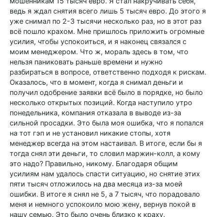
мошенникам 15 тысяч евро. Я стал накручивать себя,
ведь я ждал снятия всего лишь 5 тысяч евро. До этого я
уже снимал по 2-3 тысячи несколько раз, но в этот раз
всё пошло крахом. Мне пришлось приложить огромные
усилия, чтобы успокоиться, и я наконец связался с
моим менеджером. Что ж, мораль здесь в том, что
нельзя паниковать раньше времени и нужно
разбираться в вопросе, ответственно подходя к рискам.
Оказалось, что в момент, когда я снимал деньги и
получил одобрение заявки всё было в порядке, но было
несколько открытых позиций. Когда наступило утро
понедельника, компания отказала в выводе из-за
сильной просадки. Это была моя ошибка, что я попался
на тот гэп и не установил никакие стопы, хотя
менеджер всегда на этом настаивал. В итоге, если бы я
тогда снял эти деньги, то словил маржин-колл, а кому
это надо? Правильно, никому. Благодаря общим
усилиям нам удалось спасти ситуацию, но снятие этих
пяти тысяч отложилось на два месяца из-за моей
ошибки. В итоге я снял не 5, а 7 тысяч, что порадовало
меня и немного успокоило мою жену, вернув покой в
нашу семью. Это было очень близко к краху.