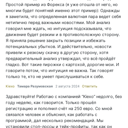
Простой пример из Форекса (я уже отошла от него, но
многим будет понятней именно этот пример): Однажды
я заметила, что определенная валютная пара ведет себя
нетипично перед важными новостями. Мой анализ
говорил мне ждать, но интуиция подсказывала, что
движение будет резким и в противоположную сторону.
Я приняла решение закрыть позиции и избежать
потенциальных убытков. И действительно, новости
привели к резкому скачку в другую сторону, хотя
предварительный анализ утверждал, что всё пройдёт
гладко. Вот такие пирожки с картохой, дорогие мои. И
говорите потом, что интуиция не важна. Так говорят
только те, кто не умеет прислушиваться к себе.
Kiexo
Тамара Разумовская
2 августа 2024
Ответить
Здравствуйте! Работаю с компанией “Kiexo” недолго, без
году неделю, как говорится. Только прошёл
регистрацию и пополнил счёт на 250 евро. Со мной
связался человек и объяснил, как работать с
программой, дал несколько рекомендаций. Мы
установили стоп-лоссы и тейк-профиты, так как он