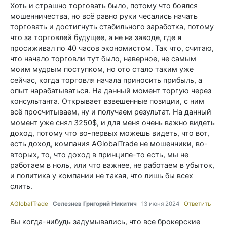
Хоть и страшно торговать было, потому что боялся
мошенничества, но всё равно руки чесались начать
торговать и достигнуть стабильного заработка, потому
что за торговлей будущее, а не на заводе, где я
просиживал по 40 часов экономистом. Так что, считаю,
что начало торговли тут было, наверное, не самым
моим мудрым поступком, но ото стало таким уже
сейчас, когда торговля начала приносить прибыль, а
опыт нарабатываться. На данный момент торгую через
консультанта. Открывает взвешенные позиции, с ним
всё просчитываем, ну и получаем результат. На данный
момент уже снял 3250$, и для меня очень важно видеть
доход, потому что во-первых можешь видеть, что вот,
есть доход, компания AGlobalTrade не мошенники, во-
вторых, то, что доход в принципе-то есть, мы не
работаем в ноль, или что важнее, не работаем в убыток,
и политика у компании не такая, что лишь бы всех
слить.
AGlobalTrade
Селезнев Григорий Никитич
13 июня 2024
Ответить
Вы когда-нибудь задумывались, что все брокерские