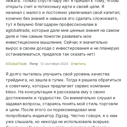
лежать. Только спустя пару лет я пришел к тому, чтобы
открыть счет и потихоньку идти к своей цели. Я
начинал с малого и постоянно увеличивал свой капитал,
конечно без знаний и навыков это сделать сложновато,
тут я безумно благодарен профессионалам в
aglobaltrade, которые дали мне ценные знания на самом
деле и тем самым помогли развивать мое
инвестиционное мышление. Сейчас я значительно
вырос в своем доходе с инвестирования и не планирую
останавливаться, пределов так сказать нет)
AGlobalTrade
Петр
12 сентября 2024
Ответить
Я долго пыталась улучшить свой уровень качества
трейдинга, но зашла в тупик. Тогда я решила обратиться
к советнику, которых предлагает сервис компании
kiexo. На консультации я рассказала ему о своих
достижениях и трудностях. Он внимательно слушал и
задавал вопросы, стараясь понять мой стиль торговли
и цели. После этого он порекомендовал мне
попробовать индикатор Zigzag. Честно говоря, я о нем
уже слышала, но никогда не использовала всерьез.