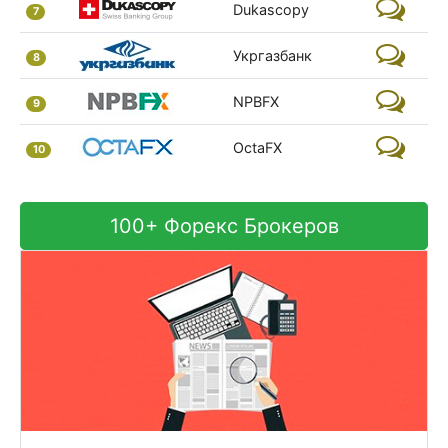
Dukascopy
7
Укргазбанк
8
NPBFX
9
OctaFX
10
100+ Форекс Брокеров