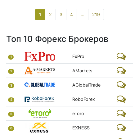
1
(current)
2
3
4
...
219
Топ 10 Форекс Брокеров
FxPro
1
AMarkets
2
AGlobalTrade
3
RoboForex
4
eToro
5
EXNESS
6