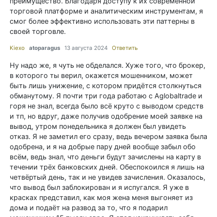
преимущество. Благодаря доступу к их современной
торговой платформе и аналитическим инструментам, я
смог более эффективно использовать эти паттерны в
своей торговле.
Kiexo
atoparagus
13 августа 2024
Ответить
Ну надо же, я чуть не обделался. Хуже того, что брокер,
в которого ты верил, окажется мошенником, может
быть лишь унижение, с котором придётся столкнуться
обманутому. Я почти три года работаю с Aglobaltrade и
горя не знал, всегда было всё круто с выводом средств
и тп, но вдруг, даже получив одобрение моей заявке на
вывод, утром понедельника я должен был увидеть
отказ. Я не заметил его сразу, ведь вечером заявка была
одобрена, и я на добрые пару дней вообще забыл обо
всём, ведь знал, что деньги будут зачислены на карту в
течении трёх банковских дней. Обеспокоился я лишь на
четвёртый день, так и не увидев зачисления. Оказалось,
что вывод был заблокирован и я испугался. Я уже в
красках представил, как моя жена меня выгоняет из
дома и подаёт на развод за то, что я подарил