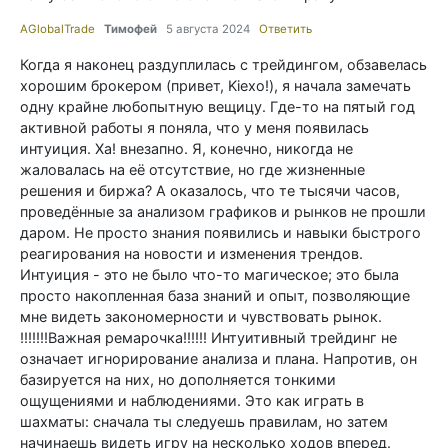
AGlobalTrade
Тимофей
5 августа 2024
Ответить
Когда я наконец раздуплилась с трейдингом, обзавелась
хорошим брокером (привет, Kiexo!), я начала замечать
одну крайне любопытную вещицу. Где-то на пятый год
активной работы я поняла, что у меня появилась
интуиция. Ха! внезапно. Я, конечно, никогда не
жаловалась на её отсутствие, но где жизненные
решения и биржа? А оказалось, что те тысячи часов,
проведённые за анализом графиков и рынков не прошли
даром. Не просто знания появились и навыки быстрого
реагирования на новости и изменения трендов.
Интуиция - это не было что-то магическое; это была
просто накопленная база знаний и опыт, позволяющие
мне видеть закономерности и чувствовать рынок.
!!!!!!!Важная ремарочка!!!!!! Интуитивный трейдинг не
означает игнорирование анализа и плана. Напротив, он
базируется на них, но дополняется тонкими
ощущениями и наблюдениями. Это как играть в
шахматы: сначала ты следуешь правилам, но затем
начинаешь видеть игру на несколько ходов вперед.