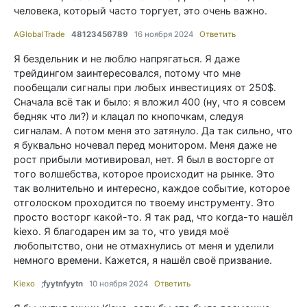
человека, который часто торгует, это очень важно.
AGlobalTrade
48123456789
16 ноября 2024
Ответить
Я бездельник и не люблю напрягаться. Я даже
трейдингом заинтересовался, потому что мне
пообещали сигналы при любых инвестициях от 250$.
Сначала всё так и было: я вложил 400 (ну, что я совсем
бедняк что ли?) и клацал по кнопочкам, следуя
сигналам. А потом меня это затянуло. Да так сильно, что
я буквально ночевал перед монитором. Меня даже не
рост прибыли мотивировал, нет. Я был в восторге от
того волшебства, которое происходит на рынке. Это
так волнительно и интересно, каждое событие, которое
отголоском проходится по твоему инструменту. Это
просто восторг какой-то. Я так рад, что когда-то нашёл
kiexo. Я благодарен им за то, что увидя моё
любопытство, они не отмахнулись от меня и уделили
немного времени. Кажется, я нашёл своё призвание.
Kiexo
;fyytnfyytn
10 ноября 2024
Ответить