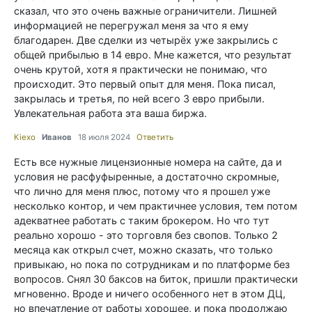
сказал, что это очень важные ограничители. Лишней
информацией не перегружал меня за что я ему
благодарен. Две сделки из четырёх уже закрылись с
общей прибылью в 14 евро. Мне кажется, что результат
очень крутой, хотя я практически не понимаю, что
происходит. Это первый опыт для меня. Пока писал,
закрылась и третья, по ней всего 3 евро прибыли.
Увлекательная работа эта ваша биржа.
Kiexo
Иванов
18 июля 2024
Ответить
Есть все нужные лицензионные номера на сайте, да и
условия не расфуфыренные, а достаточно скромные,
что лично для меня плюс, потому что я прошел уже
несколько контор, и чем практичнее условия, тем потом
адекватнее работать с таким брокером. Но что тут
реально хорошо - это торговля без свопов. Только 2
месяца как открыл счет, можно сказать, что только
привыкаю, но пока по сотрудникам и по платформе без
вопросов. Снял 30 баксов на биток, пришли практически
мгновенно. Вроде и ничего особенного нет в этом ДЦ,
но впечатление от работы хорошее, и пока продолжаю