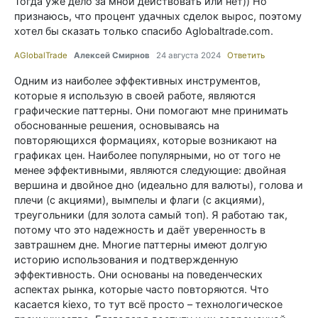
Тогда уже дело за мной действовать или нет)) Но
признаюсь, что процент удачных сделок вырос, поэтому
хотел бы сказать только спасибо Aglobaltrade.com.
AGlobalTrade
Алексей Смирнов
24 августа 2024
Ответить
Одним из наиболее эффективных инструментов,
которые я использую в своей работе, являются
графические паттерны. Они помогают мне принимать
обоснованные решения, основываясь на
повторяющихся формациях, которые возникают на
графиках цен. Наиболее популярными, но от того не
менее эффективными, являются следующие: двойная
вершина и двойное дно (идеально для валюты), голова и
плечи (с акциями), вымпелы и флаги (с акциями),
треугольники (для золота самый топ). Я работаю так,
потому что это надежность и даёт уверенность в
завтрашнем дне. Многие паттерны имеют долгую
историю использования и подтвержденную
эффективность. Они основаны на поведенческих
аспектах рынка, которые часто повторяются. Что
касается kiexo, то тут всё просто – технологическое