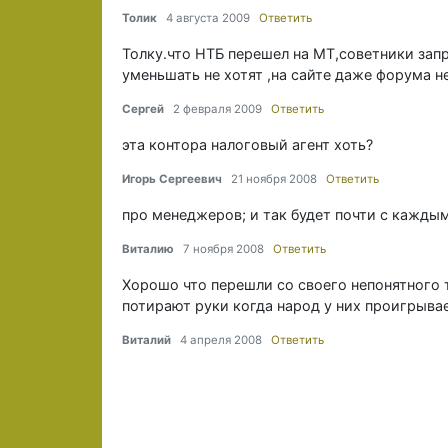
Толик
4 августа 2009
Ответить
Толку.что НТБ перешел на МТ,советники зап
уменьшать не хотят ,на сайте даже форума 
Сергей
2 февраля 2009
Ответить
эта контора налоговый агент хоть?
Игорь Сергеевич
21 ноября 2008
Ответить
про менеджеров; и так будет почти с каждым
Виталию
7 ноября 2008
Ответить
Хорошо что перешли со своего непонятного
потирают руки когда народ у них проигрывае
Виталий
4 апреля 2008
Ответить