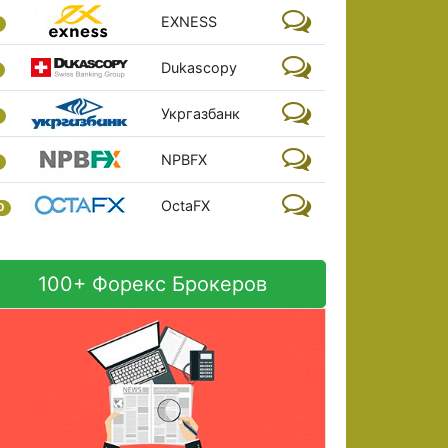
EXNESS
Dukascopy
Укргазбанк
NPBFX
OctaFX
0
100+ Форекс Брокеров