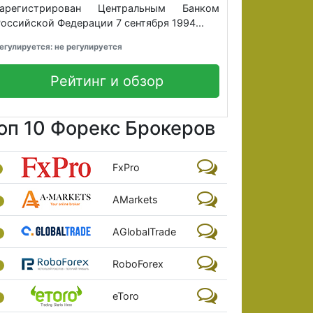
зарегистрирован Центральным Банком
оссийской Федерации 7 сентября 1994...
егулируется: не регулируется
Рейтинг и обзор
оп 10 Форекс Брокеров
FxPro
AMarkets
AGlobalTrade
RoboForex
eToro