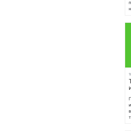
п
н
1
П
и
в
т