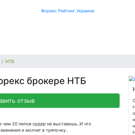
Форекс Рейтинг Украина
НТБ
орекс брокере НТБ
авить отзыв
о
н
е чем 20 пипов ордер не выставишь..И что
н
зменения и молчат в тряпочку..