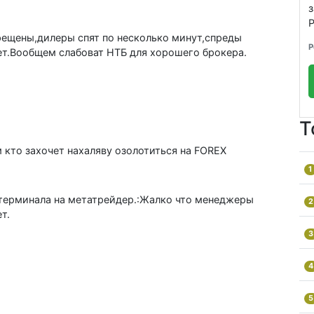
Р
рещены,дилеры спят по несколько минут,спреды
Р
нет.Вообщем слабоват НТБ для хорошего брокера.
Т
 кто захочет нахаляву озолотиться на FOREX
1
 терминала на метатрейдер.:Жалко что менеджеры
2
т.
3
4
5