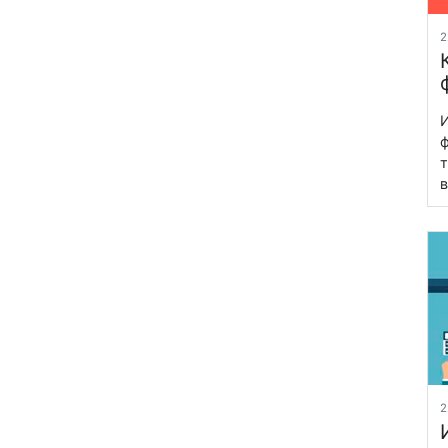
2
И
ф
т
в
2