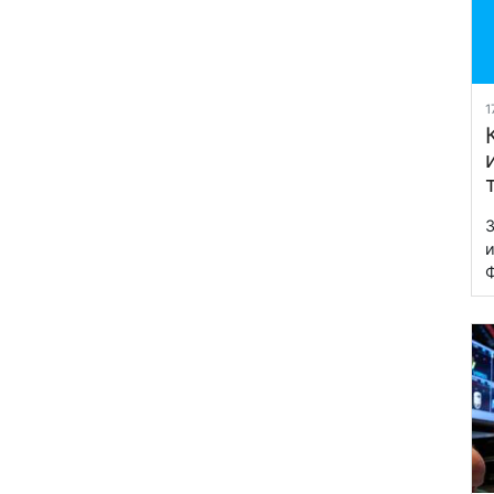
1
З
и
Ф