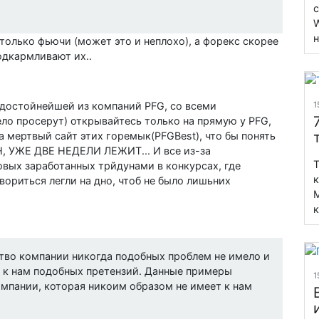
с
W
н
только фьючи (может это и неплохо), а форекс скорее
подкармливают их..
1
достойнейшей из компаний PFG, со всеми
ло просерут) открывайтесь только на прямую у PFG,
на мертвый сайт этих горемык(PFGBest), что бы понять
Н, УЖЕ ДВЕ НЕДЕЛИ ЛЕЖИТ... И все из-за
T
овых заработанных трйдунами в конкурсах, где
к
вориться легли на дно, чтоб не было лишьних
M
к
тво компании никогда подобных проблем не имело и
т к нам подобных претензий. Данные примеры
1
омпании, которая никоим образом не имеет к нам