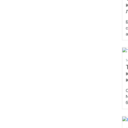
Б
с
а
1
С
N
б