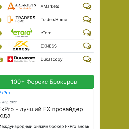
AMarkets
TradersHome
eToro
EXNESS
Dukascopy
0
100+ Форекс Брокеров
5 Апр, 2021
FxPro - лучший FX провайдер
года
еждународный онлайн брокер FxPro вновь