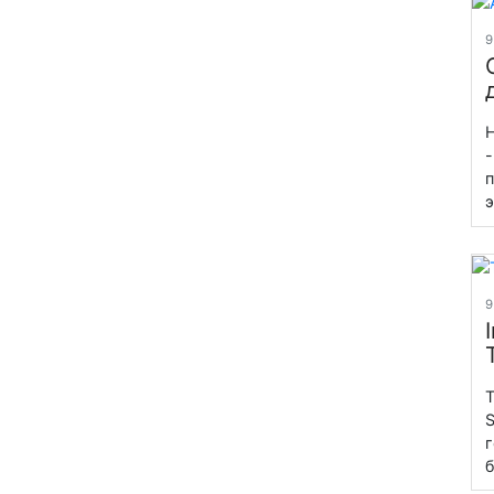
9
Н
-
п
э
9
T
S
г
б