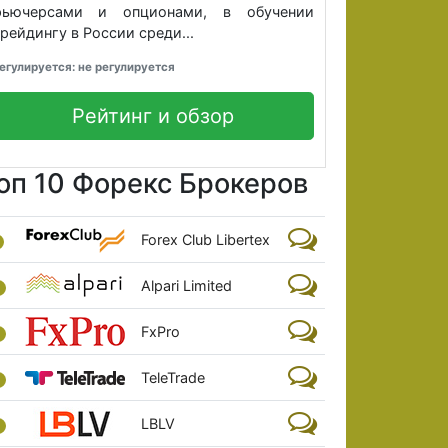
фьючерсами и опционами, в обучении
рейдингу в России среди...
егулируется: не регулируется
Рейтинг и обзор
оп 10 Форекс Брокеров
Forex Club Libertex
Alpari Limited
FxPro
TeleTrade
LBLV