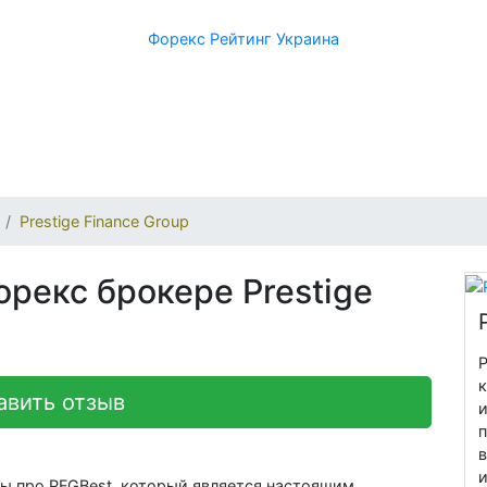
Форекс Рейтинг Украина
Prestige Finance Group
орекс брокере Prestige
P
авить отзыв
ны про PFGBest, который является настоящим