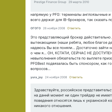
Prestige Finance Group 29 марта 2010
напрямую у PFG: терминалы англоязычные и 
всего держат для IB-брокеров, так сказать 
ОГОГО
26 ноября 2008
Ответить
Это представляющий брокер действительно 
вытекающими (наши ребята, любое благое де
надеюсь Вы все поняли... Достаточно зайти 
о чем я... ОН, КСТАТИ, СЕЙЧАС НЕ ДОСТУПЕ
невыполнения обязательств по выплете приз
PFGBest подвязалась быть спонсором, как го
вопросов...
yura_joy
24 ноября 2008
Ответить
Здравствуйте, российское представительс
на даннй момент ни один трейдер не имее
поведения относятся лишь к украинской к
никакого отношения.