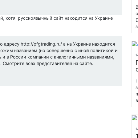
В
о
й, хотя, русскоязычный сайт находится на Украине
D
з
адресу http://pfgtrading.ru/ а на Украине находится
хожим названием (но совершенно с иной политикой и
1
 и в России компании с аналогичными названиями,
. Смотрите всех представителей на сайте.
Н
з
п
в
1