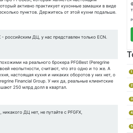
, который активно практикует кухонные замашки в виде
т
есколько пунктов. Держитесь от этой кухни подальше.
Р
 - российским ДЦ, у нас представлен только ECN.
Т
похожими на реального брокера PFGBest (Peregrine
 своей неопытности, считают, что это одно и то же. А
1
ухня, настоящая кухня и никаких оборотов у них нет, о
grine Financial Group. У них да, реальные клиентские
2
шают 250 млрд долл в квартал.
3
никакого ДЦ нет, не путайте с PFGFX,
4
5