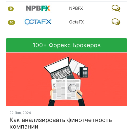
NPBFX
9
OctaFX
10
100+ Форекс Брокеров
22 Янв, 2024
Как анализировать финотчетность
компании