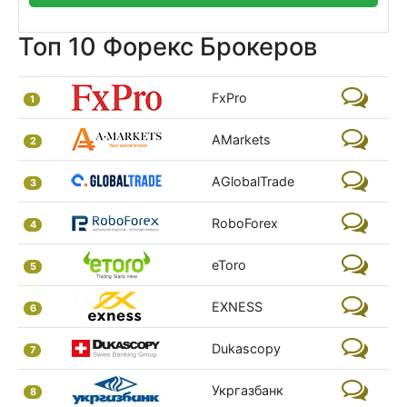
Топ 10 Форекс Брокеров
FxPro
1
AMarkets
2
AGlobalTrade
3
RoboForex
4
eToro
5
EXNESS
6
Dukascopy
7
Укргазбанк
8