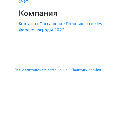
счет
Компания
Контакты
Соглашение
Политика cookies
Форекс награды 2022
© 2010-2020 Forex-Ratings-Ukraine.com
Использование данного веб-сайта означает принятие
"
Пользовательского соглашения
", "
Политики cookies
" и
нижеследующей юридической информации.
Содержащаяся на сайте информация может касаться
финансовых услуг или финансовой деятельности форекс-
дилеров, не имеющих лицензию ЦБ и членства в СРО, в
соответствии с Федеральным законом от 13.03.2006 г. №38-
ФЗ «О рекламе». Используя сайт, Вы подтверждаете, что не
находитесь на территории Российской Федерации.
Предлагаемые к заключению договоры или финансовые
инструменты являются высокорискованными и могут
привести к потере внесенных денежных средств в полном
объеме. До совершения сделок следует ознакомиться с
рисками, с которыми они связаны. Вся представленная на