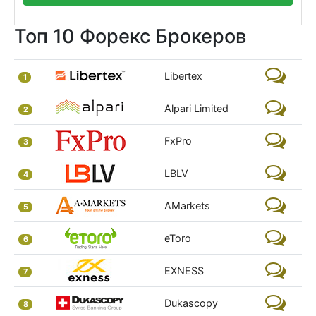
Топ 10 Форекс Брокеров
Libertex
1
Alpari Limited
2
FxPro
3
LBLV
4
AMarkets
5
eToro
6
EXNESS
7
Dukascopy
8