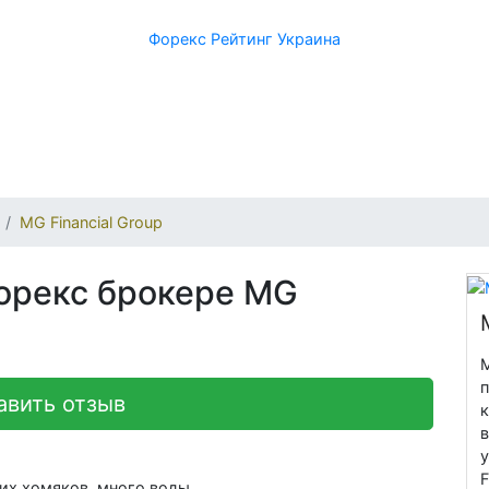
Форекс Рейтинг Украина
MG Financial Group
орекс брокере MG
M
авить отзыв
к
у
их хомяков, много воды.