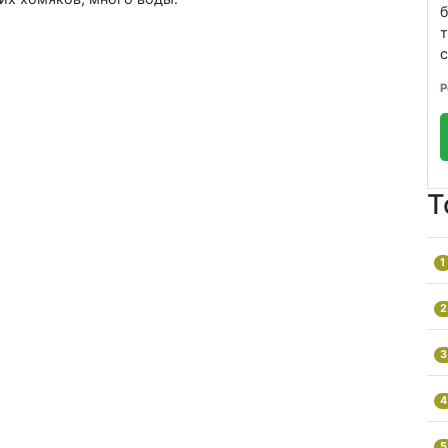
с
Р
Т
1
2
3
4
5