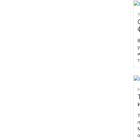
1
В
у
и
т
9
Т
п
M
о