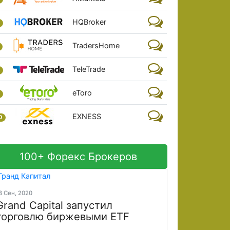
HQBroker
TradersHome
TeleTrade
eToro
EXNESS
0
100+ Форекс Брокеров
8 Сен, 2020
Grand Capital запустил
торговлю биржевыми ETF