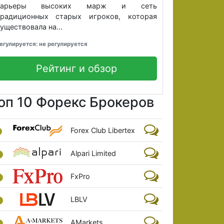
барьеры высоких марж и сеть
традиционных старых игроков, которая
уществовала на...
егулируется: не регулируется
Рейтинг и обзор
оп 10 Форекс Брокеров
Forex Club Libertex
Alpari Limited
FxPro
LBLV
AMarkets