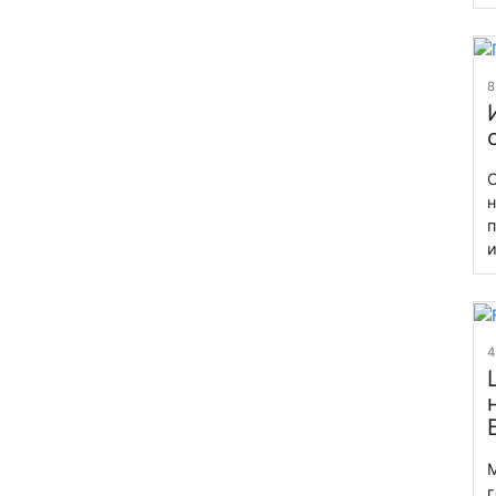
8
О
н
п
и
4
М
г