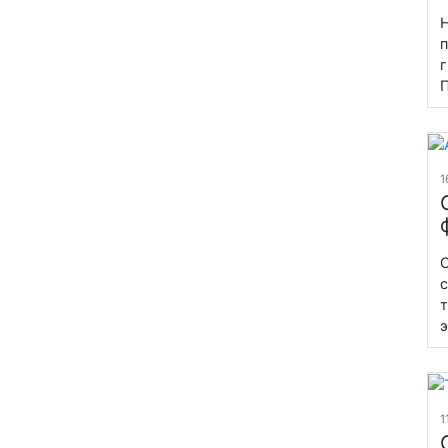
Н
п
г
П
1
С
с
т
э
1