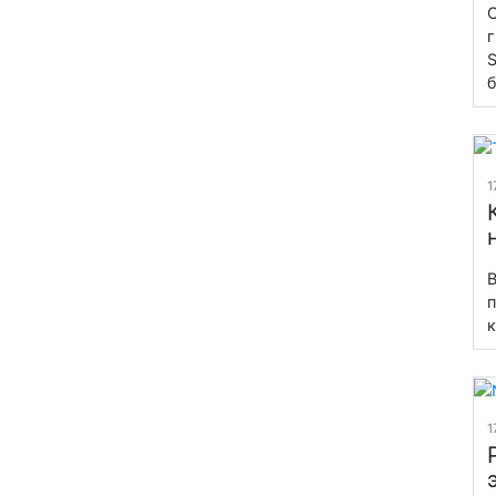
С
г
S
б
1
В
п
к
1