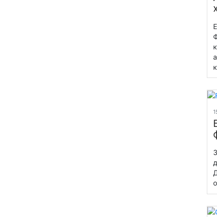
E
Ф
к
а
к
1
З
д
Д
о