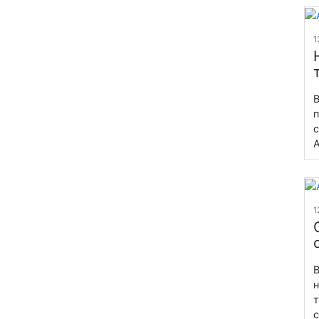
1
В
п
с
А
1
В
н
т
с