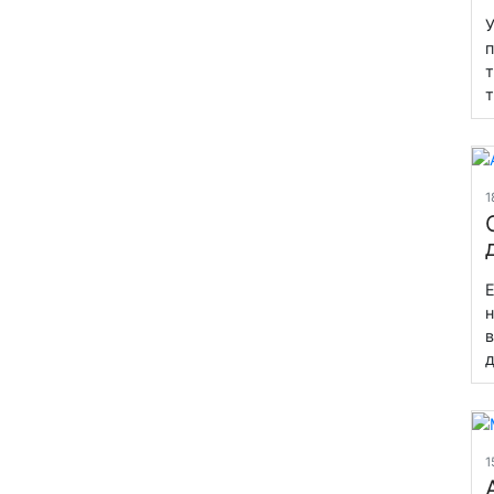
У
п
т
т
1
Е
н
в
д
1