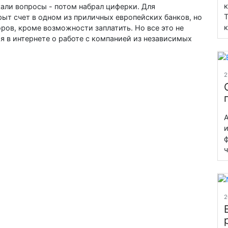
к
кали вопросы - потом набрал циферки. Для
Т
ыт счет в одном из приличных европейских банков, но
к
оров, кроме возможности заплатить. Но все это не
ия в интернете о работе с компанией из независимых
2
А
и
ф
ч
2