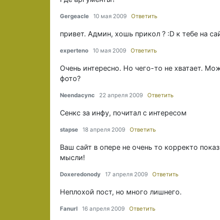
Gergeacle
10 мая 2009
Ответить
привет. Админ, хошь прикол ? :D к тебе на с
experteno
10 мая 2009
Ответить
Очень интересно. Но чего-то не хватает. Мо
фото?
Neendacync
22 апреля 2009
Ответить
Сенкс за инфу, почитал с интересом
stapse
18 апреля 2009
Ответить
Ваш сайт в опере не очень то корректо показ
мысли!
Doxeredonody
17 апреля 2009
Ответить
Неплохой пост, но много лишнего.
Fanurl
16 апреля 2009
Ответить