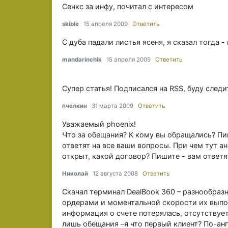
Сенкс за инфу, почитал с интересом
skible
15 апреля 2009
Ответить
С дуба падали листья ясеня, я сказал тогда - 
mandarinchik
15 апреля 2009
Ответить
Супер статья! Подписался на RSS, буду следи
пчелкин
31 марта 2009
Ответить
Уважаемый phoenix!
Что за обещания? К кому вы обращались? Пиш
ответят на все ваши вопросы. При чем тут ан
открыт, какой договор? Пишите - вам ответя
Николай
12 августа 2008
Ответить
Скачал терминал DealBook 360 – разнообраз
ордерами и моментальной скорости их выпо
информация о счете потерялась, отсутствует
лишь обещания –я что первый клиент? По-анг