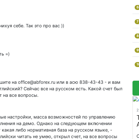
6
7
нихуя себе. Так это про вас ))
8
9
ть =)
1
ите на office@abforex.ru или в асю 838-43-43 - и вам
глийский? Сейчас все на русском есть. Какой счет был
т на все вопросы.
2
ные настройки, масса возможностей по управлению
лнения на демо. Однако на следующем включении
 какая либо нормативная база на русском языке, -
С
лийски читать не умею, открыл счет, на все вопросы