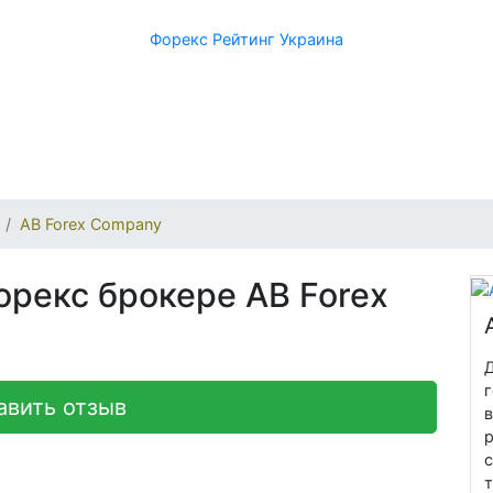
Форекс Рейтинг Украина
AB Forex Company
орекс брокере AB Forex
Д
г
авить отзыв
в
р
т