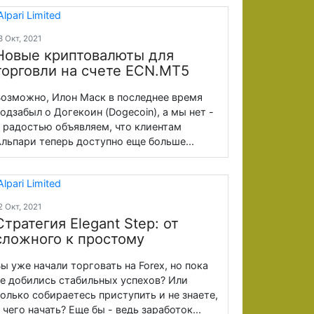
3 Окт, 2021
Новые криптовалюты для
торговли на счете ECN.MT5
озможно, Илон Маск в последнее время
одзабыл о Догекоин (Dogecoin), а мы нет -
 радостью объявляем, что клиентам
льпари теперь доступно еще больше...
2 Окт, 2021
Стратегия Elegant Step: от
сложного к простому
ы уже начали торговать на Forex, но пока
е добились стабильных успехов? Или
олько собираетесь приступить и не знаете,
 чего начать? Еще бы - ведь заработок...