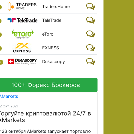
TradersHome
TeleTrade
eToro
EXNESS
Dukascopy
0
100+ Форекс Брокеров
2 Окт, 2021
Торгуйте криптовалютой 24/7 в
AMarkets
 23 октября AMarkets запускает торговлю