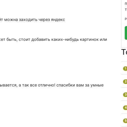
п
т
Р
айт можна заходить через яндекс
жет быть, стоит добавить каких-нибудь картинок или
Т
1
2
ывается, а так все отлично! спасибки вам за умные
3
4
5