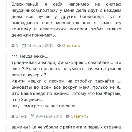
Блеск-пень.!! я себя например не считаю
неудачником,поэтому у меня дела идут с каждым
днем все лучше у других брокеров,а тут я
выкладываю свое мнение.так как я знаю эту
конторку в севастополе которая любит только
денюжки принимать.
//
14 марта 2010
Ответить
ггг. Неудачники...
трейд-клаб, альпари, фибо-форекс, саксобанк... что
еще ? Если торговать не умеете зачем на рынок
лезете, лузеры ?
Идити мешки с песком на стройки таскайте ....
Виноваты во всем все вокруг меня, только не я..
Это Ваше кредо по жизни.. Потому что Вы Жертвы,
а не Хищники...
ппц... смотреть на вас смешно..
Блеск
9 января 2010
Ответить
админы !!!,а че убрали с рейтинга и первых страниц