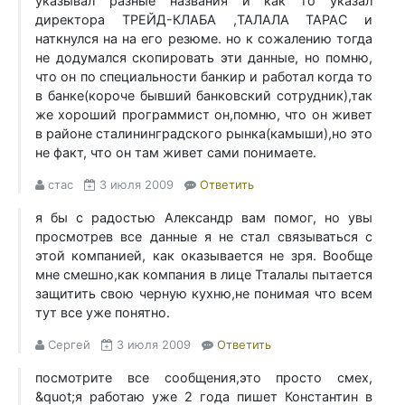
указывал разные названия и как то указал
директора ТРЕЙД-КЛАБА ,ТАЛАЛА ТАРАС и
наткнулся на на его резюме. но к сожалению тогда
не додумался скопировать эти данные, но помню,
что он по специальности банкир и работал когда то
в банке(короче бывший банковский сотрудник),так
же хороший программист он,помню, что он живет
в районе сталининградского рынка(камыши),но это
не факт, что он там живет сами понимаете.
стас
3 июля 2009
Ответить
я бы с радостью Александр вам помог, но увы
просмотрев все данные я не стал связываться с
этой компанией, как оказывается не зря. Вообще
мне смешно,как компания в лице Тталалы пытается
защитить свою черную кухню,не понимая что всем
тут все уже понятно.
Сергей
3 июля 2009
Ответить
посмотрите все сообщения,это просто смех,
&quot;я работаю уже 2 года пишет Константин в