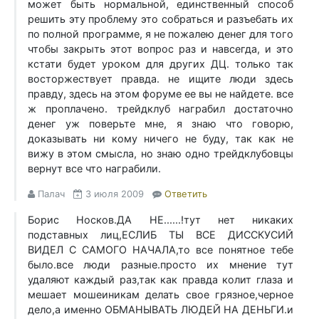
может быть нормальной, единственный способ
решить эту проблему это собраться и разъебать их
по полной программе, я не пожалею денег для того
чтобы закрыть этот вопрос раз и навсегда, и это
кстати будет уроком для других ДЦ. только так
восторжествует правда. не ищите люди здесь
правду, здесь на этом форуме ее вы не найдете. все
ж проплачено. трейдклуб награбил достаточно
денег уж поверьте мне, я знаю что говорю,
доказывать ни кому ничего не буду, так как не
вижу в этом смысла, но знаю одно трейдклубовцы
вернут все что награбили.
Палач
3 июля 2009
Ответить
Борис Носков.ДА НЕ......!тут нет никаких
подставных лиц,ЕСЛИБ ТЫ ВСЕ ДИССКУСИЙ
ВИДЕЛ С САМОГО НАЧАЛА,то все понятное тебе
было.все люди разные.просто их мнение тут
удаляют каждый раз,так как правда колит глаза и
мешает мошеиникам делать свое грязное,черное
дело,а именно ОБМАНЫВАТЬ ЛЮДЕЙ НА ДЕНЬГИ.и