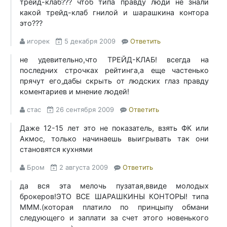
трейд-клаб??? чтоб типа правду люди не знали
какой трейд-клаб гнилой и шарашкина контора
это???
игорек
5 декабря 2009
Ответить
не удевительно,что ТРЕЙД-КЛАБ! всегда на
последних строчках рейтинга,а еще частенько
прячут его,дабы скрыть от людских глаз правду
коментариев и мнение людей!
стас
26 сентября 2009
Ответить
Даже 12-15 лет это не показатель, взять ФК или
Акмос, только начинаешь выигрывать так они
становятся кухнями
Бром
2 августа 2009
Ответить
да вся эта мелочь пузатая,ввиде молодых
брокеров!ЭТО ВСЕ ШАРАШКИНЫ КОНТОРЫ! типа
МММ.(которая платило по принцыпу обмани
следующего и заплати за счет этого новенького