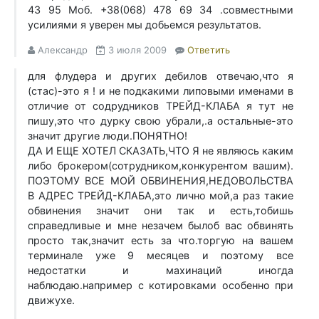
43 95 Моб. +38(068) 478 69 34 .совместными
усилиями я уверен мы добьемся результатов.
Александр
3 июля 2009
Ответить
для флудера и других дебилов отвечаю,что я
(стас)-это я ! и не подкакими липовыми именами в
отличие от содрудников ТРЕЙД-КЛАБА я тут не
пишу,это что дурку свою убрали,.а остальные-это
значит другие люди.ПОНЯТНО!
ДА И ЕЩЕ ХОТЕЛ СКАЗАТЬ,ЧТО Я не являюсь каким
либо брокером(сотрудником,конкурентом вашим).
ПОЭТОМУ ВСЕ МОЙ ОБВИНЕНИЯ,НЕДОВОЛЬСТВА
В АДРЕС ТРЕЙД-КЛАБА,это лично мой,а раз такие
обвинения значит они так и есть,тобишь
справедливые и мне незачем былоб вас обвинять
просто так,значит есть за что.торгую на вашем
терминале уже 9 месяцев и поэтому все
недостатки и махинаций иногда
наблюдаю.например с котировками особенно при
движухе.