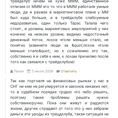
трейдклуб ничем не хуже МММ, единственное
отличие от МММ это то что в МММ работали умные
люди, да и рахмах в маркетинговом плане у ММ
был куда больше, а в трейдклубе слабоумные
недоразвитые, один только Тарас Талала чего
стоит., и уровень маркенговых мероприятий у них
конечно на низком уровне, видимо недосточный
денежный поток, лохов чтоли меньше стало, не
понятно (извините люди за &quot;лохов чтоли
меньше стало&quot;, но к сожалению это так,
собственно я и себя к ним, к лохам причиляю после
того как связался с трейдклубом)
Палач
3 июля 2009
Ответить
Так как торговля на финансовых рынках у нас в
СНГ ни кем не регулируется и законов никаких нет,
то в судебном порядке трудно что либо решить,
поэтому такие проблемы решать нужно
собственноручно. Пока они живут и радуются
жизни, другие страдают от того что у них забрали
деньги эти уроды из трецдклуба, такая ситуация не