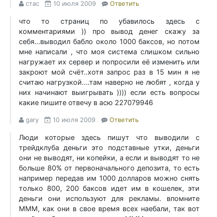
стас
10 июля 2009
Ответить
что то страниц по убавилось здесь с
комментариями )) про вывод денег скажу за
себя...выводил бабло около 1000 баксов, но потом
мне написали , что моя система слишком сильно
нагружает их сервер и попросили её изменить или
закроют мой счёт..хотя запрос раз в 15 мин я не
считаю нагрузкой....там наверно не любят , когда у
них начинают выигрывать )))) если есть вопросы
какие пишите отвечу в асю 227079946
gary
10 июля 2009
Ответить
Люди которые здесь пишут что выводили с
трейдклуба деньги это подставные утки, деньги
они не выводят, ни копейки, а если и выводят то не
больше 80% от первоначального депозита, то есть
например передав им 1000 долларов можно снять
только 800, 200 баксов идет им в кошелек, эти
деньги они используют для рекламы. впомните
МММ, как они в свое время всех наебали, так вот