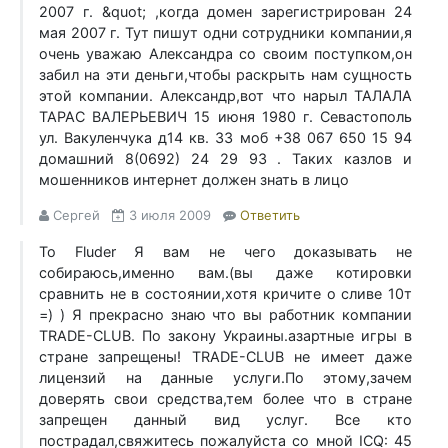
2007 г. &quot; ,когда домен зарегистрирован 24
мая 2007 г. Тут пишут одни сотрудники компании,я
очень уважаю Александра со своим поступком,он
забил на эти деньги,чтобы раскрыть нам сущность
этой компании. Александр,вот что нарыл ТАЛАЛА
ТАРАС ВАЛЕРЬЕВИЧ 15 июня 1980 г. Севастополь
ул. Вакуленчука д14 кв. 33 моб +38 067 650 15 94
домашний 8(0692) 24 29 93 . Таких казлов и
мошенников интернет должен знать в лицо
Сергей
3 июля 2009
Ответить
To Fluder Я вам не чего доказывать не
собираюсь,именно вам.(вы даже котировки
сравнить не в состоянии,хотя кричите о сливе 10т
=) ) Я прекрасно знаю что вы работник компании
TRADE-CLUB. По закону Украины.азартные игры в
стране запрещены! TRADE-CLUB не имеет даже
лицензий на данные услуги.По этому,зачем
доверять свои средства,тем более что в стране
запрещен данный вид услуг. Все кто
пострадал,свяжитесь пожалуйста со мной ICQ: 45