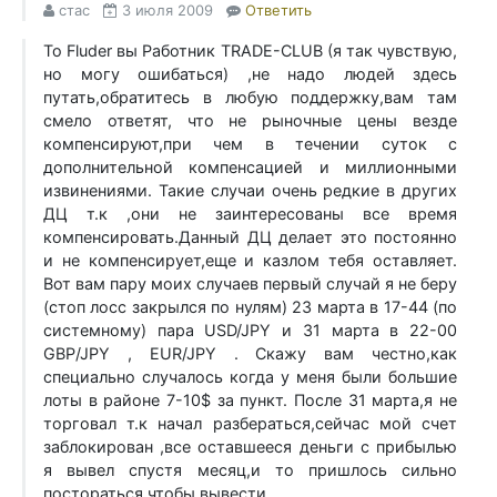
стас
3 июля 2009
Ответить
To Fluder вы Работник TRADE-CLUB (я так чувствую,
но могу ошибаться) ,не надо людей здесь
путать,обратитесь в любую поддержку,вам там
смело ответят, что не рыночные цены везде
компенсируют,при чем в течении суток с
дополнительной компенсацией и миллионными
извинениями. Такие случаи очень редкие в других
ДЦ т.к ,они не заинтересованы все время
компенсировать.Данный ДЦ делает это постоянно
и не компенсирует,еще и казлом тебя оставляет.
Вот вам пару моих случаев первый случай я не беру
(стоп лосс закрылся по нулям) 23 марта в 17-44 (по
системному) пара USD/JPY и 31 марта в 22-00
GBP/JPY , EUR/JPY . Скажу вам честно,как
специально случалось когда у меня были большие
лоты в районе 7-10$ за пункт. После 31 марта,я не
торговал т.к начал разбераться,сейчас мой счет
заблокирован ,все оставшееся деньги с прибылью
я вывел спустя месяц,и то пришлось сильно
постораться,чтобы вывести.