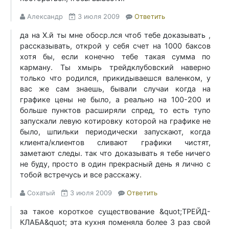
Александр
3 июля 2009
Ответить
да на Х.й ты мне обоср.лся чтоб тебе доказывать ,
рассказывать, открой у себя счет на 1000 баксов
хотя бы, если конечно тебе такая сумма по
карману. Ты хмырь трейдклубовский наверно
только что родился, прикидываешся валенком, у
вас же сам знаешь, бывали случаи когда на
графике цены не было, а реально на 100-200 и
больше пунктов расширяли спред, то есть тупо
запускали левую котировку которой на графике не
было, шпильки периодически запускают, когда
клиента/клиентов сливают графики чистят,
заметают следы. так что доказывать я тебе ничего
не буду, просто в один прекрасный день я лично с
тобой встречусь и все расскажу.
Сохатый
3 июля 2009
Ответить
за такое короткое существование &quot;ТРЕЙД-
КЛАБА&quot; эта кухня поменяла более 3 раз свой