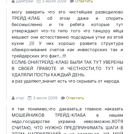
Дмитрий
3 июля 2009
Ответить
могу заверить что это чистейшее разводилово
ТРЕЙД-КЛАБ об этом даже и спорить
бессмысленно и те ребята которые тут
утверждают что-то типо того что танцору яйца
мешают они естесственно подсадные утки из этой
кухни ;))) У них хорошо развита структура
обанкрочивания счетов как инвесторских так и
трейдерских это факт...!!!
ЕСЛИБ ОНИ(ТРЕЙД-КЛАБ) БЫЛИ ТАК ТУТ УВЕРЕНЫ
В СВОЕЙ ПРАВОТЕ И ЧЕСТНОСТИ,ТО ТУТ НЕ
УДАЛЯЛИ ПОСТЫ КАЖДЫЙ ДЕНЬ.
а раз удаляют,значит есть что скрывать от народа.
стас
3 июля 2009
Ответить
я так понимаю,что даказать,а главное наказать
МОШЕЙНИКОВ ТРЕЙД-КЛАБА в нашем
недо.государстве украина невозможно.ХОТЯ
СЧИТАЮ, ЧТО НУЖНО ПРЕДПРИНИМАТЬ ШАГИ В
ЭТОМ НАПРАВЛЕНИЙ и не сдаваться. НА МОЙ