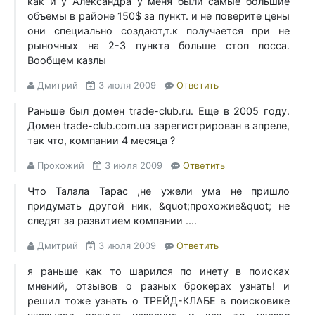
как и у Александра у меня были самые большие
объемы в районе 150$ за пункт. и не поверите цены
они специально создают,т.к получается при не
рыночных на 2-3 пункта больше стоп лосса.
Вообщем казлы
Дмитрий
3 июля 2009
Ответить
Раньше был домен trade-club.ru. Еще в 2005 году.
Домен trade-club.com.ua зарегистрирован в апреле,
так что, компании 4 месяца ?
Прохожий
3 июля 2009
Ответить
Что Талала Тарас ,не ужели ума не пришло
придумать другой ник, &quot;прохожие&quot; не
следят за развитием компании ....
Дмитрий
3 июля 2009
Ответить
я раньше как то шарился по инету в поисках
мнений, отзывов о разных брокерах узнать! и
решил тоже узнать о ТРЕЙД-КЛАБЕ в поисковике