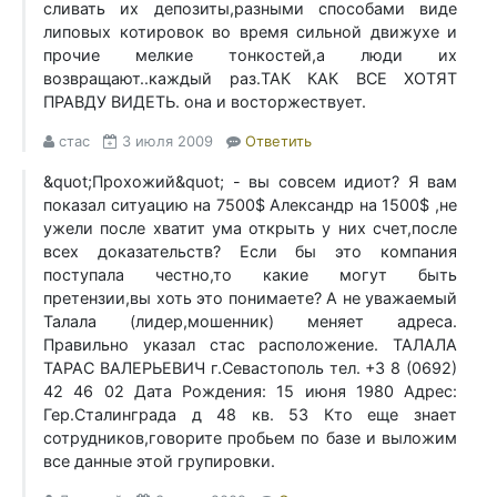
сливать их депозиты,разными способами виде
липовых котировок во время сильной движухе и
прочие мелкие тонкостей,а люди их
возвращают..каждый раз.ТАК КАК ВСЕ ХОТЯТ
ПРАВДУ ВИДЕТЬ. она и восторжествует.
стас
3 июля 2009
Ответить
&quot;Прохожий&quot; - вы совсем идиот? Я вам
показал ситуацию на 7500$ Александр на 1500$ ,не
ужели после хватит ума открыть у них счет,после
всех доказательств? Если бы это компания
поступала честно,то какие могут быть
претензии,вы хоть это понимаете? А не уважаемый
Талала (лидер,мошенник) меняет адреса.
Правильно указал стас расположение. ТАЛАЛА
ТАРАС ВАЛЕРЬЕВИЧ г.Севастополь тел. +3 8 (0692)
42 46 02 Дата Рождения: 15 июня 1980 Адрес:
Гер.Сталинграда д 48 кв. 53 Кто еще знает
сотрудников,говорите пробьем по базе и выложим
все данные этой групировки.