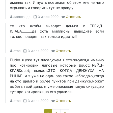
именно так. И пусть все знают об этом,мне не чего
скрывать и говорить тут не правду.
александр
3 июля 2009
Ответить
те кто якобы выводит деньги с ТРЕЙД-
КЛАБА..........да хоть миллионы выводите...,если
только поверят...так только идиоты!!
стас
3 июля 2009
Ответить
Fluder я уже тут писал,счем я столкнулся,а именно
про котировки липовые которые &quot;ТРЕЙД-
КРАБ&quot; выдает.ЭТО КОГДА ДВИЖУХА НА
РЫНКЕ! и я уже не один раз такое наблюдаю,когда
на сто щемто и более пунктов при движухе,может
выбеть твой депо. я уже описывал такую ситуацию
тут про котировки,но его удалили.
стас
3 июля 2009
Ответить