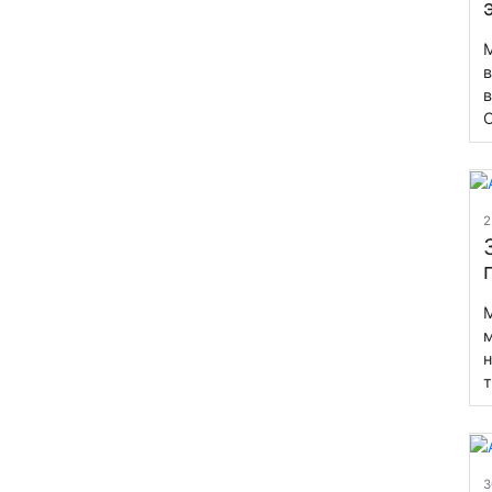
в
в
С
2
М
м
н
т
3