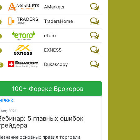
AMarkets
TradersHome
eToro
EXNESS
Dukascopy
0
100+ Форекс Брокеров
 Авг, 2021
Вебинар: 5 главных ошибок
трейдера
езнание основных правил торговли,