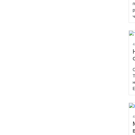
п
р
ч
4
С
T
н
E
4