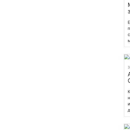
Е
п
с
м
3
К
н
и
д