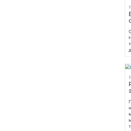
2
О
H
т
д
2
П
н
м
м
т