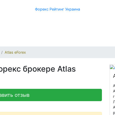
Форекс Рейтинг Украина
Atlas eForex
орекс брокере Atlas
A
A
авить отзыв
Л
A
р