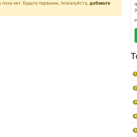
 пока нет. Будьте первыми, пожалуйста,
добавьте
(
Р
Т
1
2
3
4
5