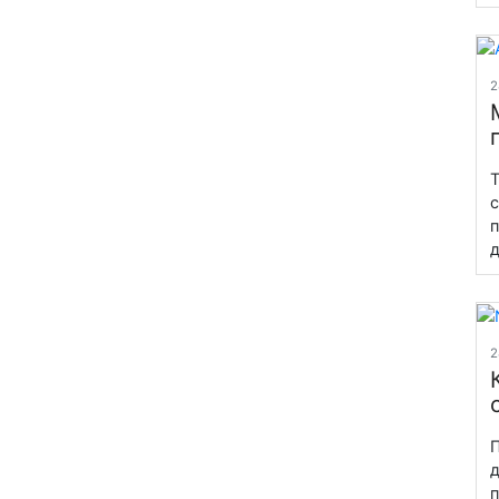
2
Т
с
п
д
2
П
д
п