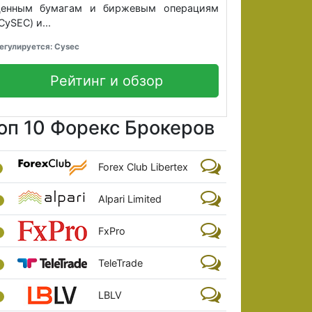
ценным бумагам и биржевым операциям
CySEC) и...
егулируется: Cysec
Рейтинг и обзор
оп 10 Форекс Брокеров
Forex Club Libertex
Alpari Limited
FxPro
TeleTrade
LBLV