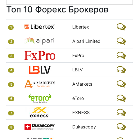
Топ 10 Форекс Брокеров
Libertex
1
Alpari Limited
2
FxPro
3
LBLV
4
AMarkets
5
eToro
6
EXNESS
7
Dukascopy
8