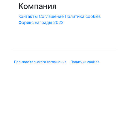
Компания
Контакты
Соглашение
Политика cookies
Форекс награды 2022
© 2010-2020 Forex-Ratings-Ukraine.com
Использование данного веб-сайта означает принятие
"
Пользовательского соглашения
", "
Политики cookies
" и
нижеследующей юридической информации.
Содержащаяся на сайте информация может касаться
финансовых услуг или финансовой деятельности форекс-
дилеров, не имеющих лицензию ЦБ и членства в СРО, в
соответствии с Федеральным законом от 13.03.2006 г. №38-
ФЗ «О рекламе». Используя сайт, Вы подтверждаете, что не
находитесь на территории Российской Федерации.
Предлагаемые к заключению договоры или финансовые
инструменты являются высокорискованными и могут
привести к потере внесенных денежных средств в полном
объеме. До совершения сделок следует ознакомиться с
рисками, с которыми они связаны. Вся представленная на
сайте Forex-Ratings-Ukraine.com информация, носит