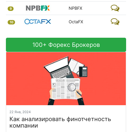
NPBFX
9
OctaFX
10
100+ Форекс Брокеров
22 Янв, 2024
Как анализировать финотчетность
компании