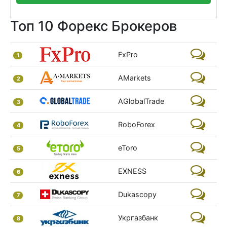
Топ 10 Форекс Брокеров
FxPro
1
AMarkets
2
AGlobalTrade
3
RoboForex
4
eToro
5
EXNESS
6
Dukascopy
7
Укргазбанк
8