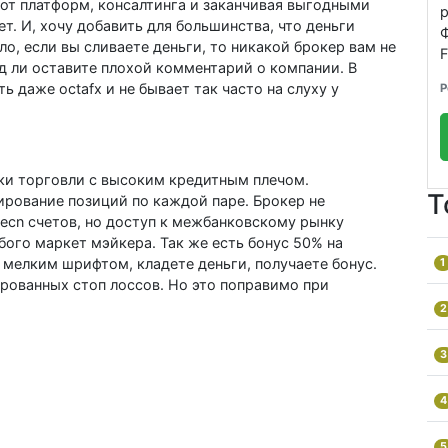
от платформ, консалтинга и заканчивая выгодными
р
т. И, хочу добавить для большинства, что деньги
ло, если вы сливаете деньги, то никакой брокер вам не
F
д ли оставите плохой комментарий о компании. В
ь даже octafx и не бывает так часто на слуху у
Р
ки торговли с высоким кредитным плечом.
Т
рование позиций по каждой паре. Брокер не
ecn счетов, но доступ к межбанковскому рынку
бого маркет мэйкера. Так же есть бонус 50% на
 мелким шрифтом, кладете деньги, получаете бонус.
1
ированных стоп лосcов. Но это поправимо при
2
3
4
5