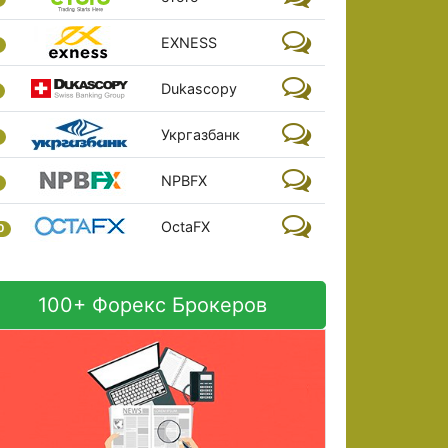
EXNESS
Dukascopy
Укргазбанк
NPBFX
OctaFX
0
100+ Форекс Брокеров