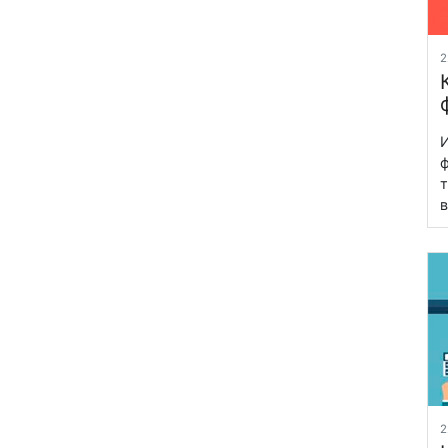
2
И
ф
т
в
2