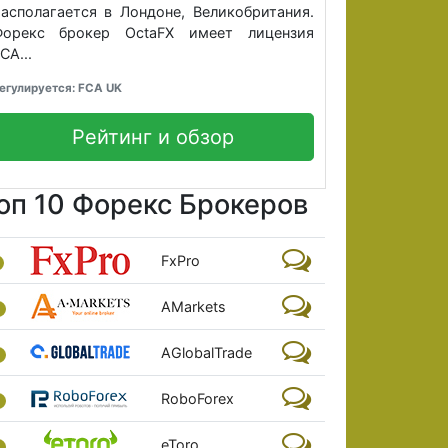
асполагается в Лондоне, Великобритания.
Форекс брокер OctaFX имеет лицензия
CA...
егулируется: FCA UK
Рейтинг и обзор
оп 10 Форекс Брокеров
FxPro
AMarkets
AGlobalTrade
RoboForex
eToro