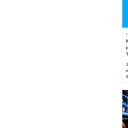
1
З
и
Ф