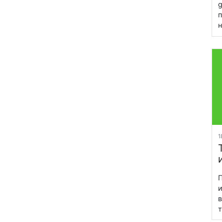
g
п
н
1
П
и
в
т