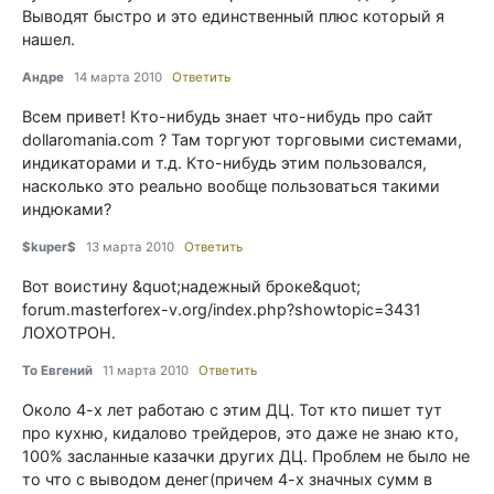
Выводят быстро и это единственный плюс который я
нашел.
Андре
14 марта 2010
Ответить
Всем привет! Кто-нибудь знает что-нибудь про сайт
dollaromania.com ? Там торгуют торговыми системами,
индикаторами и т.д. Кто-нибудь этим пользовался,
насколько это реально вообще пользоваться такими
индюками?
$kuper$
13 марта 2010
Ответить
Вот воистину &quot;надежный броке&quot;
forum.masterforex-v.org/index.php?showtopic=3431
ЛОХОТРОН.
To Евгений
11 марта 2010
Ответить
Около 4-х лет работаю с этим ДЦ. Тот кто пишет тут
про кухню, кидалово трейдеров, это даже не знаю кто,
100% засланные казачки других ДЦ. Проблем не было не
то что с выводом денег(причем 4-х значных сумм в