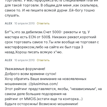
торговле). У мастерфорекса есть специальный плагин
для такой торговли. В общем,для меня ,как скальпера,
самое то. И не пишите всякой дурни .Ей-богу тошно
слушать.
ALEX
10 апреля 2010
Ответить
Бл""ь,что за дебилизм.Счет 5000- реквоты и тд. У
мастера есть ECN от 500$. Никаких реквот,короткий
срок торговать самое то.Ты или вообще не торговал с
мастерфорексом,либо на сайте их был года 3
назад.Хорош писать всякую х"ню.
ALEX
10 апреля 2010
Ответить
Уважаемые форумчане!
Доброго всем времени суток!
Хочу обратить Ваше внимание на новоявленных
мошенников: ://plusiminus.com/
Этот рейтинг представляется, якобы, "независимым", на
самом деле большие подозрения на
рейтинг от MMCIS.(кстати еще та конторка...)
Будьте осторожны! Возможно мошенники!