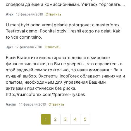
спредом да ещё и комиссионными. Учитесь торговать....
Alex
18 февраля 2010
Ответить
U menj bylo odno vremj gelanie potorgovat c masterforex.
Testiroval demo. Pochital otzivi i reshil etogo ne delat. Kak
to vce comnitelno.
Jjjkl
17 февраля 2010
Ответить
Если Вы хотите инвестировать деньги в мировые
финансовые рынки, но Вы не уверены, что справитесь с
этой задачей самостоятельно, то наша компания - Ваш
лучший выбор. Эксперты IncoForex обладают знаниями и
опытом, необходимым для управления Вашими
активами практически без риска.
http://ru.incoforex.com/?partner=rysbek
Vadim
14 февраля 2010
Ответить
1
(current)
2
3
4
5