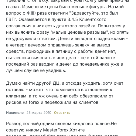
трейлинг стоп в б.у. закрыли с убытком у меня прямо на
глазах. Изменение цены было меньше фигуры. На мой
вопрос с 4(!!!) раза ответили "Здравстуйте, это был
ГЭП". Оказывается в пункте 3.4.5 Клиентского
соглашения у них есть для этого лазейка. Попытался у
них выяснить фразу "малые ценовые разрывы", но опять
не удосужили ответом. Деньги выводят с задержками -
в четверг вечером оправляешь заявку на вывод
средств, приходишь в пятницу с работы денег нет,
пытаешсья выяснить в чем дело - не в той валюте
последний раз вводил и денег до понедельника уже в
лучшем случае не увидишь.
Думаю найти другой ДЦ, а отсюда уходить, хотя счет
оставлю - может, что поменяется в отношении к
клиентам, а то уж очень они себя обезопасили от
рисков на forex и переложили на клиентов.
Накипело
25 марта 2010
Ответить
Розвод полный,одним словом кидалово полное.Не
советую никому MasterForex.Хотите