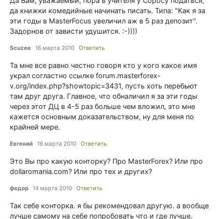
Да Вам, уважаемый, пора в учителя у Соросу податься,
да книжки комедийные начинать писать. Типа: "Как я за
эти годы в MasterFocus увеличил аж в 5 раз депозит".
Задорнов от зависти удушится. :-))))
Scuzee
16 марта 2010
Ответить
Та мне все равно честно говоря кто у кого какое имя
украл согластно ссылке forum.masterforex-
v.org/index.php?showtopic=3431, пусть хоть перебьют
там друг друга. Главное, что обналичил я за эти годы
через этот ДЦ в 4-5 раз больше чем вложил, это мне
кажется основным доказательством, ну для меня по
крайней мере.
Евгений
16 марта 2010
Ответить
Это Вы про какую конторку? Про MasterForex? Или про
dollaromania.com? Или про тех и других?
федор
14 марта 2010
Ответить
Так себе конторка. я бы рекомендовал другую. а вообще
лучше самому на себе попробовать что и где лучше.