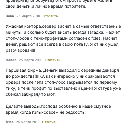
проверить,попробуйте,потом просто будете жалеть
свои деньги,и личное время потратете.
Вова
25 марта 2010
Ответить
Ужасная контора,сервер виснет в самые ответственные
минуты, и сколько будет висеть всегда загадка. Насчет
стоп-лосов с тейк-профитами согласен с fxles. Насчет
денег, решают все всегда в свою пользу. Я от них ушел,
разочарован!!!
Павел
25 марта 2010
Ответить
Паршивая фирма. Деньги выводил с середины декабря
до рождества(!!!).А как интересно у них закрываются
ордера после гэпа:стоп-лосс закрывается по первому
тику, а тейк профит по выставленой цене!! Я оттуда уже
сбежал,забирая,что мог.
Делайте выводы,господа,особенно в наше смутное
время,когда гэпы-совсем не редкость.
fxles
25 марта 2010
Ответить