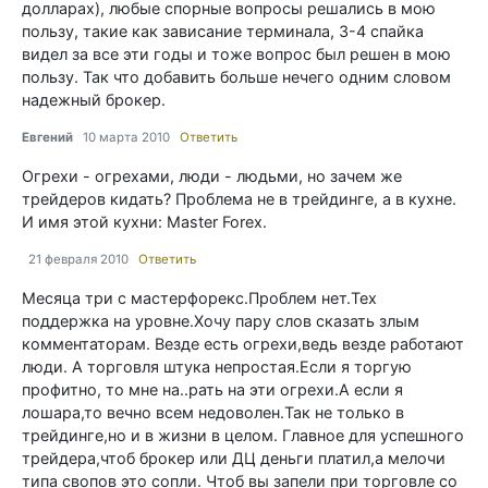
долларах), любые спорные вопросы решались в мою
пользу, такие как зависание терминала, 3-4 спайка
видел за все эти годы и тоже вопрос был решен в мою
пользу. Так что добавить больше нечего одним словом
надежный брокер.
Евгений
10 марта 2010
Ответить
Огрехи - огрехами, люди - людьми, но зачем же
трейдеров кидать? Проблема не в трейдинге, а в кухне.
И имя этой кухни: Master Forex.
21 февраля 2010
Ответить
Месяца три с мастерфорекс.Проблем нет.Тех
поддержка на уровне.Хочу пару слов сказать злым
комментаторам. Везде есть огрехи,ведь везде работают
люди. А торговля штука непростая.Если я торгую
профитно, то мне на..рать на эти огрехи.А если я
лошара,то вечно всем недоволен.Так не только в
трейдинге,но и в жизни в целом. Главное для успешного
трейдера,чтоб брокер или ДЦ деньги платил,а мелочи
типа свопов это сопли. Чтоб вы запели при торговле со