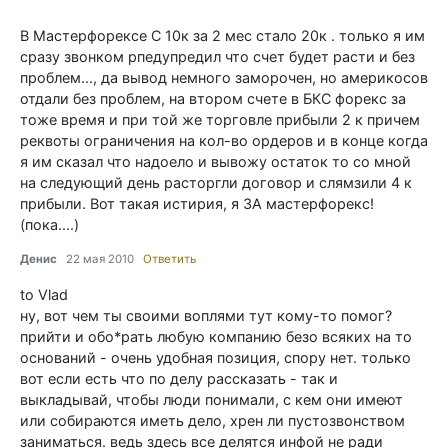
В Мастерфорексе С 10к за 2 мес стало 20к . только я им
сразу звонком рпедупредил что счет будет расти и без
проблем..., да вывод немного заморочен, но америкосов
отдали без проблем, на втором счете в БКС форекс за
тоже время и при той же торговле прибыли 2 к причем
реквоты ограничения на кол-во ордеров и в конце когда
я им сказал что надоело и вывожу остаток то со мной
на следующий день расторгли договор и слямзили 4 к
прибыли. Вот такая истирия, я ЗА мастерфорекс!
(пока....)
Денис
22 мая 2010
Ответить
to Vlad
ну, вот чем ты своими воплями тут кому-то помог?
прийти и обо*рать любую компанию безо всяких на то
оснований - очень удобная позиция, спору нет. только
вот если есть что по делу рассказать - так и
выкладывай, чтобы люди понимали, с кем они имеют
или собираются иметь дело, хрен ли пустозвонством
заниматься. ведь здесь все делятся инфой не ради