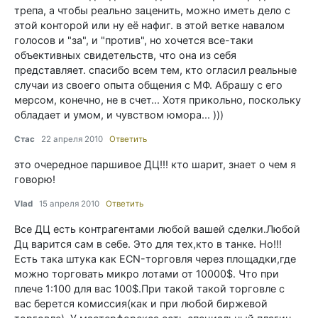
трепа, а чтобы реально заценить, можно иметь дело с
этой конторой или ну её нафиг. в этой ветке навалом
голосов и "за", и "против", но хочется все-таки
объективных свидетельств, что она из себя
представляет. спасибо всем тем, кто огласил реальные
случаи из своего опыта общения с МФ. Абрашу с его
мерсом, конечно, не в счет... Хотя прикольно, поскольку
обладает и умом, и чувством юмора... )))
Стас
22 апреля 2010
Ответить
это очередное паршивое ДЦ!!! кто шарит, знает о чем я
говорю!
Vlad
15 апреля 2010
Ответить
Все ДЦ есть контрагентами любой вашей сделки.Любой
Дц варится сам в себе. Это для тех,кто в танке. Но!!!
Есть така штука как ECN-торговля через площадки,где
можно торговать микро лотами от 10000$. Что при
плече 1:100 для вас 100$.При такой такой торговле с
вас берется комиссия(как и при любой биржевой