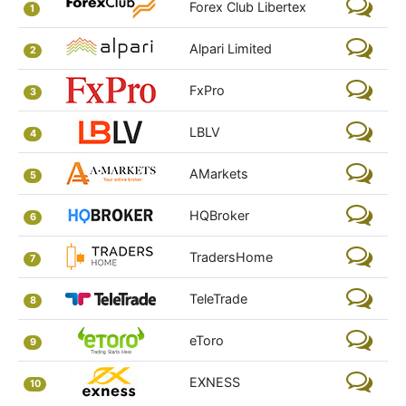
Forex Club Libertex
1
Alpari Limited
2
FxPro
3
LBLV
4
AMarkets
5
HQBroker
6
TradersHome
7
TeleTrade
8
eToro
9
EXNESS
10