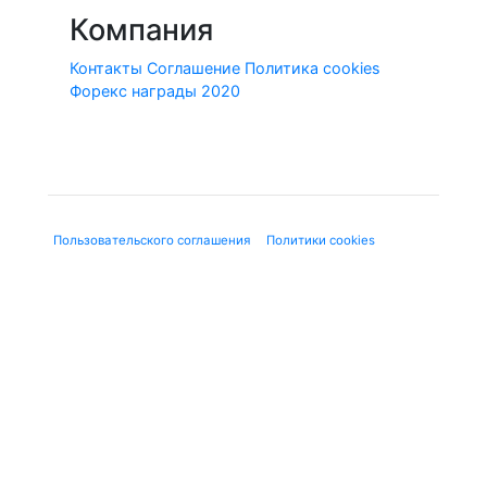
Компания
Контакты
Соглашение
Политика cookies
Форекс награды 2020
© 2010-2020 Forex-Ratings-Ukraine.com
Использование данного веб-сайта означает принятие
"
Пользовательского соглашения
", "
Политики cookies
" и
нижеследующей юридической информации.
Содержащаяся на сайте информация может касаться
финансовых услуг или финансовой деятельности форекс-
дилеров, не имеющих лицензию ЦБ и членства в СРО, в
соответствии с Федеральным законом от 13.03.2006 г. №38-
ФЗ «О рекламе». Используя сайт, Вы подтверждаете, что не
находитесь на территории Российской Федерации.
Предлагаемые к заключению договоры или финансовые
инструменты являются высокорискованными и могут
привести к потере внесенных денежных средств в полном
объеме. До совершения сделок следует ознакомиться с
рисками, с которыми они связаны. Вся представленная на
сайте Forex-Ratings-Ukraine.com информация, носит