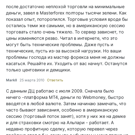
после достаточно неплохой торговли на минимальные
деньги, завел в Masterforex полторы тысячи зелени. Как
показал опыт, поторопился. Торговые условия вроде бы
остались теми же самыми, но в американскую сессию
торговать стало очень тяжело. То сервер зависнет, то
цены изменяются резво. Читал в интернете, что это
могут быть технические проблемы. Даже пусть и
технические, пусть из-за высокой нагрузки. Но ваши
проблемы господа из мастер форекса меня не должны
касаться. Решайте их. Уходить от вас начнут. Останутся
только центовики и демщики.
Markll
25 марта 2010
Ответить
C данным ДЦ работаю с июля 2009. Сначала было
ничего -платформа MT4, деньги по Webmoney, быстро
вводятся в любой валюте. Затем начинаю замечать, что
часто бывают зависания, особенно в американскую
сессию (торговый поток занят), хотя у них же на демке
и для страховки смотрю на Альпари - работает. А
недавно профитную сделку, которую перевел через