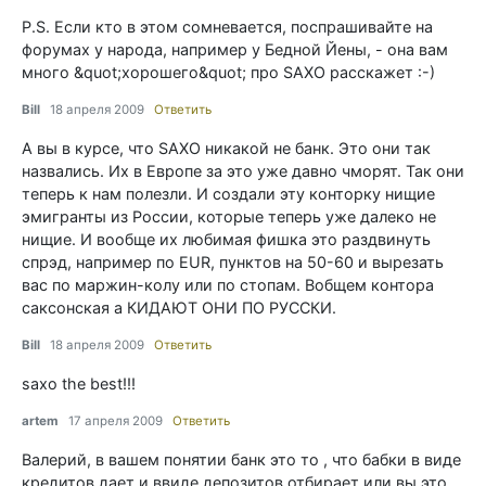
P.S. Если кто в этом сомневается, поспрашивайте на
форумах у народа, например у Бедной Йены, - она вам
много &quot;хорошего&quot; про SAXO расскажет :-)
Bill
18 апреля 2009
Ответить
А вы в курсе, что SAXO никакой не банк. Это они так
назвались. Их в Европе за это уже давно чморят. Так они
теперь к нам полезли. И создали эту конторку нищие
эмигранты из России, которые теперь уже далеко не
нищие. И вообще их любимая фишка это раздвинуть
спрэд, например по EUR, пунктов на 50-60 и вырезать
вас по маржин-колу или по стопам. Вобщем контора
саксонская а КИДАЮТ ОНИ ПО РУССКИ.
Bill
18 апреля 2009
Ответить
saxo the best!!!
artem
17 апреля 2009
Ответить
Валерий, в вашем понятии банк это то , что бабки в виде
кредитов дает и ввиде депозитов отбирает или вы это