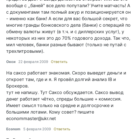
вообще с ,,баней" все дело попутали? Учите матчасть! А
с документами там полный ажур и позиционируется он
- именно как банк! А если для вас большой секрет, что
многие гранды бонковского дела (банки) с операций по
обмену валюты живут (в т.ч. и с диллерских услуг), у
некоторых из них это до 70% годового дохода. Так что,
мил человек, банки разные бывают (только не путай с
трехлитровыми).
Окси
22 февраля 2009
Ответить
На саксо работает знакомая. Скоро выведет деньги и
откроет там, где и я. Я провёл долгий анализ IB и
Брокеров.
тут не напишу. Тут Саксо обсуждается. Саксо вывод
денег работает чётко, спреды большие + комиссия.
Имеет смысл только на средне и долгосрочке и
большими лотами. Кому совет? пишите
econommaster@ukr.net
Econom
5 февраля 2009
Ответить