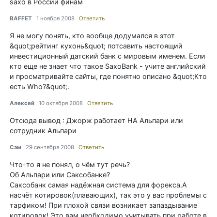
saxo в России финам
BAFFET
1 ноября 2008
Ответить
Я не могу понять, кто вообще додумался в этот
&quot;рейтинг кухонь&quot; потсавить настоящий
инвестиционный датский банк с мировым именем. Если
кто еще не знает что такое SaxoBank - учите английский
и просматривайте сайты, где понятно описано &quot;Кто
есть Who?&quot;.
Алексей
10 октября 2008
Ответить
Отсюда вывод : Джорж работает НА Альпари или
сотрудник Альпари
Сэм
29 сентября 2008
Ответить
Что-то я не понял, о чём тут речь?
Об Альпари или Саксобанке?
Саксобанк самая надёжная система для форекса.А
насчёт котировок(плавающих), так это у вас проблемы с
тарфиком! При плохой связи возникает запаздывание
котировок! Это вам необходимо учитывать при работе в