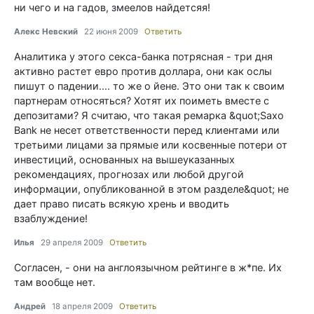
ни чего и на гадов, змеелов найдетсяя!
Алекс Невский
22 июня 2009
Ответить
Аналитика у этого секса-банка потрясная - три дня
активно растет евро против доллара, они как ослы
пишут о падении.... то же о йене. Это они так к своим
партнерам относяться? Хотят их поиметь вместе с
депозитами? Я считаю, что такая ремарка &quot;Saxo
Bank не несет ответственности перед клиентами или
третьими лицами за прямые или косвенные потери от
инвестиций, основанных на вышеуказанных
рекомендациях, прогнозах или любой другой
информации, опубликованной в этом разделе&quot; не
дает право писать всякую хрень и вводить
взаблуждение!
Илья
29 апреля 2009
Ответить
Согласен, - они на англоязычном рейтинге в ж*пе. Их
там вообще нет.
Андрей
18 апреля 2009
Ответить