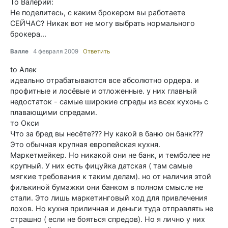
To Валерий:
Не поделитесь, с каким брокером вы работаете
СЕЙЧАС? Никак вот не могу выбрать нормального
брокера...
Валле
4 февраля 2009
Ответить
to Алек
идеально отрабатываются все абсолютно ордера. и
профитные и лосёвые и отложенные. у них главный
недостаток - самые широкие спреды из всех кухонь с
плавающими спредами.
то Окси
Что за бред вы несёте??? Ну какой в баню он банк???
Это обычная крупная европейская кухня.
Маркетмейкер. Но никакой они не банк, и темболее не
крупный. У них есть фицуйка датская ( там самые
мягкие требования к таким делам). но от наличия этой
филькиной бумажки они банком в полном смысле не
стали. Это лишь маркетинговый ход для привлечения
лохов. Но кухня приличная и деньги туда отправлять не
страшно ( если не бояться спредов). Но я лично у них