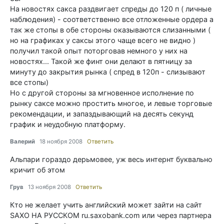
На новостях сакса раздвигает спреды до 120 п ( личные
наблюдения) - соответственно все отложенные ордера а
так же стопы в обе стороны оказываются слизанными (
но на графиках у саксы этого чаще всего не видно )
получил такой опыт поторговав немного у них на
новостях... Такой же финт они делают в пятницу за
минуту до закрытия рынка ( спред в 120п - слизывают
все стопы)
Но с другой стороны за мгновенное исполнение по
рынку саксе можно простить многое, и левые торговые
рекомендации, и запаздывающий на десять секунд
график и неудобную платформу.
Валерий
18 ноября 2008
Ответить
Альпари гораздо дерьмовее, уж весь интернт буквально
кричит об этом
Грув
13 ноября 2008
Ответить
Кто не желает учить английский может зайти на сайт
SAXO НА РУССКОМ ru.saxobank.com или через партнера