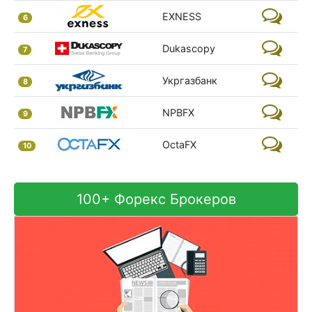
EXNESS
6
Dukascopy
7
Укргазбанк
8
NPBFX
9
OctaFX
10
100+ Форекс Брокеров