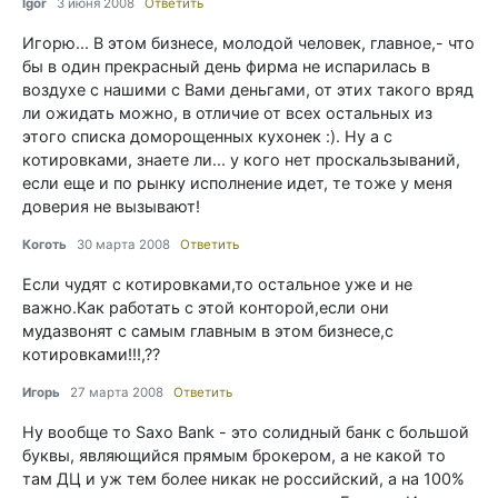
Igor
3 июня 2008
Ответить
Игорю... В этом бизнесе, молодой человек, главное,- что
бы в один прекрасный день фирма не испарилась в
воздухе с нашими с Вами деньгами, от этих такого вряд
ли ожидать можно, в отличие от всех остальных из
этого списка доморощенных кухонек :). Ну а с
котировками, знаете ли... у кого нет проскальзываний,
если еще и по рынку исполнение идет, те тоже у меня
доверия не вызывают!
Коготь
30 марта 2008
Ответить
Если чудят с котировками,то остальное уже и не
важно.Как работать с этой конторой,если они
мудазвонят с самым главным в этом бизнесе,с
котировками!!!,??
Игорь
27 марта 2008
Ответить
Ну вообще то Saxo Bank - это солидный банк с большой
буквы, являющийся прямым брокером, а не какой то
там ДЦ и уж тем более никак не российский, а на 100%