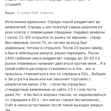
стонке!!!!
Вадим
21 ноября 2008
Ответить
Исполнение идеальное. Спреды порой раздвигают до
неприличия. Спреды у них пожалуй самые широкие из
всех контор с плавающими спредами. Недавно вечером
( около 22-30) открылся по рынку по евроене - спред
был немалый, около 7п, но сигнал на вход был
уверенным, потому и открылся. После 23 рынок замер,
я был в небольшом минусе, решил переждать. После
2400 грёбаная сакса раздвигает спреды до 30-50 п и
рынок плавненько начинает двигаться против меня... Я в
своей работе регулярно становлюсть в лок... вот и
пришлось становиться в лок со спредом в 50п... Вобщем
к 3м утра я в мыле кое как закончил торговлю с
результатом минус 23к... ( если бы спред был
стандартным заявленным на сайте 3.5 п ( или пусть
даже 7п) - я бы был в жирных плюсах, но хеджироваться
со спредами в 50 п - это мягко говоря бесчеловечно...
Счёт в саксе естественно после такой выходки закрыл.
ЗЫ