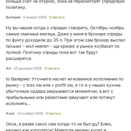
больше счёт не открою, пока не пересмотрят спредовую
политику.
Валерий
9 января 2009
Ответить
Ну вы нашли когда о спредах говорить. Октябрь-ноябрь
самые смачные месяца. Даже у меня в брокере спреды
по фунту доходили до 35 п. При этом сам брокер выслал
письмо - мол неепет - ща кризис и рынок колбасит по
полной. Поэтому спреды пока вот так будут
расширятся.
Art
20 декабря 2008
Ответить
to Валерию: Уточните насчет мгновенное исполнение по
рынку - с loss ом или с profit ом, а то и у наших кухонь
убыточные ордера закрываются моментом, а вот с
прибыльными или реквотами замучают или потянут
исполнять...
Алек
22 ноября 2008
Ответить
Окси, а разве саксо сам когда-то не был дц? Блин,
кидают как куропаток! Мавроди нервно курит в