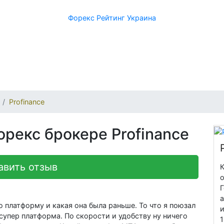
Форекс Рейтинг Украина
Profinance
орекс брокере Profinance
авить отзыв
К
о
ю платформу и какая она была раньше. То что я поюзал
и
 супер платформа. По скорости и удобству ну ничего
1