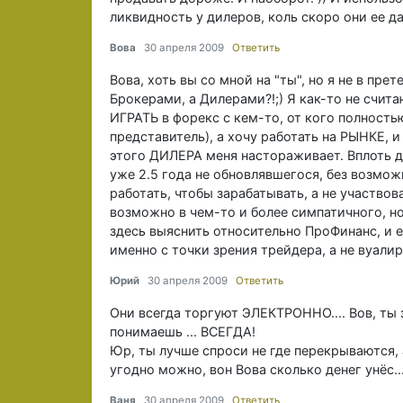
ликвидность у дилеров, коль скоро они ее да
Вова
30 апреля 2009
Ответить
Вова, хоть вы со мной на "ты", но я не в пре
Брокерами, а Дилерами?!;) Я как-то не счита
ИГРАТЬ в форекс с кем-то, от кого полностью
представитель), а хочу работать на РЫНКЕ, 
этого ДИЛЕРА меня настораживает. Вплоть д
уже 2.5 года не обновлявшегося, без возможн
работать, чтобы зарабатывать, а не участво
возможно в чем-то и более симпатичного, но 
здесь выяснить относительно ПроФинанс, и е
именно с точки зрения трейдера, а не вуалир
Юрий
30 апреля 2009
Ответить
Они всегда торгуют ЭЛЕКТРОННО.... Вов, ты з
понимаешь ... ВСЕГДА!
Юр, ты лучше спроси не где перекрываются, 
угодно можно, вон Вова сколько денег унёс...
Ваня
30 апреля 2009
Ответить