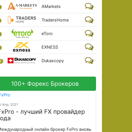
AMarkets
TradersHome
eToro
EXNESS
Dukascopy
0
100+ Форекс Брокеров
5 Апр, 2021
FxPro - лучший FX провайдер
года
еждународный онлайн брокер FxPro вновь