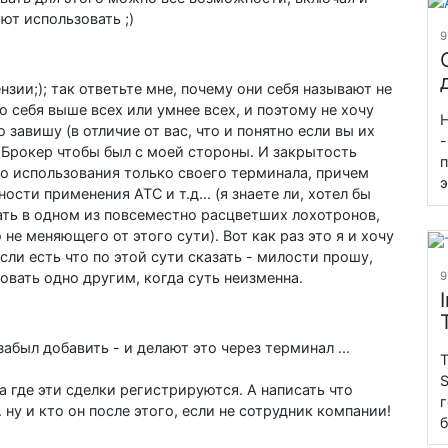
ют использовать ;)
9
тензии;); так ответьте мне, почему они себя называют не
ю себя выше всех или умнее всех, и поэтому не хочу
Н
 завишу (в отличие от вас, что и понятно если вы их
-
и Брокер чтобы был с моей стороны. И закрытость
п
о использования только своего терминала, причем
э
ости применения АТС и т.д... (я знаете ли, хотел бы
вать в одном из повсеместно расцветших лохотронов,
не меняющего от этого сути). Вот как раз это я и хочу
сли есть что по этой сути сказать - милости прошу,
овать одно другим, когда суть неизменна.
9
абыл добавить - и делают это через терминал ...
T
S
а где эти сделки регистрируются. А написать что
г
 ну и кто он после этого, если не сотрудник компании!
б