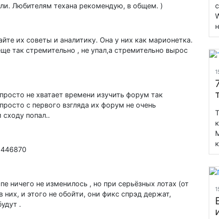
с
ли. Любителям техана рекомендую, в общем. )
W
н
шайте их советы и аналитику. Она у них как марионетка.
 еще так стремительно , не упал,а стремительно вырос
1
 просто не хватает времени изучить форум так
 просто с первого взгляда их форум не очень
T
 сходу попал..
к
M
к
c=446870
е ничего не изменилось , но при серьёзных лотах (от
1
в них, и этого не обойти, они фикс спрэд держат,
удут .