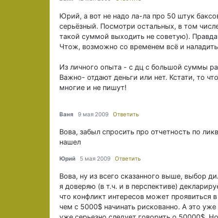
Юрий, а вот не надо ла-ла про 50 штук баксо
серьёзный. Посмотри остальных, в том числе и
такой суммой выходить не советую). Правда 
Чтож, возможно со временем всё и наладитьс
Из личного опыта - с дц с большой суммы раб
Важно- отдают деньги или нет. Кстати, то чт
многие и не пишут!
Ваня
9 мая 2009
Ответить
Вова, забыл спросить про отчетность по лик
нашел
Юрий
5 мая 2009
Ответить
Вова, ну из всего сказанного выше, выбор д
я доверяю (в т.ч. и в перспективе) деклари
что конфликт интересов может проявиться в
чем с 5000$ начинать рискованно. А это уже
уже серьезно следует говорить о 50000$. Н