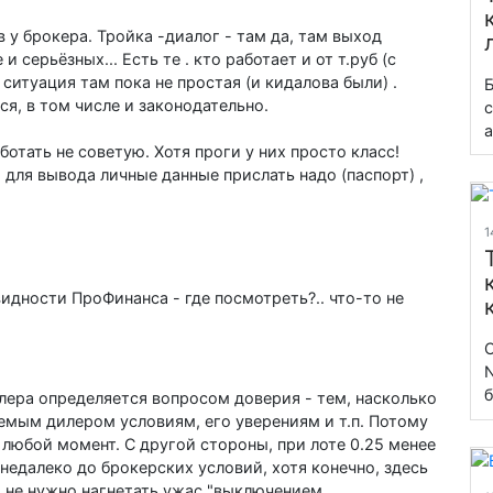
в у брокера. Тройка -диалог - там да, там выход
 серьёзных... Есть те . кто работает и от т.руб (с
ситуация там пока не простая (и кидалова были) .
Б
я, в том числе и законодательно.
с
а
отать не советую. Хотя проги у них просто класс!
о для вывода личные данные прислать надо (паспорт) ,
1
видности ПроФинанса - где посмотреть?.. что-то не
С
N
б
илера определяется вопросом доверия - тем, насколько
руемым дилером условиям, его уверениям и т.п. Потому
 любой момент. С другой стороны, при лоте 0.25 менее
 недалеко до брокерских условий, хотя конечно, здесь
о не нужно нагнетать ужас "выключением