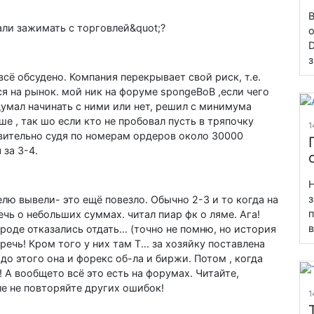
В
тали зажимать с торговлей&quot;?
о
D
з
всё обсудено. Компания перекрывает свой риск, т.е.
ся на рынок. мой ник на форуме spongeBoB ,если чего
 думал начинать с ними или нет, решил с минимума
ше , так шо если кто не пробовал пусть в тряпочку
1
твительно судя по номерам ордеров около 30000
 за 3-4.
Н
з
делю вывели- это ещё повезло. Обычно 2-3 и то когда на
п
чь о небольших суммах. читал пиар фк о ляме. Ага!
в
ароде отказались отдать... (точно не помню, но история
чь! Кром того у них там Т... за хозяйку поставлена
 до этого она и форекс об-ла и биржи. Потом , когда
 А вообщето всё это есть на форумах. Читайте,
сле не повторяйте других ошибок!
1