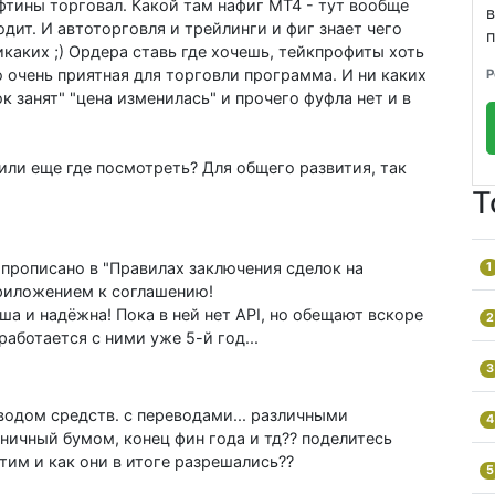
офтины торговал. Какой там нафиг МТ4 - тут вообще
одит. И автоторговля и трейлинги и фиг знает чего
п
икаких ;) Ордера ставь где хочешь, тейкпрофиты хоть
о очень приятная для торговли программа. И ни каких
Р
к занят" "цена изменилась" и прочего фуфла нет и в
T4 или еще где посмотреть? Для общего развития, так
Т
 прописано в "Правилах заключения сделок на
1
риложением к соглашению!
ша и надёжна! Пока в ней нет API, но обещают вскоре
2
аботается с ними уже 5-й год...
3
ыводом средств. с переводами... различными
4
ичный бумом, конец фин года и тд?? поделитесь
тим и как они в итоге разрешались??
5