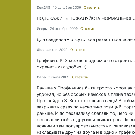
Den248
10 декабря 2009
Ответить
ПОДСКАЖИТЕ ПОЖАЛУЙСТА НОРМАЛЬНОГО БРО
Игорь
24 октября 2009
Ответить
Для сведения - отсутствие реквот прописано
Glot
4 июля 2009
Ответить
Графики в PT3 можно в одном окне строить
охренеть как удобно! :)
Gans
2 июля 2009
Ответить
Раньше у Профинанса была просто хорошая 
удобная, но без особых изысков в плане тех
Протрейдер 3. Вот это конечно вещь! В ней 
закрывать сразу по несколько позиций, торг
раньше. И по теханализу сделали то, чего н
основании любых других индикаторов. Любые
всякими там полупрозрачностями, заливкам
накладывать друг на друга и в одном график