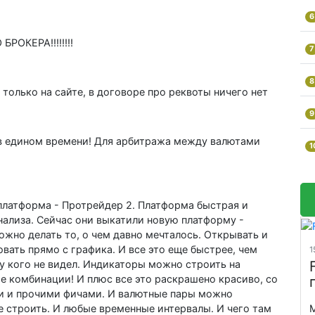
6
КЕРА!!!!!!!!
7
8
 только на сайте, в договоре про реквоты ничего нет
9
 в едином времени! Для арбитража между валютами
1
платформа - Протрейдер 2. Платформа быстрая и
анализа. Сейчас они выкатили новую платформу -
можно делать то, о чем давно мечталось. Открывать и
овать прямо с графика. И все это еще быстрее, чем
1
и у кого не видел. Индикаторы можно строить на
 комбинации! И плюс все это раскрашено красиво, со
и и прочими фичами. И валютные пары можно
М
е строить. И любые временные интервалы. И чего там