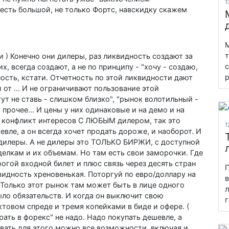
1
р есть большой, не только Фортс, навскидку скажем
M
т
 ) Конечно они дилеры, раз ликвидность создают за
с
х, всегда создают, а не по принципу - "хочу - создаю,
р
ность, кстати. Отчетность по этой ликвидности дают
 от ... И не ограничивают пользование этой
ут не ставь - слишком близко", "рынок волотильный -
 прочее... И цены у них одинаковые и на демо и на
ует конфликт интересов С ЛЮБЫМ дилером, так это
1
вле, а он всегда хочет продать дороже, и наоборот. И
е дилеры. А не дилеры это ТОЛЬКО БИРЖИ, с доступной
елкам и их объемам. Но там есть свои заморочки. Где
огой входной билет и плюс связь через десять стран
П
квидность хреновенькая. Поторгуй по евро/доллару на
в
 Только этот рынок там может быть в лице одного
л
ыло обязательств. И когда он выключит свою
г
товом спреде и тремя копейками в биде и офере. (
рать в форекс" не надо. Надо покупать дешевле, а
овать для этого можно все возможности, включая и