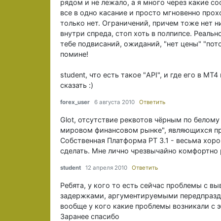
рядом и не лежало, а я много через какие с
все в одно касание и просто мгновенно прох
только нет. Ограничений, причем тоже нет н
внутри спреда, стоп хоть в полпипсе. Реальн
тебе подвисаний, ожиданий, "нет цены" "пото
помине!
student, что есть такое "API", и где его в M
сказать :)
forex_user
6 августа 2010
Ответить
Glot, отсутствие реквотов чёрным по белому
мировом финансовом рынке", являющихся п
Собственная Платформа PT 3.1 - весьма хоро
сделать. Мне лично чрезвычайно комфортно р
student
12 апреля 2010
Ответить
Ребята, у кого то есть сейчас проблемы с в
задержками, аргументируемыми передпраздн
вообще у кого какие проблемы возникали с э
Заранее спасибо