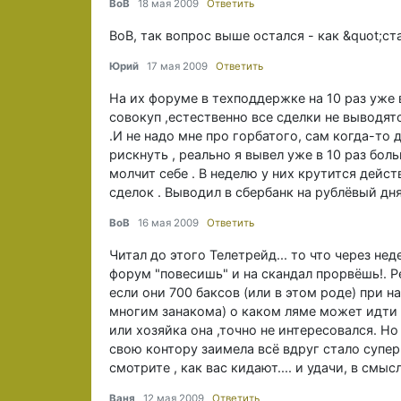
BoB
18 мая 2009
Ответить
BoB, так вопрос выше остался - как &quot;с
Юрий
17 мая 2009
Ответить
На их форуме в техподдержке на 10 раз уже 
совокуп ,естественно все сделки не выводят
.И не надо мне про горбатого, сам когда-то
рискнуть , реально я вывел уже в 10 раз боль
молчит себе . В неделю у них крутится дейс
сделок . Выводил в сбербанк на рублёвый дня
BoB
16 мая 2009
Ответить
Читал до этого Телетрейд... то что через не
форум "повесишь" и на скандал прорвёшь!. Ре
если они 700 баксов (или в этом роде) при н
многим занакома) о каком ляме может идти ре
или хозяйка она ,точно не интересовался. Но
свою контору заимела всё вдруг стало супер!
смотрите , как вас кидают.... и удачи, в смы
Ваня
12 мая 2009
Ответить