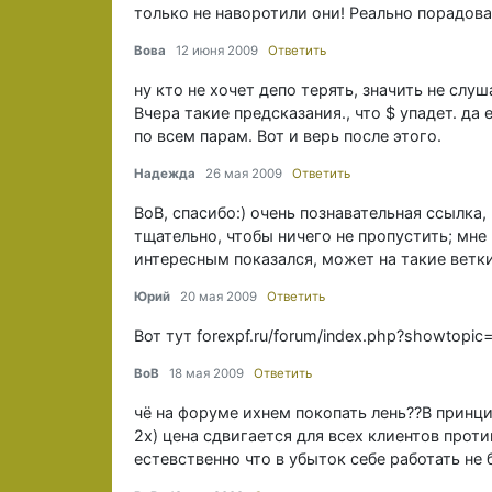
только не наворотили они! Реально порадова
Вова
12 июня 2009
Ответить
ну кто не хочет депо терять, значить не слу
Вчера такие предсказания., что $ упадет. да
по всем парам. Вот и верь после этого.
Надежда
26 мая 2009
Ответить
BoB, спасибо:) очень познавательная ссылка,
тщательно, чтобы ничего не пропустить; мне
интересным показался, может на такие ветки
Юрий
20 мая 2009
Ответить
Вот тут forexpf.ru/forum/index.php?showtopi
BoB
18 мая 2009
Ответить
чё на форуме ихнем покопать лень??В принцип
2х) цена сдвигается для всех клиентов проти
естевственно что в убыток себе работать не б