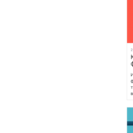
2
И
ф
т
в