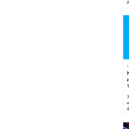
д
1
З
и
Ф