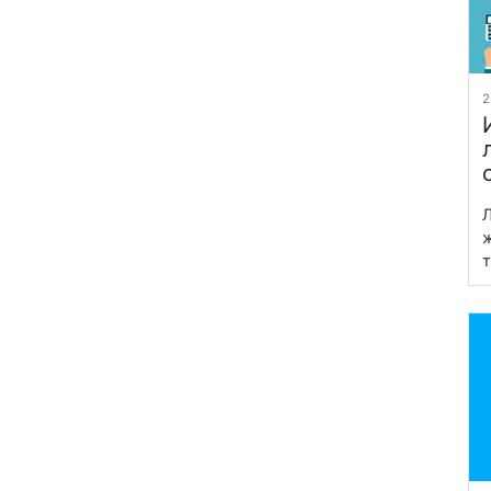
2
Л
ж
т