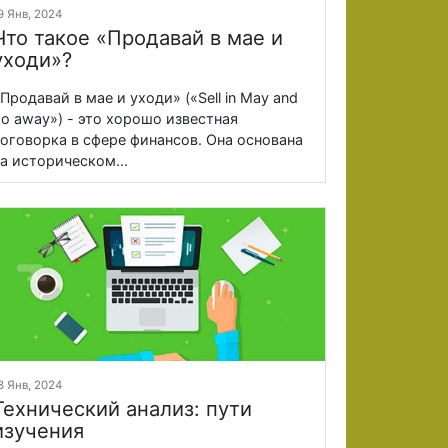
9 Янв, 2024
Что такое «Продавай в мае и
уходи»?
Продавай в мае и уходи» («Sell in May and
o away») - это хорошо известная
оговорка в сфере финансов. Она основана
а историческом...
8 Янв, 2024
Технический анализ: пути
изучения