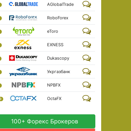
AGlobalTrade
RoboForex
eToro
EXNESS
Dukascopy
Укргазбанк
NPBFX
OctaFX
0
100+ Форекс Брокеров