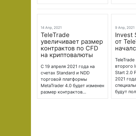
14 Апр, 2021
9 Апр, 202
TeleTrade
Invest 
увеличивает размер
от Tel
контрактов по CFD
началс
на криптовалюты
TeleTrade
второго In
С 19 апреля 2021 года на
Start 2.0 
счетах Standard и NDD
2021 год
торговой платформы
специаль
MetaTrader 4.0 будет изменен
будут пол
размер контрактов...