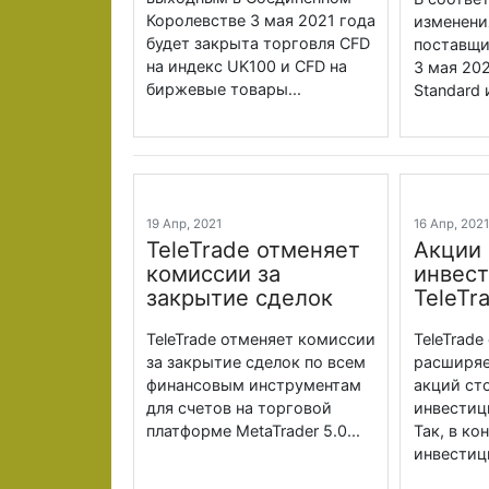
Королевстве 3 мая 2021 года
изменени
будет закрыта торговля CFD
поставщи
на индекс UK100 и CFD на
3 мая 202
биржевые товары...
Standard 
19 Апр, 2021
16 Апр, 202
TeleTrade отменяет
Акции 
комиссии за
инвест
закрытие сделок
TeleTr
TeleTrade отменяет комиссии
TeleTrade
за закрытие сделок по всем
расширяе
финансовым инструментам
акций ст
для счетов на торговой
инвестиц
платформе MetaTrader 5.0...
Так, в к
инвестиц