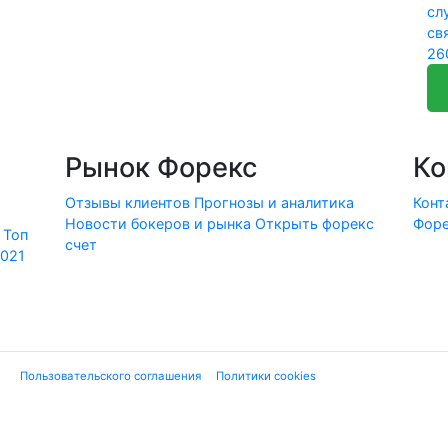
сл
св
26
Рынок Форекс
Ко
Отзывы клиентов
Прогнозы и аналитика
Конт
Новости бокеров и рынка
Открыть форекс
Форе
Топ
счет
2021
ие "
Пользовательского соглашения
", "
Политики cookies
" и нижеследующей ю
 финансовых услуг или финансовой деятельности форекс-дилеров, не имеющи
екламе». Используя сайт, Вы подтверждаете, что не находитесь на террито
вые инструменты являются высокорискованными и могут привести к потере
, с которыми они связаны. Вся представленная на сайте Forex-Ratings-Ukra