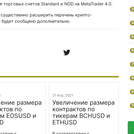
торговых счетов Standard и NDD на MetaTrader 4.0.
3
 существенно расширить перечень крипто-
ем будет сообщено дополнительно.
4
5
6
7
8
9
21
21 Апр, 2021
ение размера
Увеличение размера
1
ктов по
контрактов по
ам EOSUSD и
тикерам BСHUSD и
D
ETHUSD
тствии с
В соответствии с