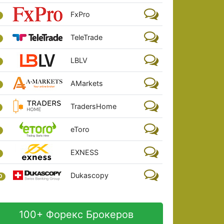
FxPro
TeleTrade
LBLV
AMarkets
TradersHome
eToro
EXNESS
Dukascopy
0
100+ Форекс Брокеров