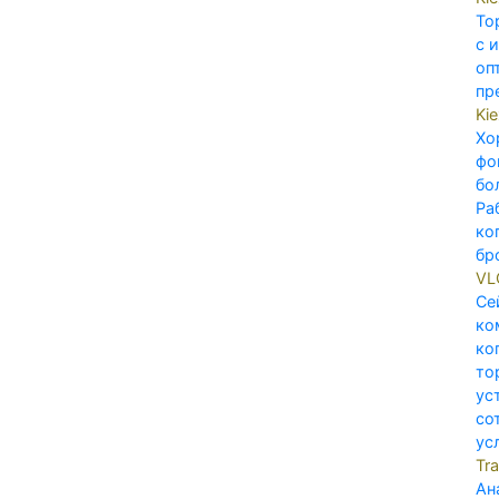
То
с 
оп
пр
Ki
Хо
фо
бо
Ра
ко
бр
V
Се
ко
ко
то
ус
со
ус
Tr
Ан