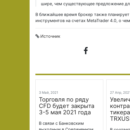
шире, чем существующее предложение для 
В ближайшее время брокер также планирует
инструментов на счетах MetaTrader 4.0, о ч
Источник
3 Май, 2021
27 Апр, 20
Торговля по ряду
Увелич
CFD будет закрыта
контра
3-5 мая 2021 года
тикер
TRXUS
В связи с Банковским
выходным в Соединенном
В соотве