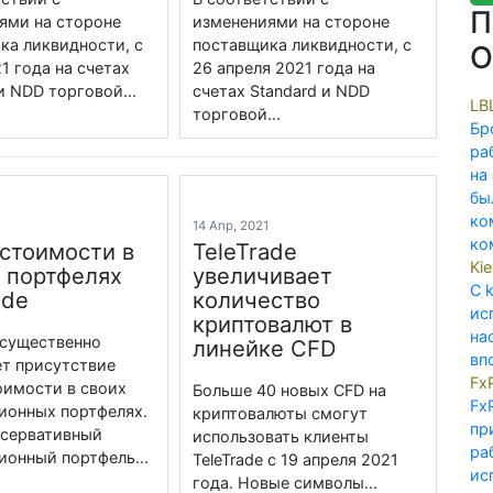
П
ями на стороне
изменениями на стороне
ка ликвидности, с
поставщика ликвидности, с
О
1 года на счетах
26 апреля 2021 года на
и NDD торговой...
счетах Standard и NDD
LB
торговой...
Бр
ра
на
бы
ко
1
14 Апр, 2021
ко
стоимости в
TeleTrade
Ki
 портфелях
увеличивает
С 
ade
количество
ис
криптовалют в
на
 существенно
линейке CFD
вп
т присутствие
Fx
оимости в своих
Больше 40 новых CFD на
Fx
ионных портфелях.
криптовалюты смогут
пр
онсервативный
использовать клиенты
ра
ионный портфель...
TeleTrade с 19 апреля 2021
ис
года. Новые символы...