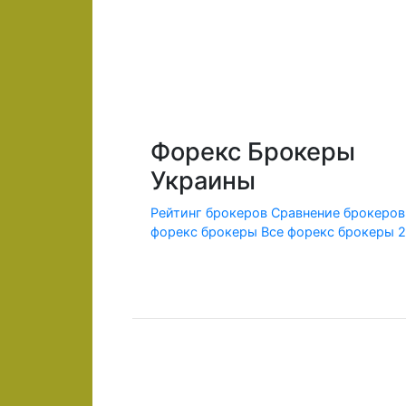
Форекс Брокеры
Украины
Рейтинг брокеров
Сравнение брокеров
форекс брокеры
Все форекс брокеры 
© 2010-2020 Forex-Ratings-Ukraine.com
Использование данного веб-сайта означает принят
Содержащаяся на сайте информация может касаться
Федеральным законом от 13.03.2006 г. №38-ФЗ «О р
Предлагаемые к заключению договоры или финансо
совершения сделок следует ознакомиться с рисками