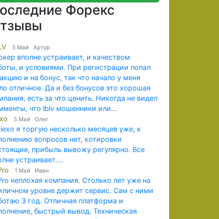
оследние Форекс
тзывы
LV
5 Май Артур
окер вполне устраивает, и качеством
боты, и условиями. При регистрации попал
 акцию и на бонус, так что начало у меня
ло отличное. Да и без бонусов это хорошая
мпания, есть за что ценить. Никогда не видел
мменты, что lblv мошенники или...
exo
5 Май Олег
kiexo я торгую несколько месяцев уже, к
полнению вопросов нет, котировки
стоящие, прибыль вывожу регулярно. Все
олне устраивает....
Pro
1 Май Иван
Pro неплохая компания. Столько лет уже на
иличном уровне держит сервис. Сам с ними
ботаю 3 год. Отличная платформа и
полнение, быстрый вывод. Техническая