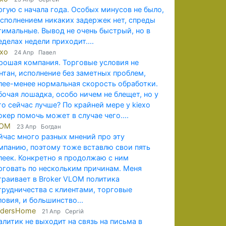
ргую с начала года. Особых минусов не было,
исполнением никаких задержек нет, спреды
тимальные. Вывод не очень быстрый, но в
еделах недели приходит....
exo
24 Апр Павел
рошая компания. Торговые условия не
нтан, исполнение без заметных проблем,
лее-менее нормальная скорость обработки.
бочая лошадка, особо ничем не блещет, но у
го сейчас лучше? По крайней мере у kiexo
окер помочь может в случае чего....
LOM
23 Апр Богдан
йчас много разных мнений про эту
мпанию, поэтому тоже вставлю свои пять
пеек. Конкретно я продолжаю с ним
рговать по нескольким причинам. Меня
траивает в Broker VLOM политика
трудничества с клиентами, торговые
ловия, и большинство...
adersHome
21 Апр Сергій
алитик не выходит на связь на письма в