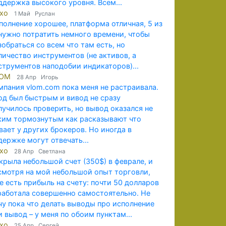
ддержка высокого уровня. Всем...
exo
1 Май Руслан
полнение хорошее, платформа отличная, 5 из
 нужно потратить немного времени, чтобы
зобраться со всем что там есть, но
личество инструментов (не активов, а
струментов наподобии индикаторов)...
LOM
28 Апр Игорь
мпания vlom.com пока меня не растраивала.
од был быстрым и вивод не сразу
лучилось проверить, но вывод оказался не
ким тормознутым как расказывают что
вает у других брокеров. Но иногда в
держке могут отвечать...
exo
28 Апр Светлана
крыла небольшой счет (350$) в феврале, и
смотря на мой небольшой опыт торговли,
е есть прибыль на счету: почти 50 долларов
работала совершенно самостоятельно. Не
чу пока что делать выводы про исполнение
и вывод – у меня по обоим пунктам...
exo
25 Апр Сергей