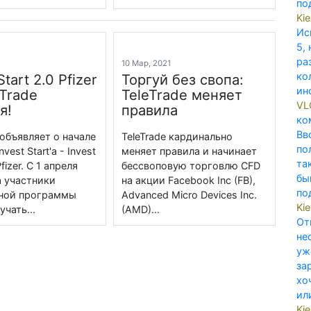
по
Ki
Ис
5,
ра
1
10 Мар, 2021
ко
Start 2.0 Pfizer
Торгуй без свопа:
ин
eTrade
TeleTrade меняет
V
я!
правила
ко
Вв
 объявляет о начале
TeleTrade кардинально
по
vest Start'a - Invest
меняет правила и начинает
та
Pfizer. С 1 апреля
бессвоповую торговлю CFD
бы
а участники
на акции Facebook Inc (FB),
по
ной программы
Advanced Micro Devices Inc.
Ki
учать...
(AMD)...
От
не
уж
за
хо
ил
Ki