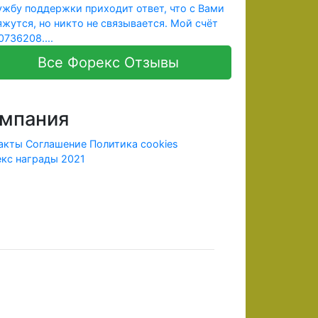
ужбу поддержки приходит ответ, что с Вами
яжутся, но никто не связывается. Мой счёт
0736208....
Все Форекс Отзывы
мпания
акты
Соглашение
Политика cookies
кс награды 2021
ридической информации.
х лицензию ЦБ и членства в СРО, в соответствии с
рии Российской Федерации.
 внесенных денежных средств в полном объеме. До
ine.com информация, носит исключительно