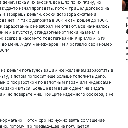
денег. Пока я их вносил, всё шло по их плану, но
лл куда-то начал пропадать, потом пришёл Договор на
ь и заберёшь деньги, сроки договора сжатые и
1
а нет. И так с депозита в 30К и сам дошёл до 100К.
ни заработанных не забрал. Не отдают. Все начиналось
нием в пустоту, стандартные отписки на мейл и
ок всегда в каком-то подстёгивании Кириллом. Эти
Д
х до меня. А для менеджеров ТН я оставлю свой номер
а
36441.
в
ф
 на деньги пользуясь вашим же желанием заработать в
ньгу, а потом попросят ещё больше пополнить депо.
ый с проработкой по валютным парам или индексам и
м закончиться. Больше вам ваших денег не видать:
 им, но поверьте мне. Поищите надёжного брокера, а не
 нормально. Потом срочно нужно взять соглашение.
дно, потому что предыдущее не получается