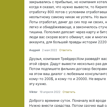
закрывались с прибылью, но компания хотела 
когда я сказал, что нужно вывести, то Кири
отработку 800 лотов с условием отработаеш
неопытному самому никак не успеть. Но выход
Лоты отработал, денег до сих пор ни своих, 
легко и обнадёживающе, а закончилось стуча
тишина. Пополнял депозит через карту и бит
люди вас скорее всего обманут, как и многи
аккаунта, для большей правды истории 2220
Андрей
2 мая 2022
Ответить
Друзья, компания ТрейдерсХом разведёт вас
этой сфере. Дадут вывести несколько раз де
Потом подпишете филькин договор беcправн
на этом ваш диалог с любезным консультанто
кому-то 200$, а кому-то и 20000. Не верьте
эту кухню.
Viktor
19 апреля 2022
Ответить
Доброго времени суток. Поначалу всё вроде
Нужно внести средства. Потом срочно ещё о