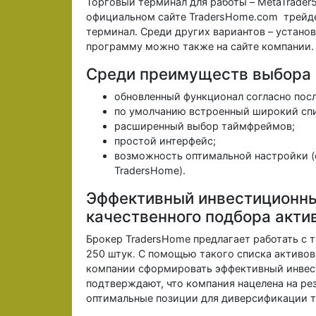
Торговый терминал для работы – MetaTrader
официальном сайте TradersHome.com трейде
терминал. Среди других вариантов – установ
программу можно также на сайте компании.
Среди преимуществ выбора 
обновленный функционал согласно пос
по умолчанию встроенный широкий спи
расширенный выбор таймфреймов;
простой интерфейс;
возможность оптимальной настройки (
TradersHome).
Эффективный инвестиционны
качественного подбора акти
Брокер TradersHome предлагает работать с
250 штук. С помощью такого списка активо
компании сформировать эффективный инвест
подтверждают, что компания нацелена на ре
оптимальные позиции для диверсификации т