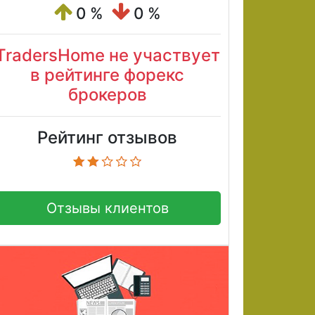
0 %
0 %
TradersHome не участвует
в рейтинге форекс
брокеров
Рейтинг отзывов
Отзывы клиентов