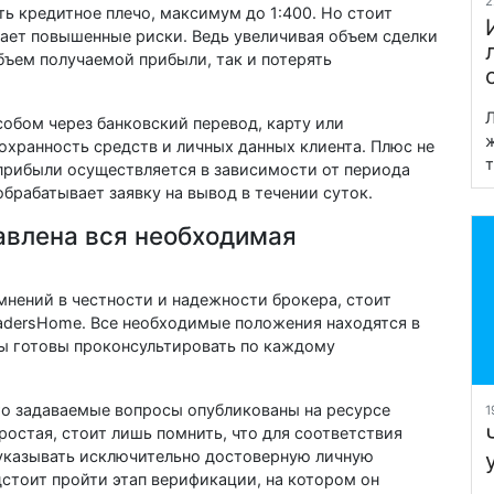
2
ь кредитное плечо, максимум до 1:400. Но стоит
ает повышенные риски. Ведь увеличивая объем сделки
бъем получаемой прибыли, так и потерять
Л
обом через банковский перевод, карту или
ж
охранность средств и личных данных клиента. Плюс не
т
прибыли осуществляется в зависимости от периода
брабатывает заявку на вывод в течении суток.
авлена вся необходимая
мнений в честности и надежности брокера, стоит
adersHome. Все необходимые положения находятся в
ы готовы проконсультировать по каждому
сто задаваемые вопросы опубликованы на ресурсе
1
остая, стоит лишь помнить, что для соответствия
указывать исключительно достоверную личную
стоит пройти этап верификации, на котором он