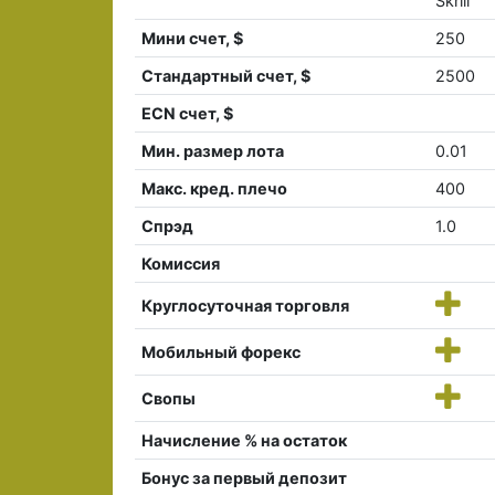
Skrill
Мини счет, $
250
Стандартный счет, $
2500
ECN счет, $
Мин. размер лота
0.01
Макс. кред. плечо
400
Спрэд
1.0
Комиссия
Круглосуточная торговля
Мобильный форекс
Свопы
Начисление % на остаток
Бонус за первый депозит