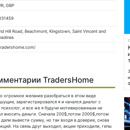
UR, GBP
031459
d Hill Road, Beachmont, Kingstown, Saint Vincent and
nadines
1
/tradershome.com/
З
и
мментарии TradersHome
Ф
ло огромное желание разобраться в этом виде
пишущие, зарегистрировался я и начался диалог с
психолог, и все же я будучи мотивированным не
ал вносить деньги. Сначала 200$,потом 2000$,потом
дали вывести сумму, но так входя в доверие, снова
кций. На связь друг выходил, акции приходили, гепы