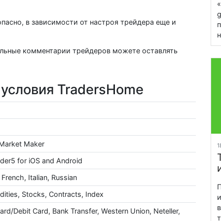
«
g
пасно, в зависимости от настроя трейдера еще и
п
н
альные комментарии трейдеров можете оставлять
 условия TradersHome
 Market Maker
1
der5 for iOS and Android
 French, Italian, Russian
П
ties, Stocks, Contracts, Index
и
в
ard/Debit Card, Bank Transfer, Western Union, Neteller,
т