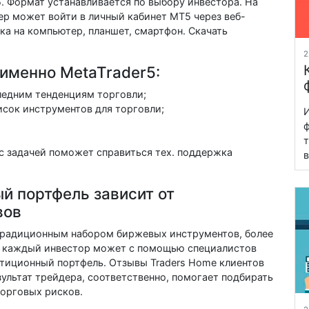
5. Формат устанавливается по выбору инвестора. На
р может войти в личный кабинет MT5 через веб-
ка на компьютер, планшет, смартфон. Скачать
2
именно MetaTrader5:
ледним тенденциям торговли;
сок инструментов для торговли;
И
ф
т
с задачей поможет справиться тех. поддержка
в
й портфель зависит от
вов
 традиционным набором биржевых инструментов, более
в каждый инвестор может с помощью специалистов
иционный портфель. Отзывы Traders Home клиентов
зультат трейдера, соответственно, помогает подбирать
орговых рисков.