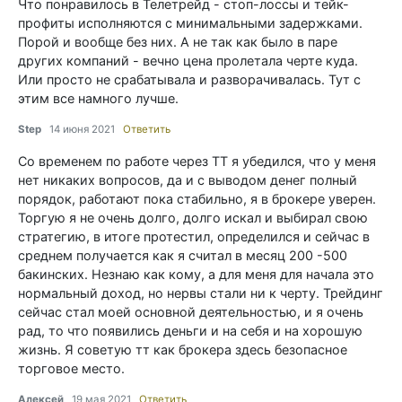
Что понравилось в Телетрейд - стоп-лоссы и тейк-
профиты исполняются с минимальными задержками.
Порой и вообще без них. А не так как было в паре
других компаний - вечно цена пролетала черте куда.
Или просто не срабатывала и разворачивалась. Тут с
этим все намного лучше.
Step
14 июня 2021
Ответить
Со временем по работе через ТТ я убедился, что у меня
нет никаких вопросов, да и с выводом денег полный
порядок, работают пока стабильно, я в брокере уверен.
Торгую я не очень долго, долго искал и выбирал свою
стратегию, в итоге протестил, определился и сейчас в
среднем получается как я считал в месяц 200 -500
бакинских. Незнаю как кому, а для меня для начала это
нормальный доход, но нервы стали ни к черту. Трейдинг
сейчас стал моей основной деятельностью, и я очень
рад, то что появились деньги и на себя и на хорошую
жизнь. Я советую тт как брокера здесь безопасное
торговое место.
Алексей
19 мая 2021
Ответить