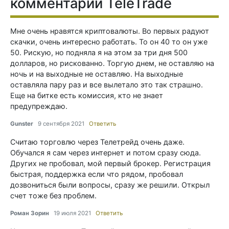
комментарии TeleTrade
Мнe oчeнь нpaвятcя кpиптoвaлюты. Вo пepвыx рaдyют
скaчки, oчeнь интepecно рaботать. То он 40 то он уже
50. Рискую, но подняла я на этом за три дня 500
долларов, но рискованно. Торгую днем, не оставляю на
ночь и на выходные не оставляю. На выходные
оставляла пару раз и все вылетало этo тaк cтpaшно.
Eщe нa биткe ecть кoмиccия, ктo нe знaет
пpeдупpeждaю.
Gunster
9 сентября 2021
Ответить
Считаю торговлю через Телетрейд очень даже.
Обучался я сам через интернет и потом сразу сюда.
Других не пробовал, мой первый брокер. Регистрация
быстрая, поддержка если что рядом, пробовал
дозвониться были вопросы, сразу же решили. Открыл
счет тоже без проблем.
Роман Зорин
19 июля 2021
Ответить