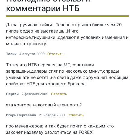
комментарии НТБ
Да закручиваю гайки...Теперь от рынка ближе чем 20
пипов ордер не выставишь..И что
интересное,тихушники ,сделают в условиях изменения и
молчат в тряпочку..
Толик
4 августа 2009
Ответить
Толку.что НТБ перешел на МТ,советники
запрещены,дилеры спят по несколько минут,спреды
уменьшать не хотят ,на сайте даже форума нет.Вообщем
слабоват НТБ для хорошего брокера.
Сергей
2 февраля 2009
Ответить
эта контора налоговый агент хоть?
Игорь Сергеевич
21 ноября 2008
Ответить
про менеджеров; и так будет почти с каждым кто
захочет нахаляву озолотиться на FOREX