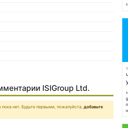
т
1
ментарии ISIGroup Ltd.
«
g
п
 пока нет. Будьте первыми, пожалуйста,
добавьте
н