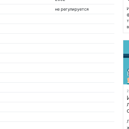
И
не регулируется
ф
т
в
2
Л
ж