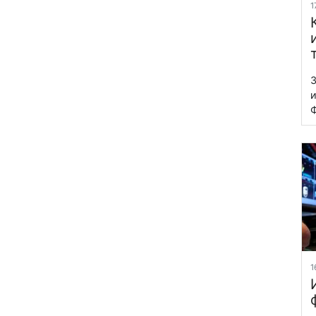
1
З
и
Ф
1