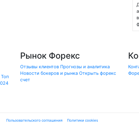
Д
а
в
ф
Рынок Форекс
Ко
Отзывы клиентов
Прогнозы и аналитика
Конт
Новости бокеров и рынка
Открыть форекс
Форе
Топ
счет
2024
ие "
Пользовательского соглашения
", "
Политики cookies
" и нижеследующей ю
 финансовых услуг или финансовой деятельности форекс-дилеров, не имеющи
екламе». Используя сайт, Вы подтверждаете, что не находитесь на террито
вые инструменты являются высокорискованными и могут привести к потере