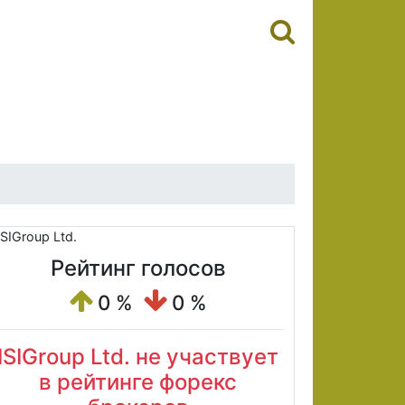
Рейтинг голосов
0 %
0 %
ISIGroup Ltd. не участвует
в рейтинге форекс