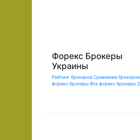
Форекс Брокеры
Украины
Рейтинг брокеров
Сравнение брокеров
форекс брокеры
Все форекс брокеры 
© 2010-2020 Forex-Ratings-Ukraine.com
Использование данного веб-сайта означает принят
Содержащаяся на сайте информация может касаться
Федеральным законом от 13.03.2006 г. №38-ФЗ «О р
Предлагаемые к заключению договоры или финансо