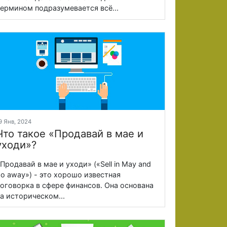
ермином подразумевается всё...
9 Янв, 2024
Что такое «Продавай в мае и
уходи»?
Продавай в мае и уходи» («Sell in May and
o away») - это хорошо известная
оговорка в сфере финансов. Она основана
а историческом...