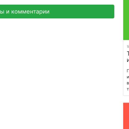
вы и комментарии
1
П
и
в
т