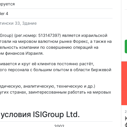
ируется
der 4
тински 33, Здание
ISIGroup) (рег.номер: 513147397) является израильской
говли на мировом валютном рынке Форекс, а также на
тельность компании по совершению операций на
м финансов Израиля.
вается и круг её клиентов постоянно растёт,
ого персонала с большим опытом в области биржевой
дическую, аналитическую, техническую и др.)
ругих странах, заинтересованным работать на мировых
2
словия ISIGroup Ltd.
2002