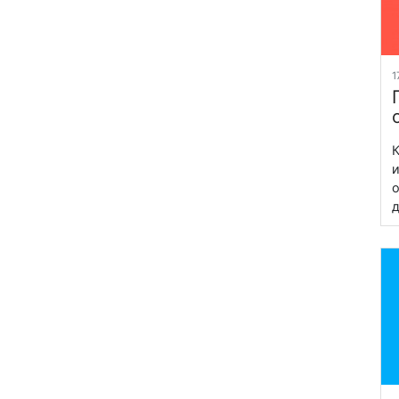
1
К
и
о
д