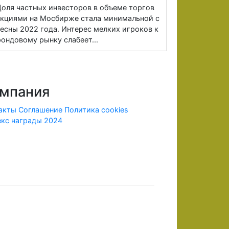
оля частных инвесторов в объеме торгов
кциями на Мосбирже стала минимальной с
есны 2022 года. Интерес мелких игроков к
ондовому рынку слабеет...
мпания
акты
Соглашение
Политика cookies
кс награды 2024
ридической информации.
х лицензию ЦБ и членства в СРО, в соответствии с
рии Российской Федерации.
 внесенных денежных средств в полном объеме. До