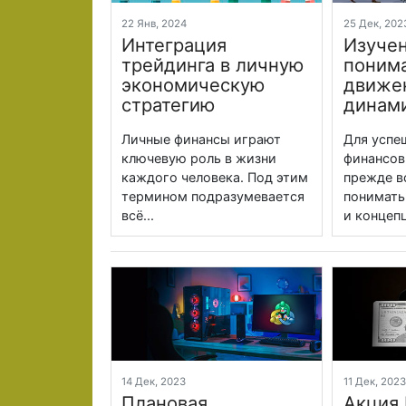
22 Янв, 2024
25 Дек, 20
Интеграция
Изучен
трейдинга в личную
понима
экономическую
движе
стратегию
динам
Личные финансы играют
Для успе
ключевую роль в жизни
финансов
каждого человека. Под этим
прежде в
термином подразумевается
понимать
всё...
и концепц
14 Дек, 2023
11 Дек, 202
Плановая
Акция 