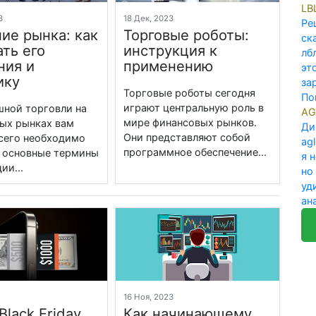
LB
23
18 Дек, 2023
Ре
ие рынка: как
Торговые роботы:
ск
ть его
инструкция к
лб
ния и
применению
эт
ику
за
Торговые роботы сегодня
По
играют центральную роль в
шной торговли на
AG
мире финансовых рынков.
ых рынках вам
Ди
Они представляют собой
сего необходимо
ag
программное обеспечение...
 основные термины
я 
ии...
но
уд
ан
3
16 Ноя, 2023
Black Friday
Как начинающему