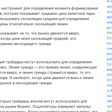
Я 
не
й инструмент для определения момента формирования
эт
я, которая показывает среднюю цену валютной пары
вр
пользовать скользящие средние для определения
ин
цены относительно скользящей линии.
до
Ki
указывает на то, что рынок движется вверх,
Со
когда цена ниже скользящей средней, это
хо
ование нисходящего тренда.
оч
вс
ра
рый трейдеры могут использовать для определения
Со
екс. Линия тренда — это прямая линия, соединяющая
вн
ся вверх, и линия тренда стремится вверх, то это
AG
енде. И наоборот, когда цена движется вниз и линия
От
о рынок в нисходящем тренде.
по
о 
ок
ле
торые трейдеры вполне могут использовать для
чу
на рынке Форекс. Осцилляторы измеряют импульс
Ki
тные моменты. Когда осциллятор движется вверх, это