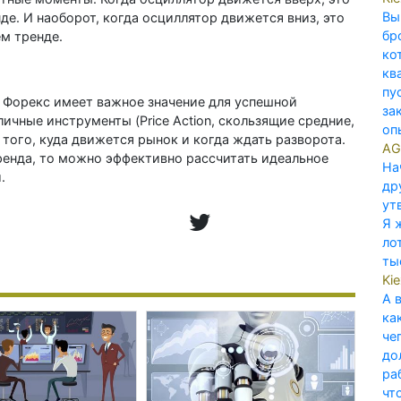
Вы
де. И наоборот, когда осциллятор движется вниз, это
бр
ем тренде.
ко
кв
пу
Форекс имеет важное значение для успешной
за
ичные инструменты (Price Action, скользящие средние,
опы
того, куда движется рынок и когда ждать разворота.
AG
ренда, то можно эффективно рассчитать идеальное
На
.
др
ут
Я 
ло
ты
Ki
А 
ка
че
до
ра
что