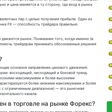
ьно и цена меняется в ту сторону, где вход в рынок
3
валютных пар с целью получения прибыли. Один из
4
ынке FX — способность трейдера правильно
5
м движется рынок. Понимание того, когда именно (в
6
 помочь трейдерам принимать обоснованные решения
7
?
8
ающее основное направление ценового движения.
ории: восходящий, нисходящий и боковой тренд.
9
высокими максимумами и более высокими
арактеризуется более низкими максимумами и более
 с ограниченным диапазоном) — это рыночная
1
изонтального канала.
ен в торговле на рынке Форекс?
рекс-трейдеров, поскольку он помогает находить