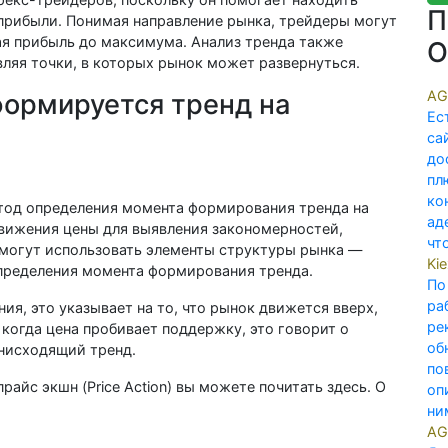
П
прибыли. Понимая направление рынка, трейдеры могут
ая прибыль до максимума. Анализ тренда также
О
ляя точки, в которых рынок может развернуться.
AG
формируется тренд на
Ес
са
до
пл
ко
тод определения момента формирования тренда на
ад
движения цены для выявления закономерностей,
что
могут использовать элементы структуры рынка —
Ki
пределения момента формирования тренда.
По
ра
ия, это указывает на то, что рынок движется вверх,
ре
когда цена пробивает поддержку, это говорит о
об
 нисходящий тренд.
по
айс экшн (Price Action) вы можете почитать здесь. О
оп
ним
AG