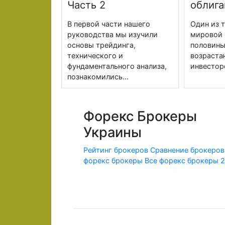
Часть 2
облига
В первой части нашего
Один из 
руководства мы изучили
мировой 
основы трейдинга,
половины
технического и
возраста
фундаментального анализа,
инвесторо
познакомились...
Форекс Брокеры
Украины
Рейтинг брокеров
Сравнение брокеров
форекс брокеры
Все форекс брокеры 
© 2010-2020 Forex-Ratings-Ukraine.com
Использование данного веб-сайта означает принят