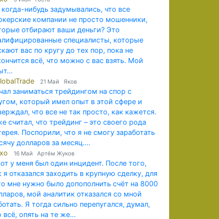
 когда-нибудь задумывались, что все
окерские компании не просто мошенники,
торые отбирают ваши деньги? Это
алифицированные специалисты, которые
скают вас по кругу до тех пор, пока не
кончится всё, что можно с вас взять. Мой
т...
lobalTrade
21 Май Яков
чал заниматься трейдингом на спор с
угом, который имел опыт в этой сфере и
верждал, что все не так просто, как кажется.
же считал, что трейдинг – это своего рода
терея. Поспорили, что я не смогу заработать
сячу долларов за месяц....
exo
16 Май Артём Жуков
вот у меня был один инцидент. После того,
к я отказался заходить в крупную сделку, для
го мне нужно было допополнить счёт на 8000
лларов, мой аналитик отказался со мной
ботать. Я тогда сильно перепугался, думал,
 всё, опять на те же...