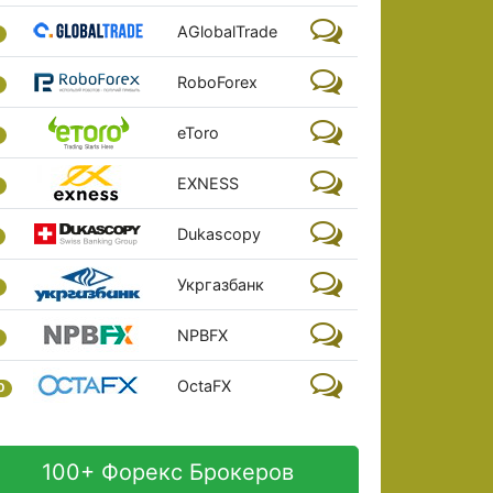
AGlobalTrade
RoboForex
eToro
EXNESS
Dukascopy
Укргазбанк
NPBFX
OctaFX
0
100+ Форекс Брокеров