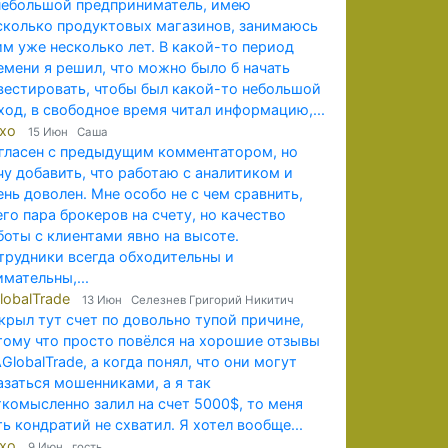
небольшой предприниматель, имею
сколько продуктовых магазинов, занимаюсь
им уже несколько лет. В какой-то период
емени я решил, что можно было б начать
вестировать, чтобы был какой-то небольшой
ход, в свободное время читал информацию,...
exo
15 Июн Саша
гласен с предыдущим комментатором, но
чу добавить, что работаю с аналитиком и
ень доволен. Мне особо не с чем сравнить,
его пара брокеров на счету, но качество
боты с клиентами явно на высоте.
трудники всегда обходительны и
имательны,...
lobalTrade
13 Июн Селезнев Григорий Никитич
крыл тут счет по довольно тупой причине,
тому что просто повёлся на хорошие отзывы
AGlobalTrade, а когда понял, что они могут
азаться мошенниками, а я так
гкомысленно залил на счет 5000$, то меня
ть кондратий не схватил. Я хотел вообще...
exo
9 Июн гость