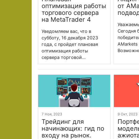
оптимизация работы
от AMa
торгового сервера
подвод
на MetaTrader 4
Уважаемы
Сегодня 
Уведомляем вас, что в
победите
субботу, 16 декабря 2023
AMarkets 
года, с пройдет плановая
Возможно
оптимизация работы
сервера торговой...
7 Ноя, 2023
9 Окт, 202
Трейдинг для
Портф
начинающих: гид по
модель
входу на рынок.
ажиота