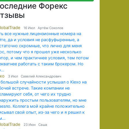
оследние Форекс
тзывы
lobalTrade
16 Июл Артём Соколов
ть все нужные лицензионные номера на
йте, да и условия не расфуфыренные, а
статочно скромные, что лично для меня
юс, потому что я прошел уже несколько
нтор, и чем практичнее условия, тем потом
екватнее работать с таким брокером. Но
...
exo
3 Июл Савелий Александрович
 большой случайности услышал о Kiexo на
бочей встрече. Такие компании не
кламируют себя, от чего их трудно
наружить простым пользователям, но мне
везло. Коллега мой крайне положительно
исывал свой опыт, из-за чего и я решил к
...
lobalTrade
23 Июн Саша