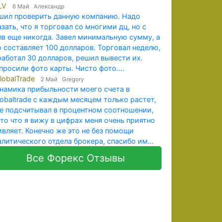
LV
6 Май Александр
шил проверить данную компанию. Надо
азать, что я торговал со многими дц, но с
лв еще никогда. Завел минимальную сумму, а
о составляет 100 долларов. Торговал неделю,
работал 30 долларов, решил вывести их.
просили фото карты. Чисто фото....
lobalTrade
2 Май Gregory
намика прибыльности моего счета в
lobaltrade с каждым месяцем только растет,
не подсчитывал в процентном соотношении,
 то что я вижу в цифрах меня очень приятно
ивляет. Конечно же это не без помощи
алитического отдела брокера, спасибо им...
Все Форекс Отзывы