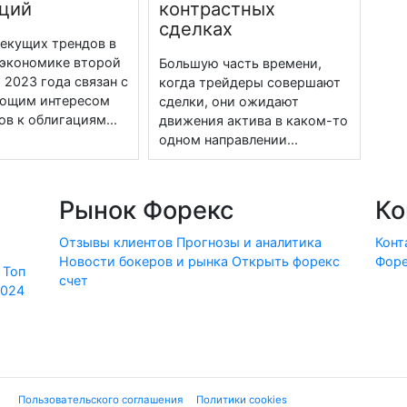
ций
контрастных
сделках
текущих трендов в
экономике второй
Большую часть времени,
 2023 года связан с
когда трейдеры совершают
ющим интересом
сделки, они ожидают
в к облигациям...
движения актива в каком-то
одном направлении...
Рынок Форекс
Ко
Отзывы клиентов
Прогнозы и аналитика
Конт
Новости бокеров и рынка
Открыть форекс
Форе
Топ
счет
2024
ие "
Пользовательского соглашения
", "
Политики cookies
" и нижеследующей ю