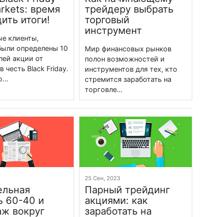
rkets: время
трейдеру выбрать
ить итоги!
торговый
инструмент
е клиенты,
были определены 10
Мир финансовых рынков
лей акции от
полон возможностей и
в честь Black Friday.
инструментов для тех, кто
...
стремится заработать на
торговле...
3
25 Сен, 2023
ельная
Парный трейдинг
 60-40 и
акциями: как
ж вокруг
заработать на