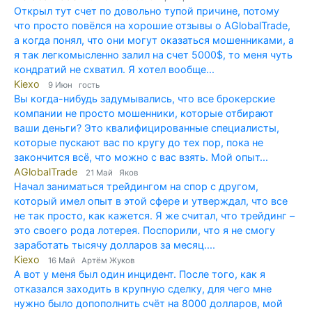
Открыл тут счет по довольно тупой причине, потому
что просто повёлся на хорошие отзывы о AGlobalTrade,
а когда понял, что они могут оказаться мошенниками, а
я так легкомысленно залил на счет 5000$, то меня чуть
кондратий не схватил. Я хотел вообще...
Kiexo
9 Июн гость
Вы когда-нибудь задумывались, что все брокерские
компании не просто мошенники, которые отбирают
ваши деньги? Это квалифицированные специалисты,
которые пускают вас по кругу до тех пор, пока не
закончится всё, что можно с вас взять. Мой опыт...
AGlobalTrade
21 Май Яков
Начал заниматься трейдингом на спор с другом,
который имел опыт в этой сфере и утверждал, что все
не так просто, как кажется. Я же считал, что трейдинг –
это своего рода лотерея. Поспорили, что я не смогу
заработать тысячу долларов за месяц....
Kiexo
16 Май Артём Жуков
А вот у меня был один инцидент. После того, как я
отказался заходить в крупную сделку, для чего мне
нужно было допополнить счёт на 8000 долларов, мой