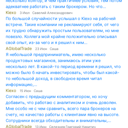
несколько контор, и чем практичнее условия, тем потом
адекватнее работать с таким брокером. Но что...
Kiexo
3 Июл Савелий Александрович
По большой случайности услышал о Kiexo на рабочей
встрече. Такие компании не рекламируют себя, от чего
их трудно обнаружить простым пользователям, но мне
повезло. Коллега мой крайне положительно описывал
свой опыт, из-за чего и я решил к ним...
AGlobalTrade
23 Июн Саша
Я небольшой предприниматель, имею несколько
продуктовых магазинов, занимаюсь этим уже
несколько лет. В какой-то период времени я решил, что
можно было б начать инвестировать, чтобы был какой-
то небольшой доход, в свободное время читал
информацию,...
Kiexo
15 Июн Саша
Согласен с предыдущим комментатором, но хочу
добавить, что работаю с аналитиком и очень доволен.
Мне особо не с чем сравнить, всего пара брокеров на
счету, но качество работы с клиентами явно на высоте.
Сотрудники всегда обходительны и внимательны,...
AGlobalTrade
13 Июн Селезнев Григорий Никитич