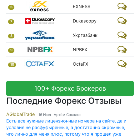
EXNESS
6
Dukascopy
7
Укргазбанк
8
NPBFX
9
OctaFX
10
100+ Форекс Брокеров
Последние Форекс Отзывы
AGlobalTrade
16 Июл Артём Соколов
Есть все нужные лицензионные номера на сайте, да и
условия не расфуфыренные, а достаточно скромные,
что лично для меня плюс, потому что я прошел уже