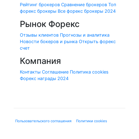
Рейтинг брокеров
Сравнение брокеров
Топ
форекс брокеры
Все форекс брокеры 2024
Рынок Форекс
Отзывы клиентов
Прогнозы и аналитика
Новости бокеров и рынка
Открыть форекс
счет
Компания
Контакты
Соглашение
Политика cookies
Форекс награды 2024
© 2010-2020 Forex-Ratings-Ukraine.com
Использование данного веб-сайта означает принятие
"
Пользовательского соглашения
", "
Политики cookies
" и
нижеследующей юридической информации.
Содержащаяся на сайте информация может касаться
финансовых услуг или финансовой деятельности форекс-