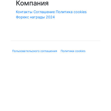
Компания
Контакты
Соглашение
Политика cookies
Форекс награды 2024
© 2010-2020 Forex-Ratings-Ukraine.com
Использование данного веб-сайта означает принятие
"
Пользовательского соглашения
", "
Политики cookies
" и
нижеследующей юридической информации.
Содержащаяся на сайте информация может касаться
финансовых услуг или финансовой деятельности форекс-
дилеров, не имеющих лицензию ЦБ и членства в СРО, в
соответствии с Федеральным законом от 13.03.2006 г. №38-
ФЗ «О рекламе». Используя сайт, Вы подтверждаете, что не
находитесь на территории Российской Федерации.
Предлагаемые к заключению договоры или финансовые
инструменты являются высокорискованными и могут
привести к потере внесенных денежных средств в полном
объеме. До совершения сделок следует ознакомиться с
рисками, с которыми они связаны. Вся представленная на
сайте Forex-Ratings-Ukraine.com информация, носит
исключительно информационный характер и не является