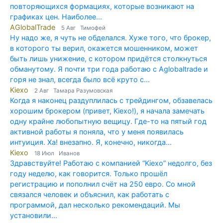
повторяющихся формациях, которые возникают на
графиках цен. Наиболее...
AGlobalTrade
5 Авг Тимофей
Ну надо же, я чуть не обделался. Хуже того, что брокер,
в которого ты верил, окажется мошенником, может
быть лишь унижение, с котором придётся столкнуться
обманутому. Я почти три года работаю с Aglobaltrade и
горя не знал, всегда было всё круто с...
Kiexo
2 Авг Тамара Разумовская
Когда я наконец раздуплилась с трейдингом, обзавелась
хорошим брокером (привет, Kiexo!), я начала замечать
одну крайне любопытную вещицу. Где-то на пятый год
активной работы я поняла, что у меня появилась
интуиция. Ха! внезапно. Я, конечно, никогда...
Kiexo
18 Июл Иванов
Здравствуйте! Работаю с компанией “Kiexo” недолго, без
году неделю, как говорится. Только прошёл
регистрацию и пополнил счёт на 250 евро. Со мной
связался человек и объяснил, как работать с
программой, дал несколько рекомендаций. Мы
установили...