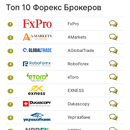
Топ 10 Форекс Брокеров
FxPro
1
AMarkets
2
AGlobalTrade
3
RoboForex
4
eToro
5
EXNESS
6
Dukascopy
7
Укргазбанк
8