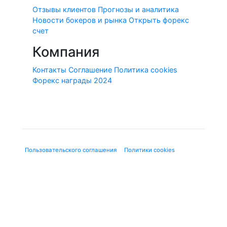
Отзывы клиентов
Прогнозы и аналитика
Новости бокеров и рынка
Открыть форекс
счет
Компания
Контакты
Соглашение
Политика cookies
Форекс награды 2024
© 2010-2020 Forex-Ratings-Ukraine.com
Использование данного веб-сайта означает принятие
"
Пользовательского соглашения
", "
Политики cookies
" и
нижеследующей юридической информации.
Содержащаяся на сайте информация может касаться
финансовых услуг или финансовой деятельности форекс-
дилеров, не имеющих лицензию ЦБ и членства в СРО, в
соответствии с Федеральным законом от 13.03.2006 г. №38-
ФЗ «О рекламе». Используя сайт, Вы подтверждаете, что не
находитесь на территории Российской Федерации.
Предлагаемые к заключению договоры или финансовые