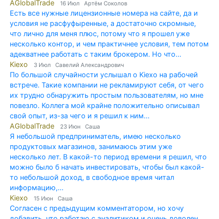
AGlobalTrade
16 Июл Артём Соколов
Есть все нужные лицензионные номера на сайте, да и
условия не расфуфыренные, а достаточно скромные,
что лично для меня плюс, потому что я прошел уже
несколько контор, и чем практичнее условия, тем потом
адекватнее работать с таким брокером. Но что...
Kiexo
3 Июл Савелий Александрович
По большой случайности услышал о Kiexo на рабочей
встрече. Такие компании не рекламируют себя, от чего
их трудно обнаружить простым пользователям, но мне
повезло. Коллега мой крайне положительно описывал
свой опыт, из-за чего и я решил к ним...
AGlobalTrade
23 Июн Саша
Я небольшой предприниматель, имею несколько
продуктовых магазинов, занимаюсь этим уже
несколько лет. В какой-то период времени я решил, что
можно было б начать инвестировать, чтобы был какой-
то небольшой доход, в свободное время читал
информацию,...
Kiexo
15 Июн Саша
Согласен с предыдущим комментатором, но хочу
добавить, что работаю с аналитиком и очень доволен.