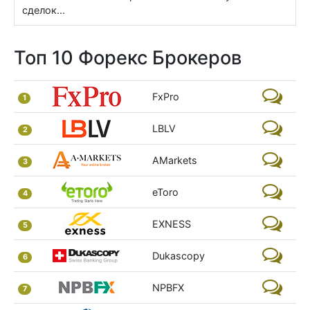
сделок...
Топ 10 Форекс Брокеров
FxPro
1
LBLV
2
AMarkets
3
eToro
4
EXNESS
5
Dukascopy
6
NPBFX
7