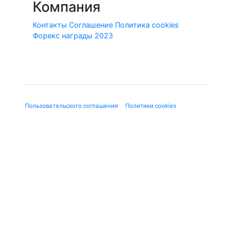
Компания
Контакты
Соглашение
Политика cookies
Форекс награды 2023
© 2010-2020 Forex-Ratings-Ukraine.com
Использование данного веб-сайта означает принятие
"
Пользовательского соглашения
", "
Политики cookies
" и
нижеследующей юридической информации.
Содержащаяся на сайте информация может касаться
финансовых услуг или финансовой деятельности форекс-
дилеров, не имеющих лицензию ЦБ и членства в СРО, в
соответствии с Федеральным законом от 13.03.2006 г. №38-
ФЗ «О рекламе». Используя сайт, Вы подтверждаете, что не
находитесь на территории Российской Федерации.
Предлагаемые к заключению договоры или финансовые
инструменты являются высокорискованными и могут
привести к потере внесенных денежных средств в полном
объеме. До совершения сделок следует ознакомиться с
рисками, с которыми они связаны. Вся представленная на
сайте Forex-Ratings-Ukraine.com информация, носит
исключительно информационный характер и не является