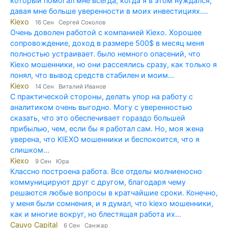
который помогал мне всегда, когда я в этом нуждался,
давая мне больше уверенности в моих инвестициях....
Kiexo
16 Сен Сергей Соколов
Очень доволен работой с компанией Kiexo. Хорошее
сопровождение, доход в размере 500$ в месяц меня
полностью устраивает. было немного опасений, что
Kiexo мошенники, но они рассеялись сразу, как только я
понял, что вывод средств стабилен и моим...
Kiexo
14 Сен Виталий Иванов
С практической стороны, делать упор на работу с
аналитиком очень выгодно. Могу с уверенностью
сказать, что это обеспечивает гораздо большей
прибылью, чем, если бы я работал сам. Но, моя жена
уверена, что KIEXO мошенники и беспокоится, что я
слишком...
Kiexo
9 Сен Юра
Классно построена работа. Все отделы молниеносно
коммуницируют друг с другом, благодаря чему
решаются любые вопросы в кратчайшие сроки. Конечно,
у меня были сомнения, и я думал, что kiexo мошенники,
как и многие вокруг, но блестящая работа их...
Cauvo Capital
6 Сен Санжар