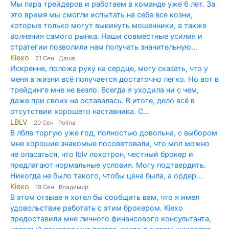
Мы пара трейдеров и работаем в команде уже 6 лет. За
это время мы смогли испытать на себе все козни,
которые только могут выкинуть мошенники, а также
волнения самого рынка. Наши совместные усилия и
стратегии позволили нам получать значительную...
Kiexo
21 Сен Даша
Искренне, положа руку на сердце, могу сказать, что у
меня в жизни всё получается достаточно легко. Но вот в
трейдинге мне не везло. Всегда я уходила ни с чем,
даже при своих не оставалась. В итоге, дело всё в
отсутствии хорошего наставника. С...
LBLV
20 Сен Polina
В лблв торгую уже год, полностью довольна, с выбором
мне хорошие знакомые посоветовали, что мол можно
не опасаться, что lblv лохотрон, честный брокер и
предлагают нормальные условия. Могу подтвердить.
Никогда не было такого, чтобы цена была, а ордер...
Kiexo
19 Сен Владимир
В этом отзыве я хотел бы сообщить вам, что я имел
удовольствие работать с этим брокером. Kiexo
предоставили мне личного финансового консультанта,