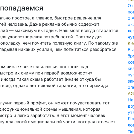
От
 попадаемся
по
ьно простое, а главное, быстрое решение для
о 
тей человека. Даже реклама обычно содержит
ок
лий — максимум выгоды». Наш мозг всегда старается
ле
для удовлетворения потребностей. Поэтому для
чу
околадку, чем почитать полезную книгу. По такому же
Ki
кладывая никаких усилий, чем попытаться разобраться
Вы
бр
ко
м числе является иллюзия контроля над
кв
быстро их сниму при первой возможности».
пу
иногда такая схема работает (иначе откуда бы
за
ться), однако нет никакой гарантии, что пирамида
опы
AG
На
олучил первый профит, он может почувствовать тот
др
е дисфункциональной схемы мышления, которая
ут
стро и легко заработать. В этот момент человек
Я 
ку для своей эмоциональной части, которая отвечает
ло
ты