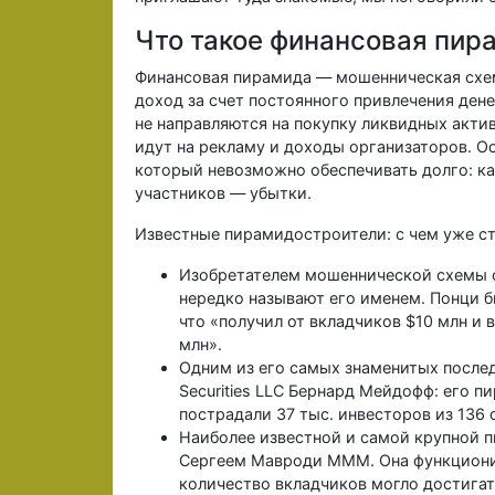
Что такое финансовая пир
Финансовая пирамида — мошенническая схем
доход за счет постоянного привлечения ден
не направляются на покупку ликвидных актив
идут на рекламу и доходы организаторов. О
который невозможно обеспечивать долго: как
участников — убытки.
Известные пирамидостроители: с чем уже с
Изобретателем мошеннической схемы с
нередко называют его именем. Понци б
что «получил от вкладчиков $10 млн и 
млн».
Одним из его самых знаменитых последо
Securities LLC Бернард Мейдофф: его п
пострадали 37 тыс. инвесторов из 136 
Наиболее известной и самой крупной п
Сергеем Мавроди МММ. Она функционир
количество вкладчиков могло достигать