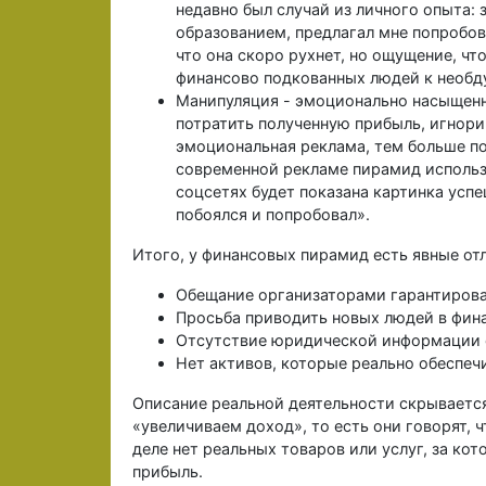
недавно был случай из личного опыта:
образованием, предлагал мне попробов
что она скоро рухнет, но ощущение, чт
финансово подкованных людей к необ
Манипуляция - эмоционально насыщенн
потратить полученную прибыль, игнори
эмоциональная реклама, тем больше по
современной рекламе пирамид использу
соцсетях будет показана картинка успе
побоялся и попробовал».
Итого, у финансовых пирамид есть явные от
Обещание организаторами гарантирова
Просьба приводить новых людей в фин
Отсутствие юридической информации 
Нет активов, которые реально обеспеч
Описание реальной деятельности скрываетс
«увеличиваем доход», то есть они говорят, ч
деле нет реальных товаров или услуг, за к
прибыль.