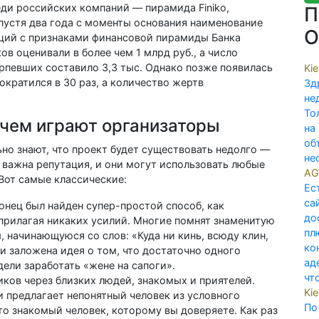
ди российских компаний — пирамида Finiko,
П
Спустя два года с моменты основания наименование
О
аций с признаками финансовой пирамиды Банка
в оценивали в более чем 1 млрд руб., а число
рпевших составило 3,3 тыс. Однако позже появилась
Ki
кратился в 30 раз, а количество жертв
Зд
не
То
чем играют организаторы
на
об
о знают, что проект будет существовать недолго —
не
 важна репутация, и они могут использовать любые
AG
Вот самые классические:
Ес
са
конец был найден супер-простой способ, как
до
прилагая никаких усилий. Многие помнят знаменитую
пл
 начинающуюся со слов: «Куда ни кинь, всюду клин,
ко
з и заложена идея о том, что достаточно одного
ад
дели заработать «жене на сапоги».
что
иков через близких людей, знакомых и приятелей.
Ki
и предлагает непонятный человек из условного
По
то знакомый человек, которому вы доверяете. Как раз