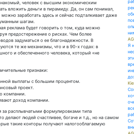
ра
 знакомый, человек с высшим экономическим
ре
ать вложить деньги в пирамиду. Да, он сам понимал,
об
о можно заработать здесь и сейчас подталкивает даже
по
думанным шагам.
оп
ая реклама будет говорить о том, куда можно
ним
руя предостережение о рисках. Чем более
AG
водов задуматься о ее благонадежности. В
Я 
ются те же механизмы, что и в 90-х годах: в
не
шного и обеспеченного человека, который «не
эт
вр
личительные признаки:
ин
до
нной выплаты с большим процентом.
Ki
ансовый проект.
Со
о компании.
хо
ивают доход компании.
оч
вс
я за расплывчатыми формулировками типа
ра
то делают людей счастливее, богаче и т.д., но на самом
Со
оторые такие конторы получают налогооблагаемую
вн
AG