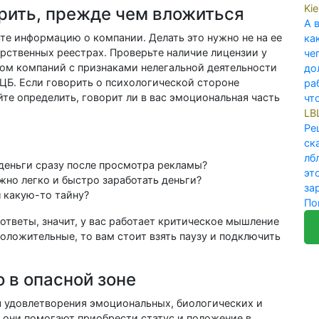
Ki
ерить, прежде чем вложиться
А 
те информацию о компании. Делать это нужно не на ее
ка
арственных реестрах. Проверьте наличие лицензии у
че
ком компаний с признаками нелегальной деятельности
до
ЦБ. Если говорить о психологической стороне
ра
йте определить, говорит ли в вас эмоциональная часть
что
LB
Ре
ск
лб
деньги сразу после просмотра рекламы?
эт
жно легко и быстро заработать деньги?
за
л какую-то тайну?
По
ответы, значит, у вас работает критическое мышление
оложительные, то вам стоит взять паузу и подключить
 в опасной зоне
я удовлетворения эмоциональных, биологических и
 они помогают приобрести статус и положение в