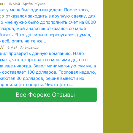
exo
16 Май Артём Жуков
вот у меня был один инцидент. После того,
к я отказался заходить в крупную сделку, для
го мне нужно было допополнить счёт на 8000
лларов, мой аналитик отказался со мной
ботать. Я тогда сильно перепугался, думал,
 всё, опять на те же...
LV
6 Май Александр
шил проверить данную компанию. Надо
азать, что я торговал со многими дц, но с
лв еще никогда. Завел минимальную сумму, а
о составляет 100 долларов. Торговал неделю,
работал 30 долларов, решил вывести их.
просили фото карты. Чисто фото....
Все Форекс Отзывы