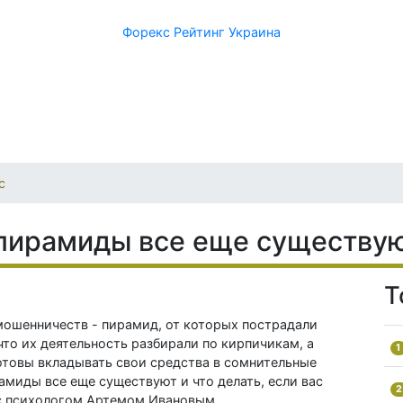
Форекс Рейтинг Украина
с
пирамиды все еще существу
Т
мошенничеств - пирамид, от которых пострадали
что их деятельность разбирали по кирпичикам, а
1
готовы вкладывать свои средства в сомнительные
амиды все еще существуют и что делать, если вас
2
с психологом Артемом Ивановым.