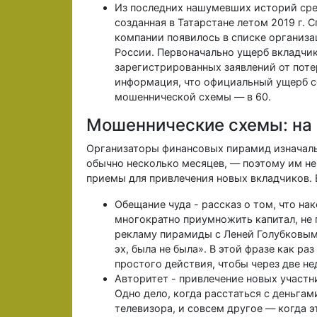
Из последних нашумевших историй сре
созданная в Татарстане летом 2019 г. 
компании появилось в списке организ
России. Первоначально ущерб вкладчико
зарегистрированных заявлений от поте
информация, что официальный ущерб со
мошеннической схемы — в 60.
Мошеннические схемы: на 
Организаторы финансовых пирамид изначальн
обычно несколько месяцев, — поэтому им не
приемы для привлечения новых вкладчиков. 
Обещание чуда - рассказ о том, что на
многократно приумножить капитал, не 
рекламу пирамиды с Леней Голубковым,
эх, была не была». В этой фразе как ра
простого действия, чтобы через две не
Авторитет - привлечение новых участн
Одно дело, когда расстаться с деньгам
телевизора, и совсем другое — когда э