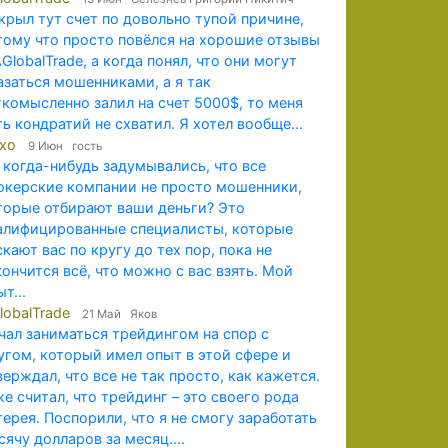
крыл тут счет по довольно тупой причине,
тому что просто повёлся на хорошие отзывы
AGlobalTrade, а когда понял, что они могут
азаться мошенниками, а я так
гкомысленно залил на счет 5000$, то меня
ть кондратий не схватил. Я хотел вообще...
exo
9 Июн гость
 когда-нибудь задумывались, что все
окерские компании не просто мошенники,
торые отбирают ваши деньги? Это
алифицированные специалисты, которые
скают вас по кругу до тех пор, пока не
кончится всё, что можно с вас взять. Мой
т...
lobalTrade
21 Май Яков
чал заниматься трейдингом на спор с
угом, который имел опыт в этой сфере и
верждал, что все не так просто, как кажется.
же считал, что трейдинг – это своего рода
терея. Поспорили, что я не смогу заработать
сячу долларов за месяц....