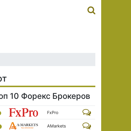
ют
оп 10 Форекс Брокеров
FxPro
AMarkets