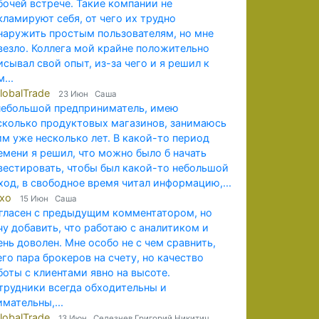
бочей встрече. Такие компании не
кламируют себя, от чего их трудно
наружить простым пользователям, но мне
везло. Коллега мой крайне положительно
исывал свой опыт, из-за чего и я решил к
...
lobalTrade
23 Июн Саша
небольшой предприниматель, имею
сколько продуктовых магазинов, занимаюсь
им уже несколько лет. В какой-то период
емени я решил, что можно было б начать
вестировать, чтобы был какой-то небольшой
ход, в свободное время читал информацию,...
exo
15 Июн Саша
гласен с предыдущим комментатором, но
чу добавить, что работаю с аналитиком и
ень доволен. Мне особо не с чем сравнить,
его пара брокеров на счету, но качество
боты с клиентами явно на высоте.
трудники всегда обходительны и
имательны,...
lobalTrade
13 Июн Селезнев Григорий Никитич