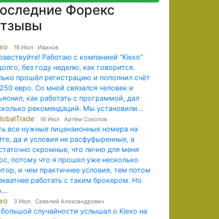
оследние Форекс
тзывы
exo
18 Июл Иванов
равствуйте! Работаю с компанией “Kiexo”
долго, без году неделю, как говорится.
лько прошёл регистрацию и пополнил счёт
 250 евро. Со мной связался человек и
ъяснил, как работать с программой, дал
сколько рекомендаций. Мы установили...
lobalTrade
16 Июл Артём Соколов
ть все нужные лицензионные номера на
йте, да и условия не расфуфыренные, а
статочно скромные, что лично для меня
юс, потому что я прошел уже несколько
нтор, и чем практичнее условия, тем потом
екватнее работать с таким брокером. Но
...
exo
3 Июл Савелий Александрович
 большой случайности услышал о Kiexo на