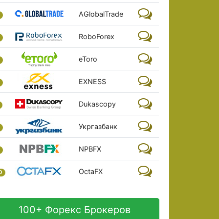
AGlobalTrade
RoboForex
eToro
EXNESS
Dukascopy
Укргазбанк
NPBFX
OctaFX
0
100+ Форекс Брокеров