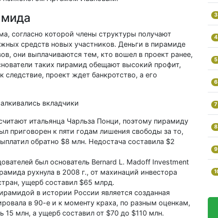
амида
3
а, согласно которой члены структуры получают
4
ежных средств новых участников. Деньги в пирамиде
ов, они выплачиваются тем, кто вошел в проект ранее,
5
снователи таких пирамид обещают высокий профит,
 следствие, проект ждет банкротство, а его
6
талкивались вкладчики
7
читают итальянца Чарльза Понци, поэтому пирамиду
8
ыл приговорен к пяти годам лишения свободы за то,
выплатил обратно $8 млн. Недостача составила $2
9
вателей был основатель Bernard L. Madoff Investment
ирамида рухнула в 2008 г., от махинаций инвестора
1
стран, ущерб составил $65 млрд.
ирамидой в истории России является созданная
овала в 90-е и к моменту краха, по разным оценкам,
 15 млн, а ущерб составил от $70 до $110 млн.