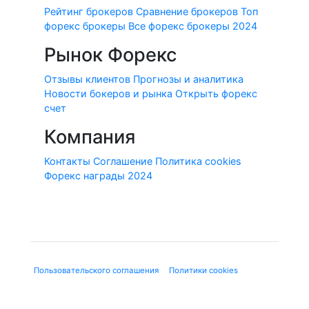
Рейтинг брокеров
Сравнение брокеров
Топ
форекс брокеры
Все форекс брокеры 2024
Рынок Форекс
Отзывы клиентов
Прогнозы и аналитика
Новости бокеров и рынка
Открыть форекс
счет
Компания
Контакты
Соглашение
Политика cookies
Форекс награды 2024
© 2010-2020 Forex-Ratings-Ukraine.com
Использование данного веб-сайта означает принятие
"
Пользовательского соглашения
", "
Политики cookies
" и
нижеследующей юридической информации.
Содержащаяся на сайте информация может касаться
финансовых услуг или финансовой деятельности форекс-