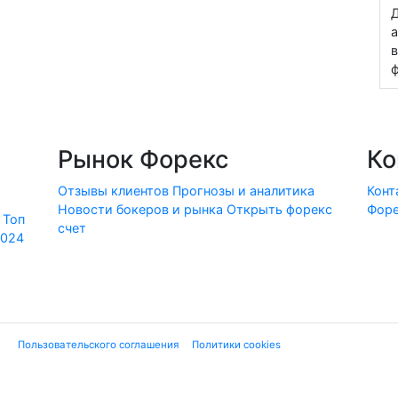
Д
а
в
ф
Рынок Форекс
Ко
Отзывы клиентов
Прогнозы и аналитика
Конт
Новости бокеров и рынка
Открыть форекс
Форе
Топ
счет
2024
ие "
Пользовательского соглашения
", "
Политики cookies
" и нижеследующей ю
 финансовых услуг или финансовой деятельности форекс-дилеров, не имеющи
екламе». Используя сайт, Вы подтверждаете, что не находитесь на террито
вые инструменты являются высокорискованными и могут привести к потере