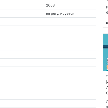
2003
И
ф
не регулируется
т
в
2
Л
ж