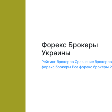
Форекс Брокеры
Украины
Рейтинг брокеров
Сравнение брокеров
форекс брокеры
Все форекс брокеры 
© 2010-2020 Forex-Ratings-Ukraine.com
Использование данного веб-сайта означает принят
Содержащаяся на сайте информация может касаться
Федеральным законом от 13.03.2006 г. №38-ФЗ «О р
Предлагаемые к заключению договоры или финансо