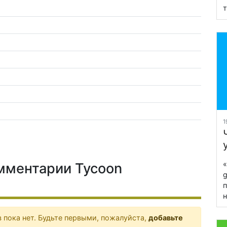
т
1
«
мментарии Tycoon
g
п
н
 пока нет. Будьте первыми, пожалуйста,
добавьте