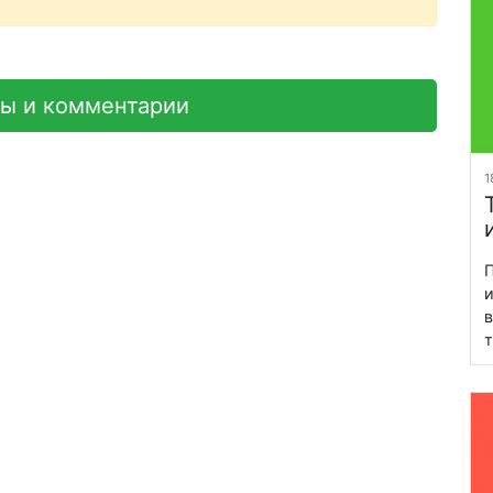
вы и комментарии
1
П
и
в
т