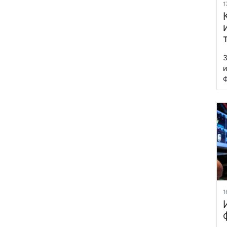
1
З
и
Ф
1