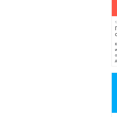
1
К
и
о
д