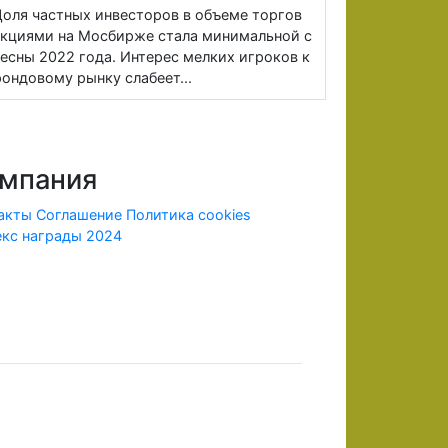
оля частных инвесторов в объеме торгов
кциями на Мосбирже стала минимальной с
есны 2022 года. Интерес мелких игроков к
ондовому рынку слабеет...
мпания
акты
Соглашение
Политика cookies
кс награды 2024
ридической информации.
х лицензию ЦБ и членства в СРО, в соответствии с
рии Российской Федерации.
 внесенных денежных средств в полном объеме. До