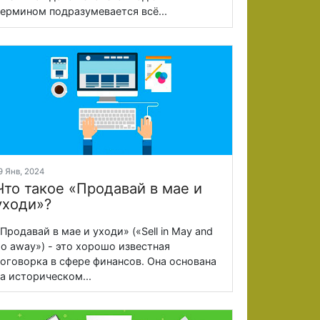
ермином подразумевается всё...
9 Янв, 2024
Что такое «Продавай в мае и
уходи»?
Продавай в мае и уходи» («Sell in May and
o away») - это хорошо известная
оговорка в сфере финансов. Она основана
а историческом...