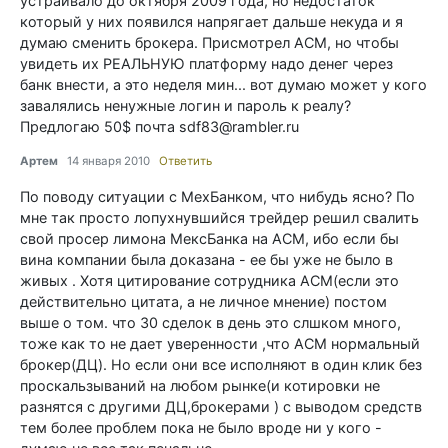
устраивало до октября 2009 года, но недостаток
который у них появился напрягает дальше некуда и я
думаю сменить брокера. Присмотрел ACM, но чтобы
увидеть их РЕАЛЬНУЮ платформу надо денег через
банк внести, а это неделя мин... вот думаю может у кого
завалялись ненужные логин и пароль к реалу?
Предлогаю 50$ почта sdf83@rambler.ru
Артем
14 января 2010
Ответить
По поводу ситуации с МехБанком, что нибудь ясно? По
мне так просто лопухнувшийся трейдер решил свалить
свой просер лимона МексБанка на ACM, ибо если бы
вина компании была доказана - ее бы уже не было в
живых . Хотя цитирование сотрудника АСМ(если это
действительно цитата, а не личное мнение) постом
выше о том. что 30 сделок в день это слшком много,
тоже как то не дает уверенности ,что АСМ нормальный
брокер(ДЦ). Но если они все исполняют в один клик без
проскальзываний на любом рынке(и котировки не
разнятся с другими ДЦ,брокерами ) с выводом средств
тем более проблем пока не было вроде ни у кого -