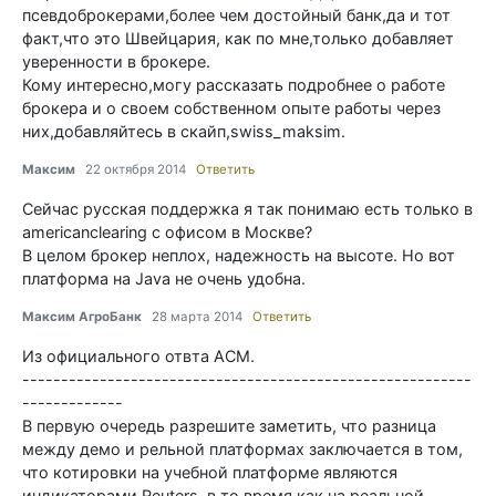
псевдоброкерами,более чем достойный банк,да и тот
факт,что это Швейцария, как по мне,только добавляет
уверенности в брокере.
Кому интересно,могу рассказать подробнее о работе
брокера и о своем собственном опыте работы через
них,добавляйтесь в скайп,swiss_maksim.
Максим
22 октября 2014
Ответить
Сейчас русская поддержка я так понимаю есть только в
americanclearing с офисом в Москве?
В целом брокер неплох, надежность на высоте. Но вот
платформа на Java не очень удобна.
Максим АгроБанк
28 марта 2014
Ответить
Из официального отвта АСМ.
----------------------------------------------------------
-------------
В первую очередь разрешите заметить, что разница
между демо и рельной платформах заключается в том,
что котировки на учебной платформе являются
индикаторами Reuters, в то время как на реальной