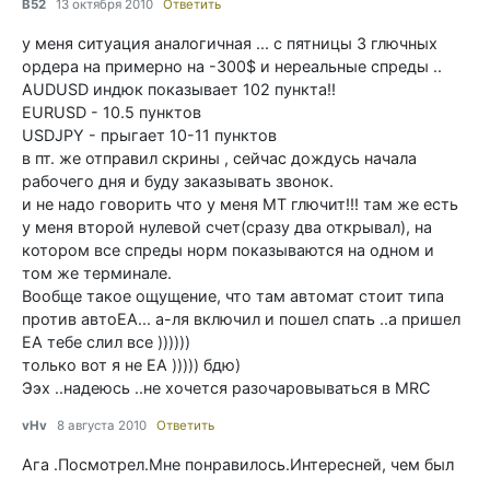
B52
13 октября 2010
Ответить
у меня ситуация аналогичная ... с пятницы 3 глючных
ордера на примерно на -300$ и нереальные спреды ..
AUDUSD индюк показывает 102 пункта!!
EURUSD - 10.5 пунктов
USDJPY - прыгает 10-11 пунктов
в пт. же отправил скрины , сейчас дождусь начала
рабочего дня и буду заказывать звонок.
и не надо говорить что у меня MT глючит!!! там же есть
у меня второй нулевой счет(сразу два открывал), на
котором все спреды норм показываются на одном и
том же терминале.
Вообще такое ощущение, что там автомат стоит типа
против автоEA... а-ля включил и пошел спать ..а пришел
EA тебе слил все ))))))
только вот я не EA ))))) бдю)
Ээх ..надеюсь ..не хочется разочаровываться в MRC
vHv
8 августа 2010
Ответить
Ага .Посмотрел.Мне понравилось.Интересней, чем был