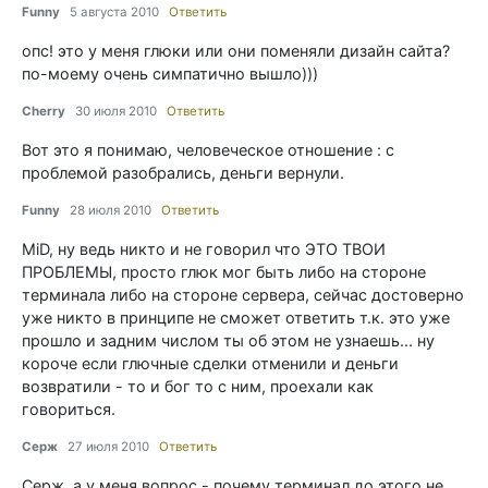
Funny
5 августа 2010
Ответить
опс! это у меня глюки или они поменяли дизайн сайта?
по-моему очень симпатично вышло)))
Cherry
30 июля 2010
Ответить
Вот это я понимаю, человеческое отношение : с
проблемой разобрались, деньги вернули.
Funny
28 июля 2010
Ответить
MiD, ну ведь никто и не говорил что ЭТО ТВОИ
ПРОБЛЕМЫ, просто глюк мог быть либо на стороне
терминала либо на стороне сервера, сейчас достоверно
уже никто в принципе не сможет ответить т.к. это уже
прошло и задним числом ты об этом не узнаешь... ну
короче если глючные сделки отменили и деньги
возвратили - то и бог то с ним, проехали как
говориться.
Серж
27 июля 2010
Ответить
Серж, а у меня вопрос - почему терминал до этого не