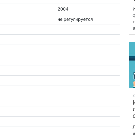
И
2004
ф
не регулируется
т
в
2
Л
ж