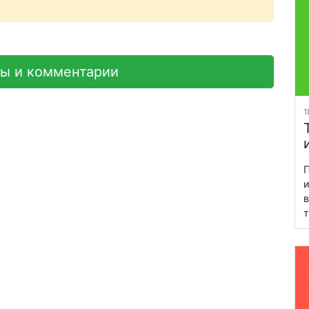
вы и комментарии
1
П
и
в
т