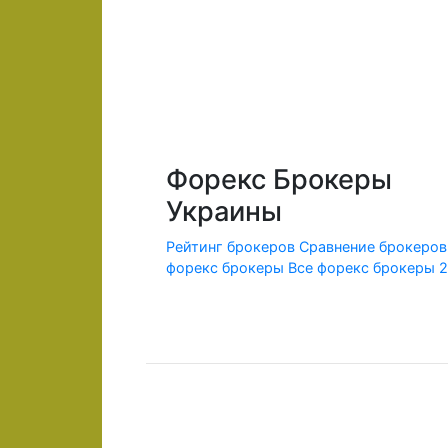
Форекс Брокеры
Украины
Рейтинг брокеров
Сравнение брокеров
форекс брокеры
Все форекс брокеры 
© 2010-2020 Forex-Ratings-Ukraine.com
Использование данного веб-сайта означает принят
Содержащаяся на сайте информация может касаться
Федеральным законом от 13.03.2006 г. №38-ФЗ «О р
Предлагаемые к заключению договоры или финансо