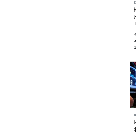
1
З
и
Ф
1