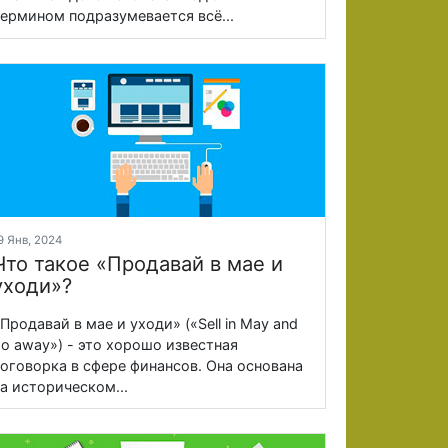
ермином подразумевается всё...
9 Янв, 2024
Что такое «Продавай в мае и
уходи»?
Продавай в мае и уходи» («Sell in May and
o away») - это хорошо известная
оговорка в сфере финансов. Она основана
а историческом...