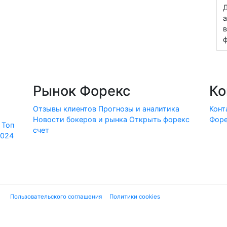
Д
а
в
ф
Рынок Форекс
Ко
Отзывы клиентов
Прогнозы и аналитика
Конт
Новости бокеров и рынка
Открыть форекс
Форе
Топ
счет
2024
ие "
Пользовательского соглашения
", "
Политики cookies
" и нижеследующей ю
 финансовых услуг или финансовой деятельности форекс-дилеров, не имеющи
екламе». Используя сайт, Вы подтверждаете, что не находитесь на террито
вые инструменты являются высокорискованными и могут привести к потере