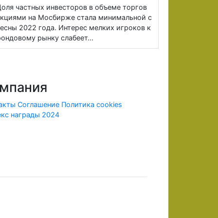
оля частных инвесторов в объеме торгов
кциями на Мосбирже стала минимальной с
есны 2022 года. Интерес мелких игроков к
ондовому рынку слабеет...
мпания
акты
Соглашение
Политика cookies
кс награды 2024
ридической информации.
х лицензию ЦБ и членства в СРО, в соответствии с
рии Российской Федерации.
 внесенных денежных средств в полном объеме. До