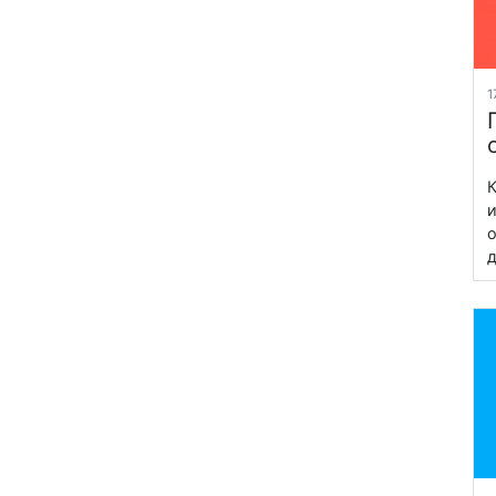
1
К
и
о
д