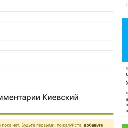
т
1
«
мментарии Киевский
g
п
н
 пока нет. Будьте первыми, пожалуйста,
добавьте