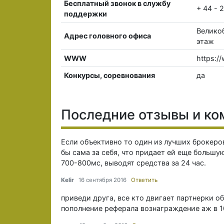
Бесплатный звонок в службу
+ 44 - 
поддержки
Великоб
Адрес головного офиса
этаж
WWW
https:/
Конкурсы, соревнования
да
Последние отзывы и к
Если объективно то один из лучших брокеров
бы сама за себя, что придает ей еще большу
700-800мс, выводят средства за 24 час.
Kelir
16 сентября 2016
Ответить
приведи друга, все кто двигает партнерки о
пополнение реферала вознаграждение аж в 10