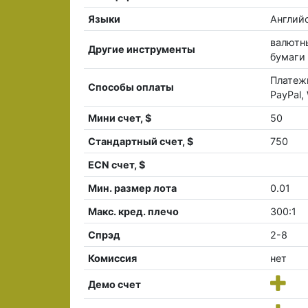
Языки
Англий
валютны
Другие инструменты
бумаги
Платеж
Способы оплаты
PayPal
Мини счет, $
50
Стандартный счет, $
750
ECN счет, $
Мин. размер лота
0.01
Макс. кред. плечо
300:1
Спрэд
2-8
Комиссия
нет
Демо счет