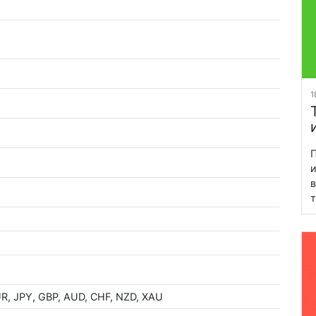
1
П
и
в
т
R, JPY, GBP, AUD, CHF, NZD, XAU