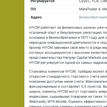
Регулируется
CySEC, FCA, CIM
ПО
MetaTrader 4, Me
Адрес
Великобритания,
HYCM работает на финансовых рынках уже не
огромный опыт и безупречную репутацию по в
основана в Великобритании в 1977 году для 
периодом операционной деятельности и под
брокер HYCM завоевал своё место в ряде в
которых ассоциируется с высоким качеств
представительства Henyep Capital Markets р
HYCM регулируется одной из самых надежн
Становясь клиентом HYCM, трейдер может в
открытия стандартного торгового счета нео
компании доступны мини счета. Максимально
фиксированным и составляет 0,5 пунктов. 
широк, клиенты HYCM могут торговать энер
индексами, сырьевыми товарами на таких то
Webtrader, MT4 Mobile. Оценить эффективно
навыки торговли клиенты компании могут на