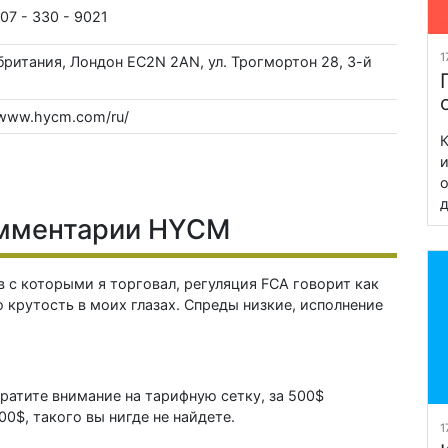
207 - 330 - 9021
1
ритания, Лондон EC2N 2AN, ул. Трогмортон 28, 3-й
/www.hycm.com/ru/
К
и
о
д
омментарии HYCM
 с которыми я торговал, регуляция FCA говорит как
ю крутость в моих глазах. Спреды низкие, исполнение
братите внимание на тарифную сетку, за 500$
0$, такого вы нигде не найдете.
1