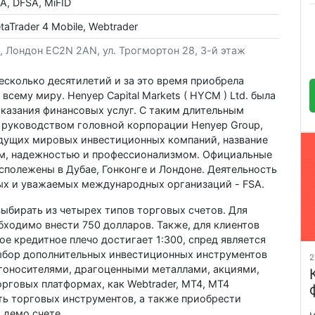
A, DFSA, MiFID
taTrader 4 Mobile, Webtrader
 Лондон EC2N 2AN, ул. Трогмортон 28, 3-й этаж
сколько десятилетий и за это время приобрела
сему миру. Henyep Capital Markets ( HYCM ) Ltd. была
оказания финансовых услуг. С таким длительным
 руководством головной корпорации Henyep Group,
едущих мировых инвестиционных компаний, название
ом, надежностью и профессионализмом. Официальные
асполежены в Дубае, Гонконге и Лондоне. Деятельность
ых и уважаемых международных организаций - FSA.
ыбирать из четырех типов торговых счетов. Для
бходимо внести 750 долларов. Также, для клиентов
е кредитное плечо достигает 1:300, спред является
Выбор дополнительных инвестиционных инструментов
2
гоносителями, драгоценными металлами, акциями,
рговых платформах, как Webtrader, МТ4, MT4
сть торговых инструментов, а также приобрести
 демо счете.