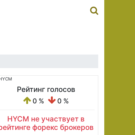
Рейтинг голосов
0 %
0 %
HYCM не участвует в
рейтинге форекс брокеров