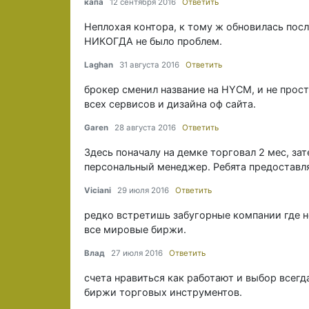
капа
12 сентября 2016
Ответить
Неплохая контора, к тому ж обновилась пос
НИКОГДА не было проблем.
Laghan
31 августа 2016
Ответить
брокер сменил название на HYCM, и не прост
всех сервисов и дизайна оф сайта.
Garen
28 августа 2016
Ответить
Здесь поначалу на демке торговал 2 мес, зат
персональный менеджер. Ребята предоставля
Viciani
29 июля 2016
Ответить
редко встретишь забугорные компании где н
все мировые биржи.
Влад
27 июля 2016
Ответить
счета нравиться как работают и выбор всег
биржи торговых инструментов.