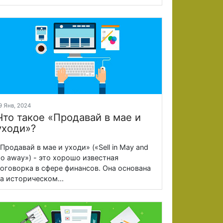
9 Янв, 2024
Что такое «Продавай в мае и
уходи»?
Продавай в мае и уходи» («Sell in May and
o away») - это хорошо известная
оговорка в сфере финансов. Она основана
а историческом...