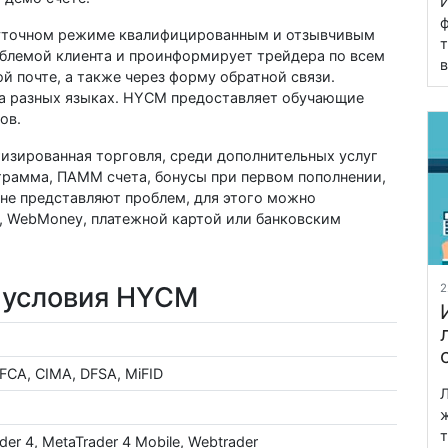
И
ф
уточном режиме квалифицированным и отзывчивым
т
облемой клиента и проинформирует трейдера по всем
в
ой почте, а также через форму обратной связи.
на разных языках. HYCM предоставляет обучающие
ов.
изированная торговля, среди дополнительных услуг
грамма, ПАММ счета, бонусы при первом пополнении,
не представляют проблем, для этого можно
al, WebMoney, платежной картой или банковским
 условия HYCM
2
FCA, CIMA, DFSA, MiFID
Л
ж
т
der 4, MetaTrader 4 Mobile, Webtrader