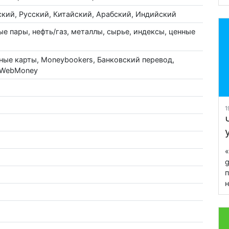
ский, Русский, Китайский, Арабский, Индийский
е пары, нефть/газ, металлы, сырье, индексы, ценные
ные карты, Moneybookers, Банковский перевод,
, WebMoney
1
«
g
п
н