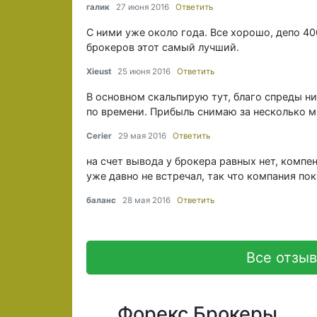
галик
27 июня 2016
Ответить
C ними уже около года. Все хорошо, депо 40
брокеров этот самый лучший.
Xieust
25 июня 2016
Ответить
В основном скальпирую тут, благо спреды ни
по времени. Прибыль снимаю за несколько м
Cerier
29 мая 2016
Ответить
на счет вывода у брокера равных нет, компе
уже давно не встречал, так что компания по
баланс
28 мая 2016
Ответить
Все отзы
Форекс Брокеры