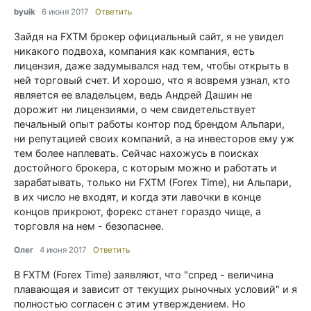
byuik
6 июня 2017
Ответить
Зайдя на FXTM брокер официальный сайт, я не увидел
никакого подвоха, компания как компания, есть
лицензия, даже задумывался над тем, чтобы открыть в
ней торговый счет. И хорошо, что я вовремя узнал, кто
является ее владельцем, ведь Андрей Дашин не
дорожит ни лицензиями, о чем свидетельствует
печальный опыт работы контор под брендом Альпари,
ни репутацией своих компаний, а на инвесторов ему уж
тем более наплевать. Сейчас нахожусь в поисках
достойного брокера, с которым можно и работать и
зарабатывать, только ни FXTM (Forex Time), ни Альпари,
в их число не входят, и когда эти лавочки в конце
концов прикроют, форекс станет гораздо чище, а
торговля на нем - безопаснее.
Олег
4 июня 2017
Ответить
В FXTM (Forex Time) заявляют, что "спред - величина
плавающая и зависит от текущих рыночных условий" и я
полностью согласен с этим утверждением. Но