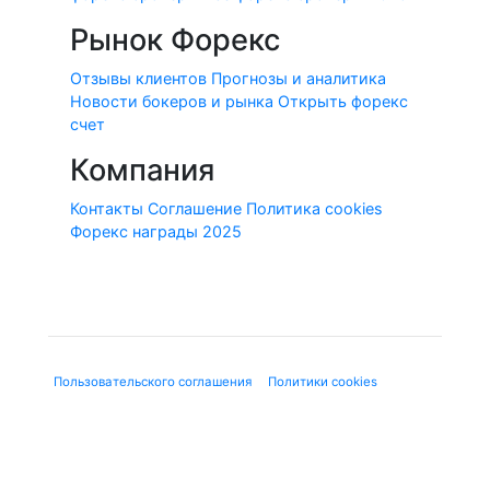
Рынок Форекс
Отзывы клиентов
Прогнозы и аналитика
Новости бокеров и рынка
Открыть форекс
счет
Компания
Контакты
Соглашение
Политика cookies
Форекс награды 2025
© 2010-2020 Forex-Ratings-Ukraine.com
Использование данного веб-сайта означает принятие
"
Пользовательского соглашения
", "
Политики cookies
" и
нижеследующей юридической информации.
Содержащаяся на сайте информация может касаться
финансовых услуг или финансовой деятельности форекс-
дилеров, не имеющих лицензию ЦБ и членства в СРО, в
соответствии с Федеральным законом от 13.03.2006 г. №38-