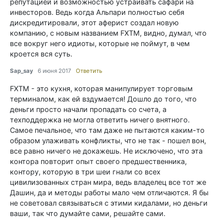
репутацией и возможностью устраивать сафари на
инвесторов. Ведь когда Альпари полностью себя
дискредитировали, этот аферист создал новую
компанию, с новым названием FXTM, видно, думал, что
все вокруг него идиоты, которые не поймут, в чем
кроется вся суть.
Sap_say
6 июня 2017
Ответить
FXTM - это кухня, которая манипулирует торговым
терминалом, как ей вздумается! Дошло до того, что
деньги просто начали пропадать со счета, а
техподдержка не могла ответить ничего внятного.
Самое печальное, что там даже не пытаются каким-то
образом улаживать конфликты, что не так - пошел вон,
все равно ничего не докажешь. Не исключено, что эта
контора повторит опыт своего предшественника,
контору, которую в три шеи гнали со всех
цивилизованных стран мира, ведь владелец все тот же
Дашин, да и методы работы мало чем отличаются. Я бы
не советовал связываться с этими кидалами, но деньги
ваши, так что думайте сами, решайте сами.