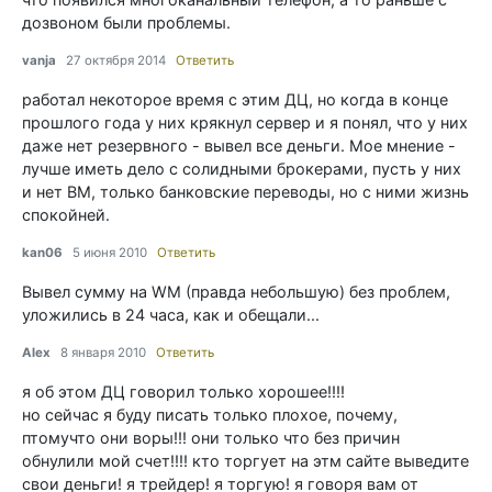
дозвоном были проблемы.
vanja
27 октября 2014
Ответить
работал некоторое время с этим ДЦ, но когда в конце
прошлого года у них крякнул сервер и я понял, что у них
даже нет резервного - вывел все деньги. Мое мнение -
лучше иметь дело с солидными брокерами, пусть у них
и нет ВМ, только банковские переводы, но с ними жизнь
спокойней.
kan06
5 июня 2010
Ответить
Вывел сумму на WM (правда небольшую) без проблем,
уложились в 24 часа, как и обещали...
Alex
8 января 2010
Ответить
я об этом ДЦ говорил только хорошее!!!!
но сейчас я буду писать только плохое, почему,
птомучто они воры!!! они только что без причин
обнулили мой счет!!!! кто торгует на этм сайте выведите
свои деньги! я трейдер! я торгую! я говоря вам от