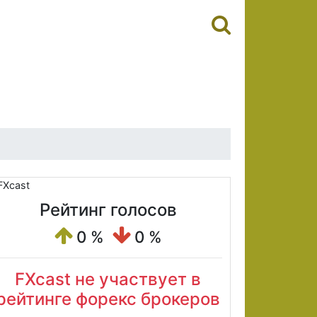
Рейтинг голосов
0 %
0 %
FXcast не участвует в
рейтинге форекс брокеров