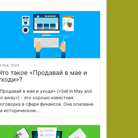
9 Янв, 2024
Что такое «Продавай в мае и
уходи»?
Продавай в мае и уходи» («Sell in May and
o away») - это хорошо известная
оговорка в сфере финансов. Она основана
а историческом...