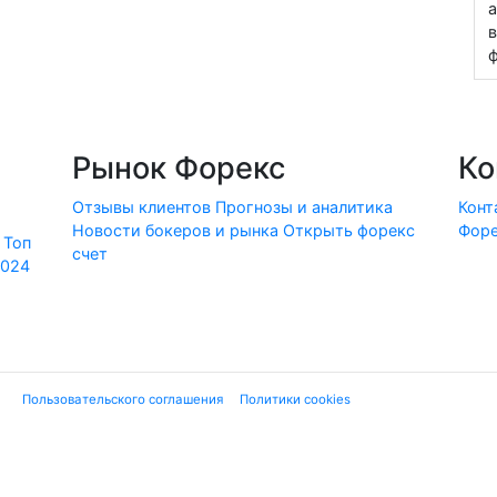
а
в
ф
Рынок Форекс
Ко
Отзывы клиентов
Прогнозы и аналитика
Конт
Новости бокеров и рынка
Открыть форекс
Форе
Топ
счет
2024
ие "
Пользовательского соглашения
", "
Политики cookies
" и нижеследующей ю
 финансовых услуг или финансовой деятельности форекс-дилеров, не имеющи
екламе». Используя сайт, Вы подтверждаете, что не находитесь на террито
вые инструменты являются высокорискованными и могут привести к потере
, с которыми они связаны. Вся представленная на сайте Forex-Ratings-Ukra
заниями к инвестированию. Forex-Ratings-Ukraine.com не несет ответственн