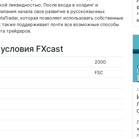
И
ой ликвидностью. После входа в холдинг и
ф
мпания начала свое развитие в русскоязычных
т
taTrader, которая позволяет использовать собственные
в
st также поддерживает почти все возможные способы
рта трейдеров.
условия FXcast
2000
FSC
2
Л
ж
т