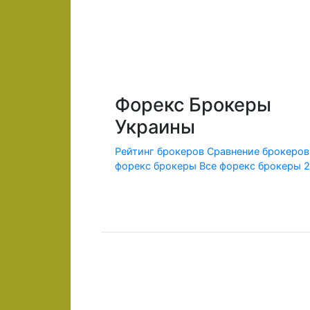
Форекс Брокеры
Украины
Рейтинг брокеров
Сравнение брокеров
форекс брокеры
Все форекс брокеры 
© 2010-2020 Forex-Ratings-Ukraine.com
Использование данного веб-сайта означает принят
Содержащаяся на сайте информация может касаться
Федеральным законом от 13.03.2006 г. №38-ФЗ «О р
Предлагаемые к заключению договоры или финансо
совершения сделок следует ознакомиться с рисками
информационный характер и не является прямым ука