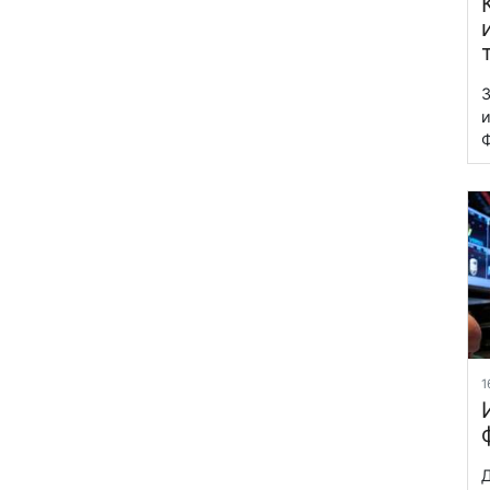
З
и
Ф
1
Д