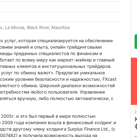
 La Mivoie, Black River, Mauritius
х услуг, которая специализируется на обеспечении
овнем знаний и опыта, онлайн трейдинговыми
манды преданных специалистов по финансам и
ботает по всему миру как маркет-мэйкер и главный
ативных клиентов и институциональных трейдеров.
е услуг по обмену валют». Предлагая уникальное
соким уровнем безопасности и надежностью, FXcast
 валютного обмена. Широкий диапазон возможностей
потребностям любого пользователя. Управление
яться вручную, либо полностью автоматически, с
2
 2005г. и это был первый в мире полностью
 2009 года компания вошла в финансовый холдинг и
ств другому члену холдинга Surplus Finance Ltd., (с
109007482) и получила возможность выхода на