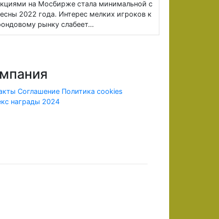
кциями на Мосбирже стала минимальной с
есны 2022 года. Интерес мелких игроков к
ондовому рынку слабеет...
мпания
акты
Соглашение
Политика cookies
кс награды 2024
ридической информации.
х лицензию ЦБ и членства в СРО, в соответствии с
рии Российской Федерации.
 внесенных денежных средств в полном объеме. До
ine.com информация, носит исключительно
ости за возможные потери, в т.ч. неограниченную