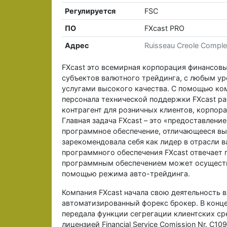
Регулируется
FSC
ПО
FXcast PRO
Адрес
Ruisseau Creole Complex,
FXcast это всемирная корпорация финансовы
субъектов валютного трейдинга, с любым ур
услугами высокого качества. С помощью ко
персонала технической поддержки FXcast ра
контрагент для розничных клиентов, корпор
Главная задача FXcast – это «предоставлени
программное обеспечение, отличающееся вы
зарекомендовала себя как лидер в отрасли
программного обеспечения FXcast отвечает 
программным обеспечением может осуществл
помощью режима авто-трейдинга.
Компания FXcast начала свою деятельность в
автоматизированный форекс брокер. В конце
передала функции сегрегации клиентских сред
лицензией Financial Service Comission Nr. C