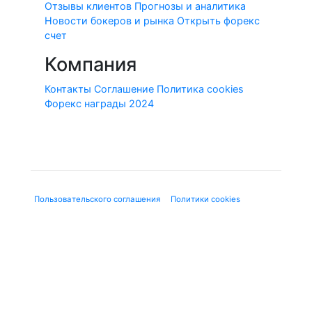
Отзывы клиентов
Прогнозы и аналитика
Новости бокеров и рынка
Открыть форекс
счет
Компания
Контакты
Соглашение
Политика cookies
Форекс награды 2024
© 2010-2020 Forex-Ratings-Ukraine.com
Использование данного веб-сайта означает принятие
"
Пользовательского соглашения
", "
Политики cookies
" и
нижеследующей юридической информации.
Содержащаяся на сайте информация может касаться
финансовых услуг или финансовой деятельности форекс-
дилеров, не имеющих лицензию ЦБ и членства в СРО, в
соответствии с Федеральным законом от 13.03.2006 г. №38-
ФЗ «О рекламе». Используя сайт, Вы подтверждаете, что не
находитесь на территории Российской Федерации.
Предлагаемые к заключению договоры или финансовые
инструменты являются высокорискованными и могут