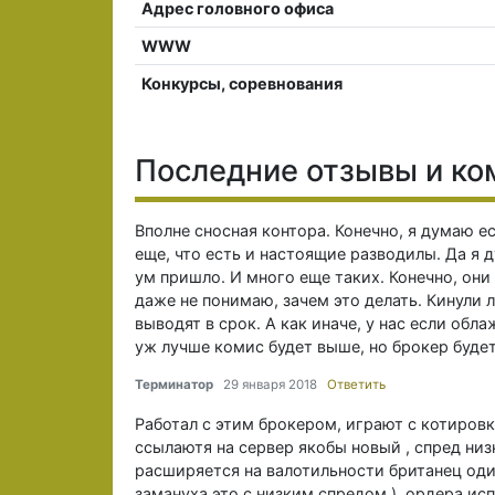
Адрес головного офиса
WWW
Конкурсы, соревнования
Последние отзывы и к
Вполне сносная контора. Конечно, я думаю е
еще, что есть и настоящие разводилы. Да я 
ум пришло. И много еще таких. Конечно, они
даже не понимаю, зачем это делать. Кинули л
выводят в срок. А как иначе, у нас если обла
уж лучше комис будет выше, но брокер будет
Терминатор
29 января 2018
Ответить
Работал с этим брокером, играют с котировк
ссылаютя на сервер якобы новый , спред ни
расширяется на валотильности британец один
замануха это с низким спредом ), ордера и