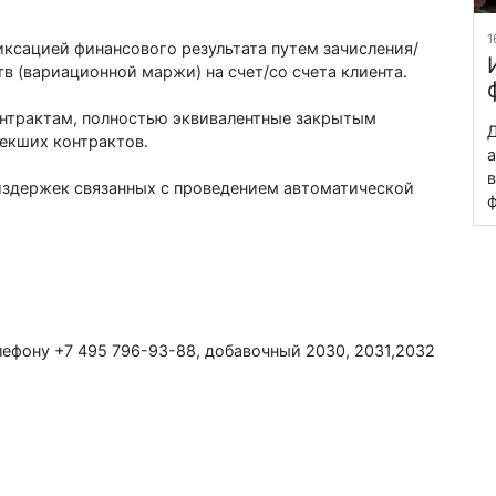
1
ксацией финансового результата путем зачисления/
 (вариационной маржи) на счет/со счета клиента.
онтрактам, полностью эквивалентные закрытым
Д
текших контрактов.
а
в
 издержек связанных с проведением автоматической
ф
ефону +7 495 796-93-88, добавочный 2030, 2031,2032