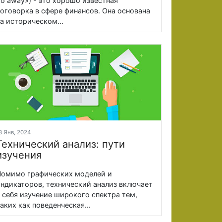
o away») - это хорошо известная
оговорка в сфере финансов. Она основана
а историческом...
8 Янв, 2024
Технический анализ: пути
изучения
омимо графических моделей и
ндикаторов, технический анализ включает
 себя изучение широкого спектра тем,
аких как поведенческая...