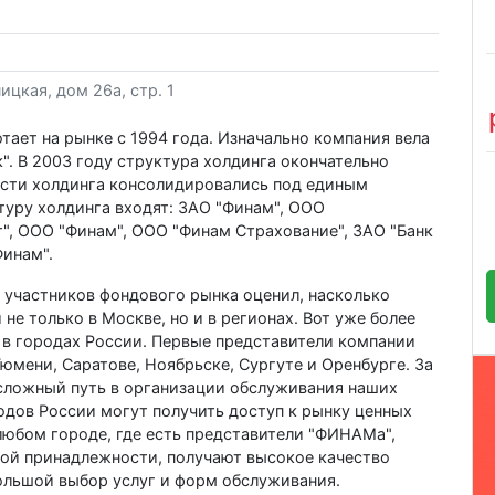
ицкая, дом 26а, стр. 1
ает на рынке с 1994 года. Изначально компания вела
". В 2003 году структура холдинга окончательно
ости холдинга консолидировались под единым
туру холдинга входят: ЗАО "Финам", ООО
, ООО "Финам", ООО "Финам Страхование", ЗАО "Банк
Финам".
 участников фондового рынка оценил, насколько
не только в Москве, но и в регионах. Вот уже более
 в городах России. Первые представители компании
Тюмени, Саратове, Ноябрьске, Сургуте и Оренбурге. За
сложный путь в организации обслуживания наших
родов России могут получить доступ к рынку ценных
 любом городе, где есть представители "ФИНАМа",
ной принадлежности, получают высокое качество
ольшой выбор услуг и форм обслуживания.