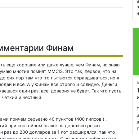
g
п
н
омментарии Финам
сть еще хорошие или даже лучше, чем Финам, но знаю
думаю многие помнят MMCIS. Это так, первое, что на
 до сих пор там что-то пытаются оправдываться, но я
1
юдей и все. А у Финам все строго и солидно. Деньги
жаешься один раз, все, доверия не будет. Так что пусть
 четкий и честный.
П
и
ами причем серьезно 40 пунктов (400 пипсов ) ,
в
зкий при спокойном рынке но довольно резко
т
 раз до 200 долларов за 1 лот расширялся, так что
сполняются довольно долго. С выводом проблем нету