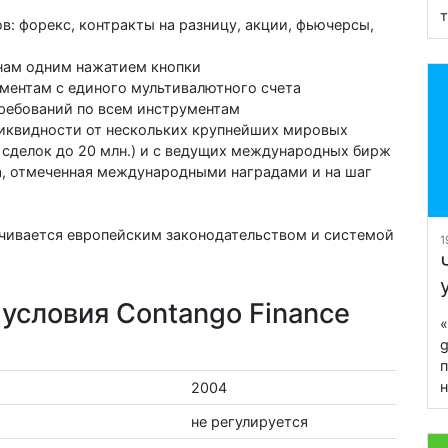
т
: форекс, контракты на разницу, акции, фьючерсы,
нам одним нажатием кнопки
ментам с единого мультивалютного счета
ребований по всем инструментам
ликвидности от нескольких крупнейших мировых
 сделок до 20 млн.) и с ведущих международных бирж
, отмеченная международными наградами и на шаг
ечивается европейским законодательством и системой
1
условия Contango Finance
«
g
п
н
2004
не регулируется