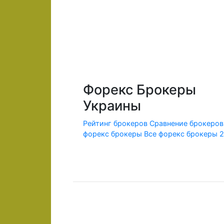
Форекс Брокеры
Украины
Рейтинг брокеров
Сравнение брокеров
форекс брокеры
Все форекс брокеры 
© 2010-2020 Forex-Ratings-Ukraine.com
Использование данного веб-сайта означает принят
Содержащаяся на сайте информация может касаться
Федеральным законом от 13.03.2006 г. №38-ФЗ «О р
Предлагаемые к заключению договоры или финансо