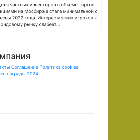
оля частных инвесторов в объеме торгов
кциями на Мосбирже стала минимальной с
есны 2022 года. Интерес мелких игроков к
ондовому рынку слабеет...
мпания
акты
Соглашение
Политика cookies
кс награды 2024
ридической информации.
х лицензию ЦБ и членства в СРО, в соответствии с
рии Российской Федерации.
 внесенных денежных средств в полном объеме. До