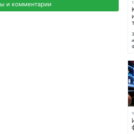
1
вы и комментарии
З
и
Ф
1