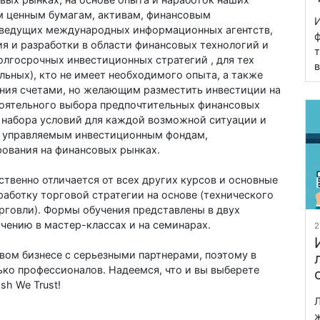
ым ценным бумагам, активам, финансовым
И
 ведущих международных информационных агентств,
ф
ия и разработки в области финансовых технологий и
т
олгосрочных инвестиционных стратегий , для тех
в
льных), кто не имеет необходимого опыта, а также
ния счетами, но желающим разместить инвестиции на
оятельного выбора предпочтительных финансовых
 набора условий для каждой возможной ситуации и
о управляемым инвестиционным фондам,
ования на финансовых рынках.
ственно отличается от всех других курсов и основные
работку торговой стратегии на основе (технического
рговли). Формы обучения представлены в двух
учению в мастер-классах и на семинарах.
2
вом бизнесе с серьезными партнерами, поэтому в
ко профессионалов. Надеемся, что и вы выберете
sh We Trust!
Л
ж