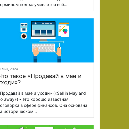
ермином подразумевается всё...
9 Янв, 2024
Что такое «Продавай в мае и
уходи»?
Продавай в мае и уходи» («Sell in May and
o away») - это хорошо известная
оговорка в сфере финансов. Она основана
а историческом...