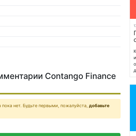
1
К
и
о
д
мментарии Contango Finance
 пока нет. Будьте первыми, пожалуйста,
добавьте