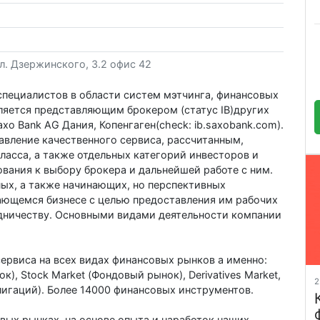
л. Дзержинского, 3.2 офис 42
 специалистов в области систем мэтчинга, финансовых
вляется представляющим брокером (статус IB)других
axo Bank AG Дания, Копенгаген(check: ib.saxobank.com).
вление качественного сервиса, рассчитанным,
ласса, а также отдельных категорий инвесторов и
ования к выбору брокера и дальнейшей работе с ним.
ых, а также начинающих, но перспективных
ающемся бизнесе с целью предоставления им рабочих
дничеству. Основными видами деятельности компании
ервиса на всех видах финансовых рынков а именно:
, Stock Market (Фондовый рынок), Derivatives Market,
2
лигаций). Более 14000 финансовых инструментов.
вых рынках, на основе опыта и наработок наших