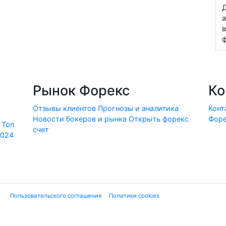
Д
а
в
ф
Рынок Форекс
Ко
Отзывы клиентов
Прогнозы и аналитика
Конт
Новости бокеров и рынка
Открыть форекс
Форе
Топ
счет
2024
ие "
Пользовательского соглашения
", "
Политики cookies
" и нижеследующей ю
 финансовых услуг или финансовой деятельности форекс-дилеров, не имеющи
екламе». Используя сайт, Вы подтверждаете, что не находитесь на террито
вые инструменты являются высокорискованными и могут привести к потере