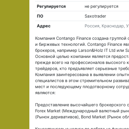
Регулируется
не регулируется
ПО
Saxotrader
Адрес
Россия, Краснодар, У
Компания Сontango Finance создана группой
и биржевых технологий. Contango Finance я
брокеров, например Larson&Holz IT Ltd или S
Основной целью компании является предоста
прежде всего на профессионалов высокого к
трейдеров, кто предъявляет серьезные треб
Компания заинтересована в выявлении опытн
специалистов в этом стремительном развив
мест и последующему плодотворному сотру
являются:
Предоставление высочайшего брокерского с
Forex Market (Международный валютный рынок)
(Рынок деривативов), Bond Market (Рынок об
Консалтинговые услуги по работе на финансо