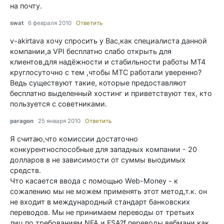
на почту.
swat
6 февраля 2010
Ответить
v-akirtava хочу спросить у Вас,как специалиста данной
компании,а VPI бесплатно слабо открыть для
клиентов,для надёжности и стабильности работы МТ4
круглосуточно с тем ,чтобы МТС работали уверенно?
Ведь существуют такие, которые предоставляют
бесплатно выделенный хостинг и приветствуют тех, кто
пользуется с советниками.
paragon
25 января 2010
Ответить
Я считаю,что комиссии достаточно
конкурентноспособные для западных компании - 20
долларов в не зависимости от суммы выодимых
средств.
Что касается ввода с помощью Web-Money - к
сожалению мы не можем применять этот метод,т.к. он
не входит в международный стандарт банковских
переводов. Мы не принимаем переводы от третьих
лиц,по требованиям NFA и FSA?f переводы вебмани как