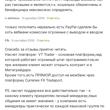
раз таковыми и являются,т.к. кошельки обезличчены и
бенефициара невозможно определить.
v-akirtava
14 декабря 2009
Ответить
только пополнить нереально есть PayPal сделали бы
хоть вебмани комиссии огромные с выводом и вводом
Ffh
9 сентября 2009
Ответить
Спасибо за отзывы,приятно читать.
Насчет платформ- VT Trader - основная платформа,над
которой работает огромный штат программистов,но
при желании клиент может открыть контракт и в
Метатрейдере.
Кроме того,есть ПРЯМОЙ доступ на межбанк чрез
платформу Currenex FX Tradeport.
PS. насчет поддержки все действительно так - к
кажому клиенту прикреплен личный менеджер,язык
общения не имеет значения - у компании есть
менеджеры практически по каждой языковой группе по