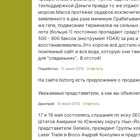
техподдержкой.Деньги правда то же отдают 
морозе.Масса протяжек ордеров исключитель
заявленного в два раза минимум.Срабатывани
же гепа, подвисание терминалов на сильных
лоте (больше 1) постоянно пропадают средст
500 - 800 баксов (инструмент FDAX) за раз и
восстанавливались.Это короче всё достало 
помпезный сайт и вся вода, которую они там
для "сладеньких".. В отстой!
Поработал
17 июня 2010
Ответить
На сайте biztorg есть предложение о продаже
Уважаемые представители, а как вы объясни
Дмитрий
10 июня 2010
Ответить
17 и 18 мая состоялись слушания по иску SE
Штатов Америки по Южному округу Нью-Йорк
представители Genesis, президент Группы к
Laser Trade в Broco Андрей Кокоулин и предс