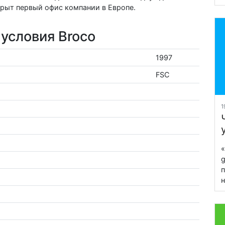
крыт первый офис компании в Европе.
условия Broco
1997
FSC
1
«
g
п
н