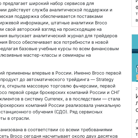
И
 предлагает широкий набор сервисов для
ф
нии действует служба аналитической поддержки и
т
ческая поддержка обеспечивается поставками
в
иржевой информации, штатные аналитики Broco
и свой авторский взгляд на происходящее на
ния выпускает аналитический журнал для трейдеров
ния Broco обеспечивает все потребности в новой
редлагая базовые учебные курсы по всем финансовым
склюзивные мастер-классы и семинары на
гий применены впервые в Pоссии. Именно Broco первой
продукт до автоматического трейдинга — Strategy
нга, открыла массовую торговлю фьчерсами, первой
2
ocо первой среди брокерских компаний России и СНГ
лиентов в систему Currenex, а в последствии — стала
брокерских компаний России реализовала уникальную
станционного обучения (СДО). Ряд сервисных
ты в отрасли.
Л
ж
анизована в соответствии со всеми требованиями
т
сеть Broco сегодня насчитывает около двух десятков