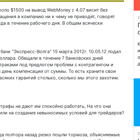
коло $1500 на вывод WebMoney с 4.07 висит без
щения в компанию ни к чему не приводят, говорят
1
ода в течение рабочего дня. В общем всячески
К
и
банк "Экспресс-Волга" 15 марта 2012г. 10.05.12 подал
о
доллара. Обещали в течение 7 банковских дней
д
втраками под предлогом проблем с контрагентом и
 день компенсации от суммы. То есть храните свои
всяких гарантий столько, сколько мы этого захотим.
штрафы не дают им спокойно работать, На что они
 или на создание невыносимых условий для трейдеров?
1
ода полтора назад резко пошли тормоза, объясняемые