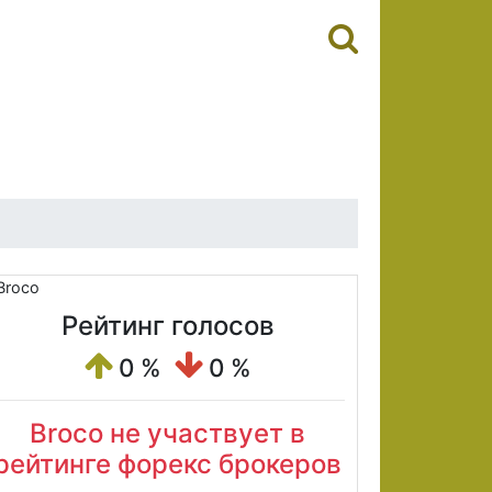
Рейтинг голосов
0 %
0 %
Broco не участвует в
рейтинге форекс брокеров