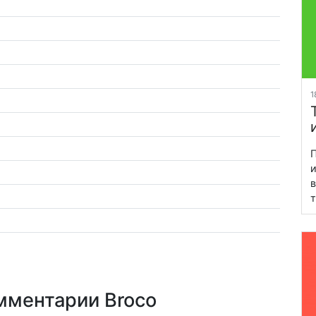
1
П
и
в
т
мментарии Broco