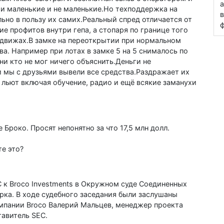
а
и маленькие и не маленькие.Но техподдержка на
в
но в пользу их самих.Реальный спред отличается от
ф
е профитов внутри гепа, а стопаря по границе того
 движах.В замке на переоткрытии при нормальном
ва. Например при лотах в замке 5 на 5 снималось по
 ни кто не мог ничего объяснить.Деньги не
и мы с друзьями вывели все средства.Раздражает их
 льют включая обучение, радио и ещё всякие заманухи
 Броко. Просят непонятно за что 17,5 млн долл.
те это?
C к Broco Investments в Окружном суде Соединенных
а. В ходе судебного заседания были заслушаны
омпании Broco Валерий Мальцев, менеджер проекта
тавитель SEC.