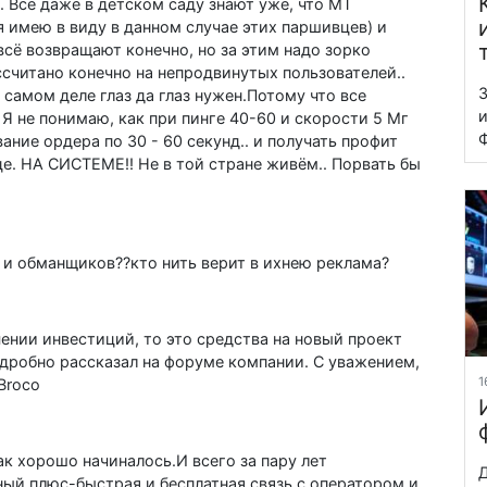
 Все даже в детском саду знают уже, что МТ
я имею в виду в данном случае этих паршивцев) и
всё возвращают конечно, но за этим надо зорко
ассчитано конечно на непродвинутых пользователей..
З
 самом деле глаз да глаз нужен.Потому что все
и
 Я не понимаю, как при пинге 40-60 и скорости 5 Мг
Ф
ние ордера по 30 - 60 секунд.. и получать профит
це. НА СИСТЕМЕ!! Не в той стране живём.. Порвать бы
в и обманщиков??кто нить верит в ихнею реклама?
ении инвестиций, то это средства на новый проект
дробно рассказал на форуме компании. С уважением,
1
Broco
ак хорошо начиналось.И всего за пару лет
Д
ный плюс-быстрая и бесплатная связь с оператором и