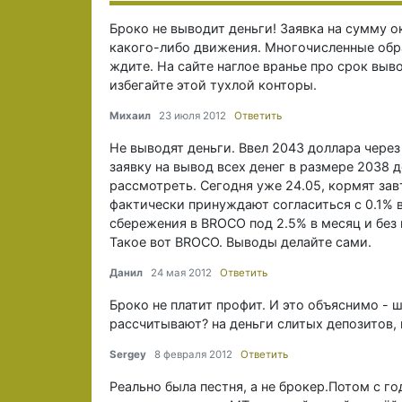
Броко не выводит деньги! Заявка на сумму о
какого-либо движения. Многочисленные обра
ждите. На сайте наглое вранье про срок выв
избегайте этой тухлой конторы.
Михаил
23 июля 2012
Ответить
Не выводят деньги. Ввел 2043 доллара через 
заявку на вывод всех денег в размере 2038 
рассмотреть. Сегодня уже 24.05, кормят за
фактически принуждают согласиться с 0.1% в
сбережения в BROCO под 2.5% в месяц и без 
Такое вот BROCO. Выводы делайте сами.
Данил
24 мая 2012
Ответить
Броко не платит профит. И это объяснимо - 
рассчитывают? на деньги слитых депозитов,
Sergey
8 февраля 2012
Ответить
Реально была пестня, а не брокер.Потом с г