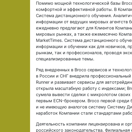
Помимо мощной технологической базы Broco
комфортной и эффективной работы. В Компа
Система дистанционного обучения. Аналити
информации от ведущих мировых агентств б
ежедневно предлагают для Клиентов Компани
мировых рынках, а также ежемесячно Компа
MarketTimes. Система дистанционного обуче
информации и обучении как для новичков, п
рынкам, так и профессионалов, проводя эк
специализированные темы.
Ряд внедренных в Broco сервисов и техноло
в России и СНГ внедрила профессиональный 
Runner и развивает сервисы для автотрейди
открыла масштабную работу с индексами; Br
сумела вывести сделки с микролотом своих к
первым ECN-брокером. Broco первой среди 
и не имеющую аналогов систему Систему Ди
наработок Компании стали стандартами рабо
Деятельность компании лицензирована и орг
российского законодательства. Филиальная 