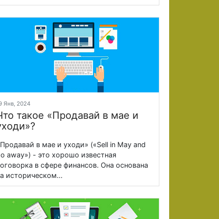
9 Янв, 2024
Что такое «Продавай в мае и
уходи»?
Продавай в мае и уходи» («Sell in May and
o away») - это хорошо известная
оговорка в сфере финансов. Она основана
а историческом...