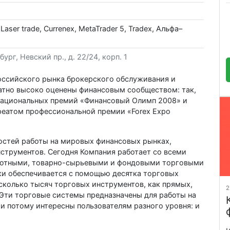
 Laser trade, Currenex, MetaTrader 5, Tradex, Альфа–
ург, Невский пр., д. 22/24, корп. 1
российского рынка брокерского обслуживания и
атно высоко оценены финансовым сообществом: так,
 национальных премий «Финансовый Олимп 2008» и
реатом профессиональной премии «Forex Expo
остей работы на мировых финансовых рынках,
нструментов. Сегодня Компания работает со всеми
ютными, товарно-сырьевыми и фондовыми торговыми
ки обеспечивается с помощью десятка торговых
сколько тысяч торговых инструментов, как прямых,
2
 Эти торговые системы предназначены для работы на
и потому интересны пользователям разного уровня: и