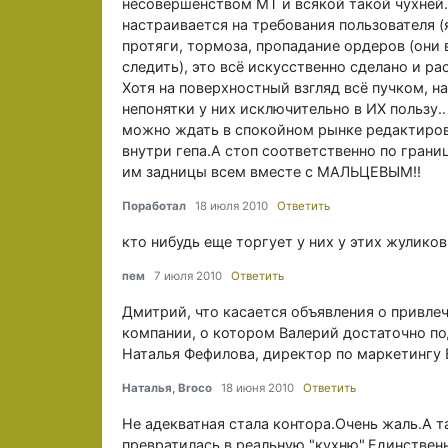
несовершенством МТ и всякой такой чухнёй..
настраивается на требования пользователя (
протяги, тормоза, пропадание ордеров (они 
следить), это всё искусственно сделано и р
Хотя на поверхностный взгляд всё пучком, на
непонятки у них исключительно в ИХ пользу..
можно ждать в спокойном рынке редактирова
внутри гепа.А стоп соответственно по грани
им задницы всем вместе с МАЛЬЦЕВЫМ!!
Поработал
18 июля 2010
Ответить
кто нибудь еще торгует у них у этих жулико
пем
7 июля 2010
Ответить
Дмитрий, что касается объявления о привлеч
компании, о котором Валерий достаточно по
Наталья Фефилова, директор по маркетингу 
Наталья, Broco
18 июня 2010
Ответить
Не адекватная стала контора.Очень жаль.А т
превратилась в реальную "кухню".Единствен