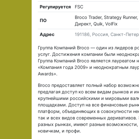
Регулируется
FSC
Broco Trader, Strategy Runner,
ПО
Директ, Quik, VolFix
Адрес
191186, Россия, Санкт-Петерб
Группа Компаний Broco — один из лидеров 
услуг. Достижения компании были неоднокр
Группа Компаний Broco является лауреатом
«Компания года 2009» и неоднократным лау
Awards».
Broco предоставляет полный набор возможн
предлагая доступ ко всем видам рынков и и
крупнейшими российскими и мировыми вал
площадками. Доступ на все финансовые рын
платформ, объединяющих в совокупности не
так и всех видов современных деривативов.
разных рынках, имеют разные возможности, 
новичкам, и профи.